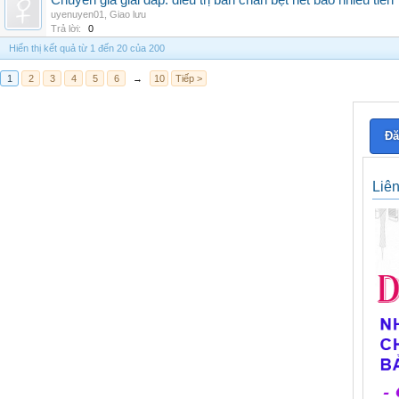
Chuyên gia giải đáp: điều trị bàn chân bẹt hết bao nhiêu tiền
uyenuyen01
,
Giao lưu
Trả lời:
0
Hiển thị kết quả từ 1 đến 20 của 200
1
2
3
4
5
6
→
10
Tiếp >
Đă
Liê