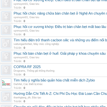
Phục hồi cơ xương khớp: Cách điều trị bàn chân bẹt tại nhà
uyenuyen01
,
Giao lưu
Trả lời:
0
Phục hồi chức năng chữa bàn chân bẹt ở Nghệ An chuyên 
uyenuyen01
,
Giao lưu
Trả lời:
0
Phục hồi cơ xương khớp: Điều trị bàn chân bẹt mất bao lâu
uyenuyen01
,
Giao lưu
Trả lời:
0
Tìm hiểu điện trở thanh cacbon silic và những ưu điểm nổi b
vattunganhnhiet
,
Máy móc công nghiệp
Trả lời:
0
Phục hồi bàn chân bẹt ở huế: Giải pháp y khoa chuyên sâu
uyenuyen01
,
Giao lưu
Trả lời:
0
COPRA RF 2025
Drograms
,
Thông gió thông thường
Trả lời:
0
Tìm hiểu ý nghĩa bảo quản hóa chất miễn dịch Zybio
DatViet
,
Các thiết bị khác
Trả lời:
0
Hướng Dẫn Chi Tiết A-Z: Chi Phí Du Học Đài Loan Cần Ch
thanhgiang_dh
,
Đào tạo
Trả lời:
0