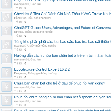
Phục hồi cơ xương khớp: Chữa bàn chân bẹt trong bao lâu
uyenuyen01
,
Giao lưu
Trả lời:
0
Checklist 8 Tiêu Chí Đánh Giá Nhà Thầu HVAC Trước Khi
Hồng Hoa
,
Điều hoà không khí
Trả lời:
0
ChatGPT Guide: Uses, Advantages, and Future of Conversat
jathrutp
,
Thông tin doanh nghiệp
Trả lời:
0
Tổng kho phân phối các loại bạc cầu, bạc trụ, bạc sắt thiêu k
quanglan77
,
Máy móc công nghiệp
Trả lời:
0
Hướng dẫn cách chữa bàn chân bẹt ở trẻ em tại nhà an toà
uyenuyen01
,
Giao lưu
Trả lời:
0
EcoStruxure Control Expert 16.2 2
Drograms
,
Thông gió thông thường
Trả lời:
0
Chữa bàn chân bẹt cho trẻ ở đâu để phục hồi vận động?
uyenuyen01
,
Giao lưu
Trả lời:
0
Phục hồi chức năng chữa bàn chân bẹt ở tphcm chuyên sâ
uyenuyen01
,
Giao lưu
Trả lời:
0