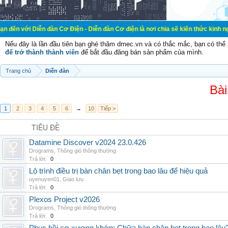
ễn đàn Cơ Điện - Diễn đàn Cơ điện là nơi chia sẽ kiến thức kinh nghiệm trong l
Nếu đây là lần đầu tiên bạn ghé thăm dmec.vn và có thắc mắc, bạn có th
để trở thành thành viên
để bắt đầu đăng bán sản phẩm của mình.
Trang chủ
Diễn đàn
Bài
1
2
3
4
5
6
→
10
Tiếp >
TIÊU ĐỀ
Datamine Discover v2024 23.0.426
Drograms
,
Thông gió thông thường
Trả lời:
0
Lộ trình điều trị bàn chân bẹt trong bao lâu để hiệu quả
uyenuyen01
,
Giao lưu
Trả lời:
0
Plexos Project v2026
Drograms
,
Thông gió thông thường
Trả lời:
0