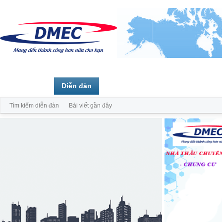
Trang chủ
Diễn đàn
Thành viên
Tìm kiếm diễn đàn
Bài viết gần đây