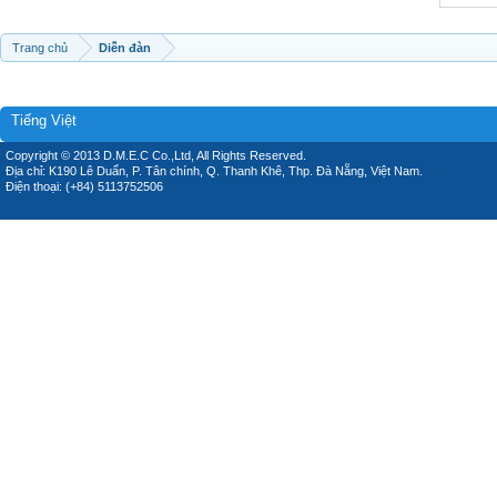
Trang chủ
Diễn đàn
Tiếng Việt
Copyright © 2013 D.M.E.C Co.,Ltd, All Rights Reserved.
Địa chỉ: K190 Lê Duẩn, P. Tân chính, Q. Thanh Khê, Thp. Đà Nẵng, Việt Nam.
Điện thoại: (+84) 5113752506