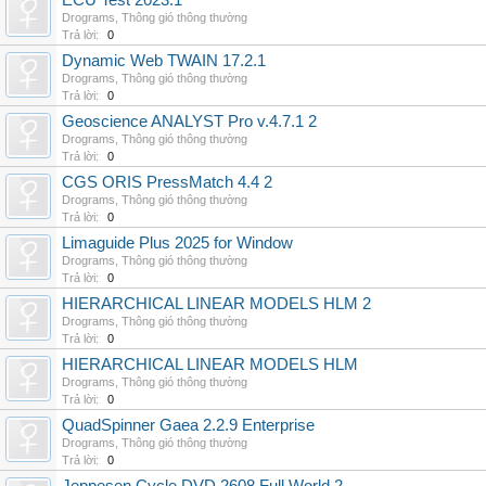
ECU Test 2023.1
Drograms
,
Thông gió thông thường
Trả lời:
0
Dynamic Web TWAIN 17.2.1
Drograms
,
Thông gió thông thường
Trả lời:
0
Geoscience ANALYST Pro v.4.7.1 2
Drograms
,
Thông gió thông thường
Trả lời:
0
CGS ORIS PressMatch 4.4 2
Drograms
,
Thông gió thông thường
Trả lời:
0
Limaguide Plus 2025 for Window
Drograms
,
Thông gió thông thường
Trả lời:
0
HIERARCHICAL LINEAR MODELS HLM 2
Drograms
,
Thông gió thông thường
Trả lời:
0
HIERARCHICAL LINEAR MODELS HLM
Drograms
,
Thông gió thông thường
Trả lời:
0
QuadSpinner Gaea 2.2.9 Enterprise
Drograms
,
Thông gió thông thường
Trả lời:
0