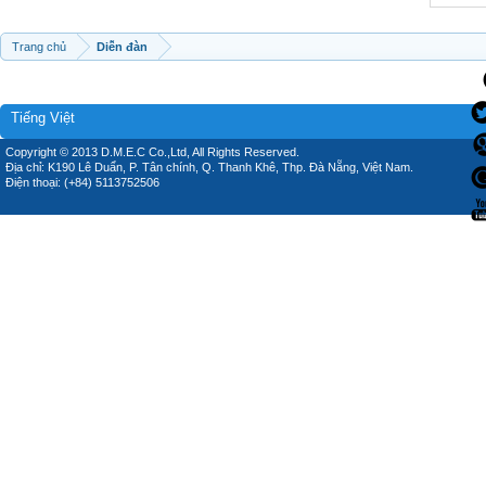
Trang chủ
Diễn đàn
Tiếng Việt
Copyright © 2013 D.M.E.C Co.,Ltd, All Rights Reserved.
Địa chỉ: K190 Lê Duẩn, P. Tân chính, Q. Thanh Khê, Thp. Đà Nẵng, Việt Nam.
Điện thoại: (+84) 5113752506