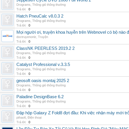
Jeppesen Cycle DVD 2608 Full World 2
Drograms
,
Thông gió thông thường
Trả lời:
0
Hatch PneuCalc v8.0.3 2
Drograms
,
Thông gió thông thường
Trả lời:
0
Mọi người ơi, truyện khoa huyễn trên Webnovel có bộ nào
doctruyenonlz
,
Truyện
Trả lời:
0
ClassNK PEERLESS 2019.2 2
Drograms
,
Thông gió thông thường
Trả lời:
0
Catalyst Professional v.3.3.5
Drograms
,
Thông gió thông thường
Trả lời:
0
geosoft oasis montaj 2025 2
Drograms
,
Thông gió thông thường
Trả lời:
0
Paladine DesignBase 6.2
Drograms
,
Thông gió thông thường
Trả lời:
0
Đập hộp Galaxy Z Fold8 đợt đầu: Khi việc nhận máy mới tr
pthao6
,
Điện thoại
Trả lời:
0