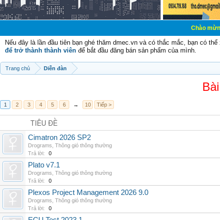
Chào mừng các bạn đến
Nếu đây là lần đầu tiên bạn ghé thăm dmec.vn và có thắc mắc, bạn có th
để trở thành thành viên
để bắt đầu đăng bán sản phẩm của mình.
Trang chủ
Diễn đàn
Bài
1
2
3
4
5
6
→
10
Tiếp >
TIÊU ĐỀ
Cimatron 2026 SP2
Drograms
,
Thông gió thông thường
Trả lời:
0
Plato v7.1
Drograms
,
Thông gió thông thường
Trả lời:
0
Plexos Project Management 2026 9.0
Drograms
,
Thông gió thông thường
Trả lời:
0