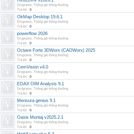
Res2DInv v2026.1
Drograms
,
Thông gió thông thường
Trả lời:
0
OkMap Desktop 19.6.1
Drograms
,
Thông gió thông thường
Trả lời:
0
powerflow 2026
Drograms
,
Thông gió thông thường
Trả lời:
0
Octave Forte 3DWorx (CADWorx) 2025
Drograms
,
Thông gió thông thường
Trả lời:
0
CemVision v4.0
Drograms
,
Thông gió thông thường
Trả lời:
0
EDAX OIM Analysis 9.1
Drograms
,
Thông gió thông thường
Trả lời:
0
Mensura genius 9.1
Drograms
,
Thông gió thông thường
Trả lời:
0
Oasis Montaj v2025.2.1
Drograms
,
Thông gió thông thường
Trả lời:
0