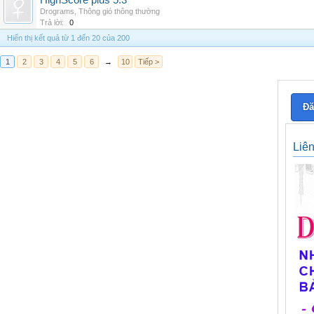
HighScore plus 5.3
Drograms
,
Thông gió thông thường
Trả lời:
0
Hiển thị kết quả từ 1 đến 20 của 200
1
2
3
4
5
6
→
10
Tiếp >
Đă
Liê