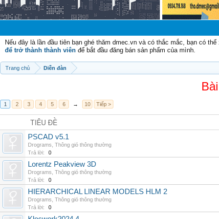
Chào mừn
Nếu đây là lần đầu tiên bạn ghé thăm dmec.vn và có thắc mắc, bạn có th
để trở thành thành viên
để bắt đầu đăng bán sản phẩm của mình.
Trang chủ
Diễn đàn
Bài
1
2
3
4
5
6
→
10
Tiếp >
TIÊU ĐỀ
PSCAD v5.1
Drograms
,
Thông gió thông thường
Trả lời:
0
Lorentz Peakview 3D
Drograms
,
Thông gió thông thường
Trả lời:
0
HIERARCHICAL LINEAR MODELS HLM 2
Drograms
,
Thông gió thông thường
Trả lời:
0