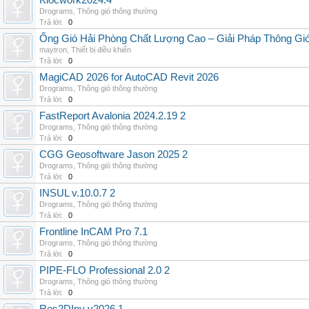
Klocwork2024.4
Drograms
,
Thông gió thông thường
Trả lời:
0
Ống Gió Hải Phòng Chất Lượng Cao – Giải Pháp Thông Gió
maytron
,
Thiết bị điều khiển
Trả lời:
0
MagiCAD 2026 for AutoCAD Revit 2026
Drograms
,
Thông gió thông thường
Trả lời:
0
FastReport Avalonia 2024.2.19 2
Drograms
,
Thông gió thông thường
Trả lời:
0
CGG Geosoftware Jason 2025 2
Drograms
,
Thông gió thông thường
Trả lời:
0
INSUL v.10.0.7 2
Drograms
,
Thông gió thông thường
Trả lời:
0
Frontline InCAM Pro 7.1
Drograms
,
Thông gió thông thường
Trả lời:
0
PIPE-FLO Professional 2.0 2
Drograms
,
Thông gió thông thường
Trả lời:
0