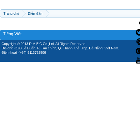
Trang chủ
Diễn đàn
Tiếng Việt
Copyright © 2013 D.M.E.C Co.,Ltd, All Rights Reserved.
Địa chỉ: K190 Lê Duẩn, P. Tân chính, Q. Thanh Khê, Thp. Đà Nẵng, Việt Nam.
Điện thoại: (+84) 5113752506