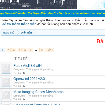
ễn đàn Cơ Điện - Diễn đàn Cơ điện là nơi chia sẽ kiến thức kinh nghiệm trong 
Nếu đây là lần đầu tiên bạn ghé thăm dmec.vn và có thắc mắc, bạn có th
để trở thành thành viên
để bắt đầu đăng bán sản phẩm của mình.
Trang chủ
Diễn đàn
Bài
1
2
3
4
5
6
→
10
Tiếp >
TIÊU ĐỀ
Forsk Atoll 3.6 x64
Drograms
,
Thông gió thông thường
Trả lời:
0
Openwind 2024 v2.0
Drograms
,
Thông gió thông thường
Trả lời:
0
Meta Imaging Series MetaMorph
Drograms
,
Thông gió thông thường
Trả lời:
0