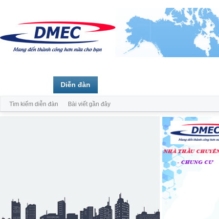
Trang chủ
Diễn đàn
Thành viên
Tìm kiếm diễn đàn
Bài viết gần đây