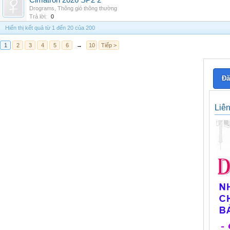
Cimatron 2026 SP2 2
Drograms
,
Thông gió thông thường
Trả lời:
0
Hiển thị kết quả từ 1 đến 20 của 200
1
2
3
4
5
6
→
10
Tiếp >
Đă
Liê