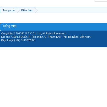
Trang chủ
Diễn đàn
Tiếng Việt
Copyright © 2013 D.M.E.C Co.,Ltd, All Rights Reserved.
Địa chỉ: K190 Lê Duẩn, P. Tân chính, Q. Thanh Khê, Thp. Đà Nẵng, Việt Nam.
Điện thoại: (+84) 5113752506