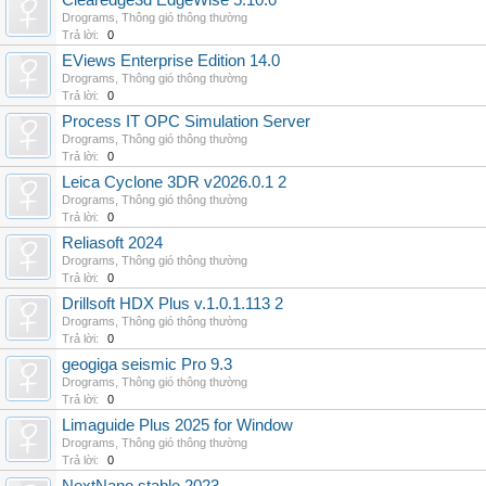
Clearedge3d EdgeWise 5.10.0
Drograms
,
Thông gió thông thường
Trả lời:
0
EViews Enterprise Edition 14.0
Drograms
,
Thông gió thông thường
Trả lời:
0
Process IT OPC Simulation Server
Drograms
,
Thông gió thông thường
Trả lời:
0
Leica Cyclone 3DR v2026.0.1 2
Drograms
,
Thông gió thông thường
Trả lời:
0
Reliasoft 2024
Drograms
,
Thông gió thông thường
Trả lời:
0
Drillsoft HDX Plus v.1.0.1.113 2
Drograms
,
Thông gió thông thường
Trả lời:
0
geogiga seismic Pro 9.3
Drograms
,
Thông gió thông thường
Trả lời:
0
Limaguide Plus 2025 for Window
Drograms
,
Thông gió thông thường
Trả lời:
0