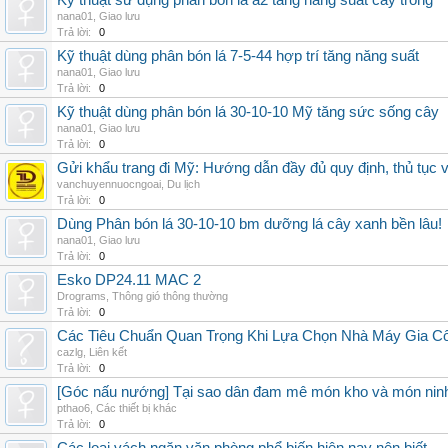
Kỹ thuật sử dụng phân bón lá a2 tăng năng suất cây trồng
nana01
,
Giao lưu
Trả lời:
0
Kỹ thuật dùng phân bón lá 7-5-44 hợp trí tăng năng suất
nana01
,
Giao lưu
Trả lời:
0
Kỹ thuật dùng phân bón lá 30-10-10 Mỹ tăng sức sống cây
nana01
,
Giao lưu
Trả lời:
0
Gửi khẩu trang đi Mỹ: Hướng dẫn đầy đủ quy định, thủ tục 
vanchuyennuocngoai
,
Du lịch
Trả lời:
0
Dùng Phân bón lá 30-10-10 bm dưỡng lá cây xanh bền lâu!
nana01
,
Giao lưu
Trả lời:
0
Esko DP24.11 MAC 2
Drograms
,
Thông gió thông thường
Trả lời:
0
Các Tiêu Chuẩn Quan Trọng Khi Lựa Chọn Nhà Máy Gia 
cazlg
,
Liên kết
Trả lời:
0
[Góc nấu nướng] Tại sao dân đam mê món kho và món ninh
pthao6
,
Các thiết bị khác
Trả lời:
0