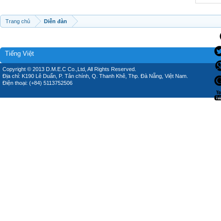
Trang chủ
Diễn đàn
Tiếng Việt
Copyright © 2013 D.M.E.C Co.,Ltd, All Rights Reserved.
Địa chỉ: K190 Lê Duẩn, P. Tân chính, Q. Thanh Khê, Thp. Đà Nẵng, Việt Nam.
Điện thoại: (+84) 5113752506