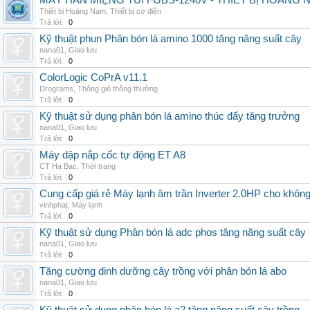
MÁY HÀN MIỆNG TÚI FGBS-1240V - THIẾT BỊ HOÀNG 
Thiết bị Hoàng Nam
,
Thiết bị cơ điện
Trả lời:
0
Kỹ thuật phun Phân bón lá amino 1000 tăng năng suất cây
nana01
,
Giao lưu
Trả lời:
0
ColorLogic CoPrA v11.1
Drograms
,
Thông gió thông thường
Trả lời:
0
Kỹ thuật sử dụng phân bón lá amino thúc đẩy tăng trưởng
nana01
,
Giao lưu
Trả lời:
0
Máy dập nắp cốc tự động ET A8
CT Ha Bac
,
Thời trang
Trả lời:
0
Cung cấp giá rẻ Máy lạnh âm trần Inverter 2.0HP cho khôn
vinhphat
,
Máy lạnh
Trả lời:
0
Kỹ thuật sử dụng Phân bón lá adc phos tăng năng suất cây
nana01
,
Giao lưu
Trả lời:
0
Tăng cường dinh dưỡng cây trồng với phân bón lá abo
nana01
,
Giao lưu
Trả lời:
0