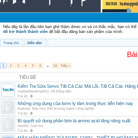
Nếu đây là lần đầu tiên bạn ghé thăm dmec.vn và có thắc mắc, bạn có th
để trở thành thành viên
để bắt đầu đăng bán sản phẩm của mình.
Trang chủ
Diễn đàn
Bài
1
2
3
4
5
6
→
10
Tiếp >
TIÊU ĐỀ
Kiểm Tra Sửa Servo Tất Cả Các Mã Lỗi, Tất Cả Các Hãng 
suathietbitudong3011
,
Hệ thống điện
Trả lời:
0
Những ứng dụng của bơm ly tâm trong thực tiễn hiện nay
thaihoan
,
Máy móc thiết bị trong ngành công nghiệp
Trả lời:
0
Bí quyết sử dụng phân bón lá amino acid tăng năng suất
nana01
,
Giao lưu
Trả lời:
0