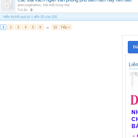
Các loại vách ngăn văn phòng phổ biến hiện nay nên biết
ghecongthaihoc
,
Nội thất trong nhà
Trả lời:
0
Hiển thị kết quả từ 1 đến 20 của 200
1
2
3
4
5
6
→
10
Tiếp >
Đă
Liê