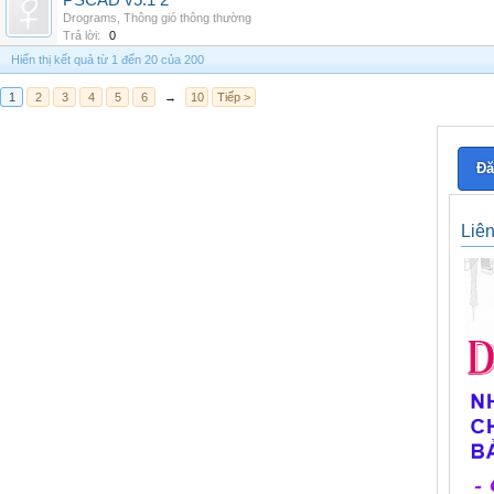
PSCAD v5.1 2
Drograms
,
Thông gió thông thường
Trả lời:
0
Hiển thị kết quả từ 1 đến 20 của 200
1
2
3
4
5
6
→
10
Tiếp >
Đă
Liê