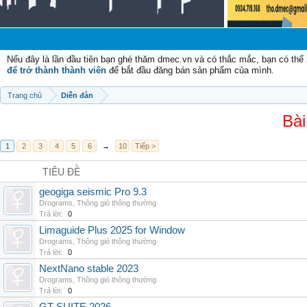
Nếu đây là lần đầu tiên bạn ghé thăm dmec.vn và có thắc mắc, bạn có th
để trở thành thành viên
để bắt đầu đăng bán sản phẩm của mình.
Trang chủ
Diễn đàn
Bài
1
2
3
4
5
6
→
10
Tiếp >
TIÊU ĐỀ
geogiga seismic Pro 9.3
Drograms
,
Thông gió thông thường
Trả lời:
0
Limaguide Plus 2025 for Window
Drograms
,
Thông gió thông thường
Trả lời:
0
NextNano stable 2023
Drograms
,
Thông gió thông thường
Trả lời:
0