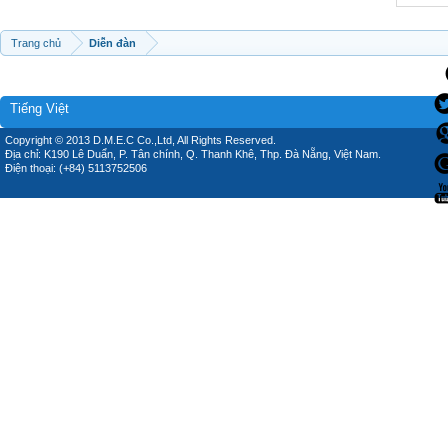
Trang chủ
Diễn đàn
Tiếng Việt
Copyright © 2013 D.M.E.C Co.,Ltd, All Rights Reserved.
Địa chỉ: K190 Lê Duẩn, P. Tân chính, Q. Thanh Khê, Thp. Đà Nẵng, Việt Nam.
Điện thoại: (+84) 5113752506