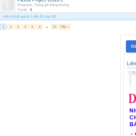
Plexos Project v2026 2
Drograms
,
Thông gió thông thường
Trả lời:
0
Hiển thị kết quả từ 1 đến 20 của 200
1
2
3
4
5
6
→
10
Tiếp >
Đă
Liê