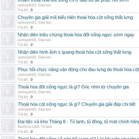
Khám thoái hóa đốt sống cổ ở đâu tốt để phục hồi sớm
uyenuyen01
,
Giao lưu
Trả lời:
0
Chuyên gia giải mã biểu hiện thoái hóa cột sống thắt lưng
uyenuyen01
,
Giao lưu
Trả lời:
0
Nhận diện triệu chứng thoái hóa đốt sống ngực sớm ngay
uyenuyen01
,
Giao lưu
Trả lời:
0
Nhận diện hình ảnh x quang thoái hóa cột sống thắt lưng
uyenuyen01
,
Giao lưu
Trả lời:
0
Phục hồi chức năng vận động cho đau lưng do thoái hóa cộ
uyenuyen01
,
Giao lưu
Trả lời:
0
Thoái hóa đốt sống ngực là gì? Góc nhìn từ chuyên gia
uyenuyen01
,
Giao lưu
Trả lời:
0
Thoái hóa cột sống ngực là gì? Chuyên gia giải đáp chi tiết
uyenuyen01
,
Giao lưu
Trả lời:
0
Đại tiệc xả kho Tháng 8 - Tủ lạnh, tủ đông, tủ mát chính hã
BachCuc1309
,
Tủ lạnh
Trả lời:
0