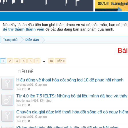
Nếu đây là lần đầu tiên bạn ghé thăm dmec.vn và có thắc mắc, bạn có th
để trở thành thành viên
để bắt đầu đăng bán sản phẩm của mình.
Trang chủ
Diễn đàn
Bài
1
2
3
4
5
6
→
10
Tiếp >
TIÊU ĐỀ
Hiểu đúng về thoái hóa cột sống icd 10 để phục hồi nhanh
uyenuyen01
,
Giao lưu
Trả lời:
0
Từ 4.0 lên 7.5 IELTS: Những bộ tài liệu mình đã học và thấy
hoctienganh493
,
Kỹ năng
Trả lời:
0
Chuyên gia giải đáp: Mổ thoái hóa đốt sống cổ có nguy hiể
uyenuyen01
,
Giao lưu
Trả lời:
0