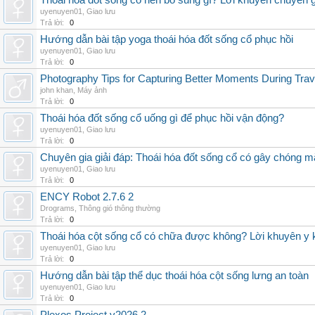
Thoái hóa đốt sống cổ nên bổ sung gì? Lời khuyên chuyên g
uyenuyen01
,
Giao lưu
Trả lời:
0
Hướng dẫn bài tập yoga thoái hóa đốt sống cổ phục hồi
uyenuyen01
,
Giao lưu
Trả lời:
0
Photography Tips for Capturing Better Moments During Trav
john khan
,
Máy ảnh
Trả lời:
0
Thoái hóa đốt sống cổ uống gì để phục hồi vận động?
uyenuyen01
,
Giao lưu
Trả lời:
0
Chuyên gia giải đáp: Thoái hóa đốt sống cổ có gây chóng m
uyenuyen01
,
Giao lưu
Trả lời:
0
ENCY Robot 2.7.6 2
Drograms
,
Thông gió thông thường
Trả lời:
0
Thoái hóa cột sống cổ có chữa được không? Lời khuyên y 
uyenuyen01
,
Giao lưu
Trả lời:
0
Hướng dẫn bài tập thể dục thoái hóa cột sống lưng an toàn
uyenuyen01
,
Giao lưu
Trả lời:
0