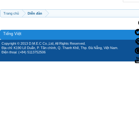
Trang chủ
Diễn đàn
Tiếng Việt
Copyright © 2013 D.M.E.C Co.,Ltd, All Rights Reserved.
Địa chỉ: K190 Lê Duẩn, P. Tân chính, Q. Thanh Khê, Thp. Đà Nẵng, Việt Nam.
Điện thoại: (+84) 5113752506