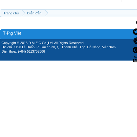
Trang chủ
Diễn đàn
Tiếng Việt
Copyright © 2013 D.M.E.C Co.,Ltd, All Rights Reserved.
Địa chỉ: K190 Lê Duẩn, P. Tân chính, Q. Thanh Khê, Thp. Đà Nẵng, Việt Nam.
Điện thoại: (+84) 5113752506