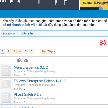
Chà
Nếu đây là lần đầu tiên bạn ghé thăm dmec.vn và có thắc mắc, bạn có th
để trở thành thành viên
để bắt đầu đăng bán sản phẩm của mình.
Trang chủ
Diễn đàn
Bài
1
2
3
4
5
6
→
10
Tiếp >
TIÊU ĐỀ
Mensura genius 9.1 2
Drograms
,
Thông gió thông thường
Trả lời:
0
EViews Enterprise Edition 14.0 2
Drograms
,
Thông gió thông thường
Trả lời:
0
Phast Safeti 9.1 2
Drograms
,
Thông gió thông thường
Trả lời:
0