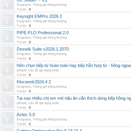
GL Studio++ 8.2
Drograms
,
Thông gió thông thường
Trả lời:
0
Keysight EMPro 2026 2
Drograms
,
Thông gió thông thường
Trả lời:
0
PIPE-FLO Professional 2.0
Drograms
,
Thông gió thông thường
Trả lời:
0
Deswik Suite v2026.1.2070
Drograms
,
Thông gió thông thường
Trả lời:
0
Nên chọn bếp từ hoàn toàn hay bếp hỗn hợp từ - hồng ngoại 
pthao6
,
Các đồ gia dụng khác
Trả lời:
0
Klocwork2024.4 2
Drograms
,
Thông gió thông thường
Trả lời:
0
Tại sao nhiều chị em mê nấu ăn vẫn thích dùng bếp hồng n
pthao6
,
Các đồ gia dụng khác
Trả lời:
0
Aztec 5.0
Drograms
,
Thông gió thông thường
Trả lời:
0