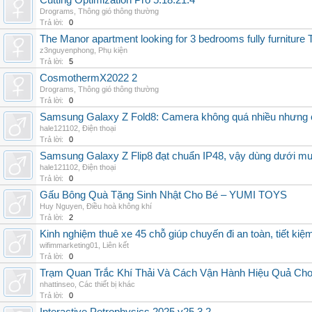
Cutting Optimization Pro 5.18.21.4
Drograms
,
Thông gió thông thường
Trả lời:
0
The Manor apartment looking for 3 bedrooms fully furnitur
z3nguyenphong
,
Phụ kiện
Trả lời:
5
CosmothermX2022 2
Drograms
,
Thông gió thông thường
Trả lời:
0
Samsung Galaxy Z Fold8: Camera không quá nhiều nhưng 
hale121102
,
Điện thoại
Trả lời:
0
Samsung Galaxy Z Flip8 đạt chuẩn IP48, vậy dùng dưới m
hale121102
,
Điện thoại
Trả lời:
0
Gấu Bông Quà Tặng Sinh Nhật Cho Bé – YUMI TOYS
Huy Nguyen
,
Điều hoà không khí
Trả lời:
2
Kinh nghiệm thuê xe 45 chỗ giúp chuyến đi an toàn, tiết kiệ
wifimmarketing01
,
Liên kết
Trả lời:
0
Trạm Quan Trắc Khí Thải Và Cách Vận Hành Hiệu Quả Ch
nhattinseo
,
Các thiết bị khác
Trả lời:
0