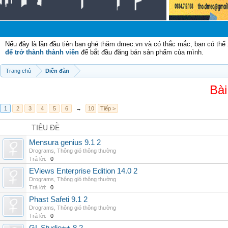
Nếu đây là lần đầu tiên bạn ghé thăm dmec.vn và có thắc mắc, bạn có th
để trở thành thành viên
để bắt đầu đăng bán sản phẩm của mình.
Trang chủ
Diễn đàn
Bài
1
2
3
4
5
6
→
10
Tiếp >
TIÊU ĐỀ
Mensura genius 9.1 2
Drograms
,
Thông gió thông thường
Trả lời:
0
EViews Enterprise Edition 14.0 2
Drograms
,
Thông gió thông thường
Trả lời:
0
Phast Safeti 9.1 2
Drograms
,
Thông gió thông thường
Trả lời:
0