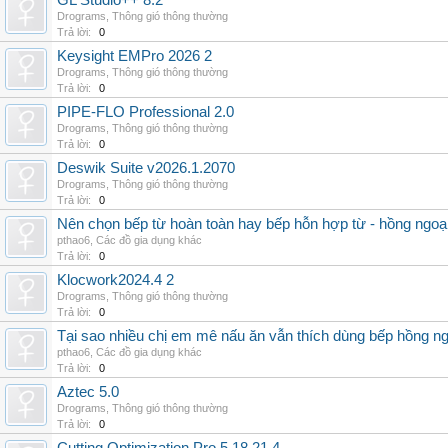
GL Studio++ 8.2
Drograms
,
Thông gió thông thường
Trả lời:
0
Keysight EMPro 2026 2
Drograms
,
Thông gió thông thường
Trả lời:
0
PIPE-FLO Professional 2.0
Drograms
,
Thông gió thông thường
Trả lời:
0
Deswik Suite v2026.1.2070
Drograms
,
Thông gió thông thường
Trả lời:
0
Nên chọn bếp từ hoàn toàn hay bếp hỗn hợp từ - hồng ngoại 
pthao6
,
Các đồ gia dụng khác
Trả lời:
0
Klocwork2024.4 2
Drograms
,
Thông gió thông thường
Trả lời:
0
Tại sao nhiều chị em mê nấu ăn vẫn thích dùng bếp hồng n
pthao6
,
Các đồ gia dụng khác
Trả lời:
0
Aztec 5.0
Drograms
,
Thông gió thông thường
Trả lời:
0