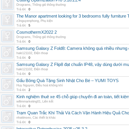
Cutting Optimization Pro 5.18.21.4
Drograms
,
Thông gió thông thường
Trả lời:
0
The Manor apartment looking for 3 bedrooms fully furnitur
z3nguyenphong
,
Phụ kiện
Trả lời:
5
CosmothermX2022 2
Drograms
,
Thông gió thông thường
Trả lời:
0
Samsung Galaxy Z Fold8: Camera không quá nhiều nhưng 
hale121102
,
Điện thoại
Trả lời:
0
Samsung Galaxy Z Flip8 đạt chuẩn IP48, vậy dùng dưới m
hale121102
,
Điện thoại
Trả lời:
0
Gấu Bông Quà Tặng Sinh Nhật Cho Bé – YUMI TOYS
Huy Nguyen
,
Điều hoà không khí
Trả lời:
2
Kinh nghiệm thuê xe 45 chỗ giúp chuyến đi an toàn, tiết kiệ
wifimmarketing01
,
Liên kết
Trả lời:
0
Trạm Quan Trắc Khí Thải Và Cách Vận Hành Hiệu Quả Ch
nhattinseo
,
Các thiết bị khác
Trả lời:
0