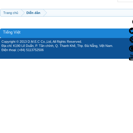
Trang chủ
Diễn đàn
Tiếng Việt
Copyright © 2013 D.M.E.C Co.,Ltd, All Rights Reserved.
Địa chỉ: K190 Lê Duẩn, P. Tân chính, Q. Thanh Khê, Thp. Đà Nẵng, Việt Nam.
Điện thoại: (+84) 5113752506