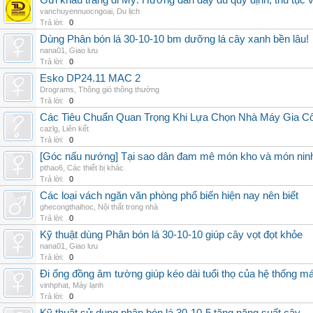
Gửi khẩu trang đi Mỹ: Hướng dẫn đầy đủ quy định, thủ tục 
vanchuyennuocngoai
,
Du lịch
Trả lời:
0
Dùng Phân bón lá 30-10-10 bm dưỡng lá cây xanh bền lâu!
nana01
,
Giao lưu
Trả lời:
0
Esko DP24.11 MAC 2
Drograms
,
Thông gió thông thường
Trả lời:
0
Các Tiêu Chuẩn Quan Trọng Khi Lựa Chọn Nhà Máy Gia 
cazlg
,
Liên kết
Trả lời:
0
[Góc nấu nướng] Tại sao dân đam mê món kho và món ninh
pthao6
,
Các thiết bị khác
Trả lời:
0
Các loại vách ngăn văn phòng phổ biến hiện nay nên biết
ghecongthaihoc
,
Nội thất trong nhà
Trả lời:
0
Kỹ thuật dùng Phân bón lá 30-10-10 giúp cây vọt đọt khỏe
nana01
,
Giao lưu
Trả lời:
0
Đi ống đồng âm tường giúp kéo dài tuổi thọ của hệ thống m
vinhphat
,
Máy lạnh
Trả lời:
0