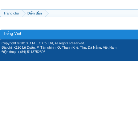
Trang chủ
Diễn đàn
Tiếng Việt
Copyright © 2013 D.M.E.C Co.,Ltd, All Rights Reserved.
Địa chỉ: K190 Lê Duẩn, P. Tân chính, Q. Thanh Khê, Thp. Đà Nẵng, Việt Nam.
Điện thoại: (+84) 5113752506