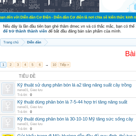
ễn đàn Cơ Điện - Diễn đàn Cơ điện là nơi chia sẽ kiến thức kinh nghiệm trong 
Nếu đây là lần đầu tiên bạn ghé thăm dmec.vn và có thắc mắc, bạn có th
để trở thành thành viên
để bắt đầu đăng bán sản phẩm của mình.
Trang chủ
Diễn đàn
Bài
1
2
3
4
5
6
→
10
Tiếp >
TIÊU ĐỀ
Kỹ thuật sử dụng phân bón lá a2 tăng năng suất cây trồng
nana01
,
Giao lưu
Trả lời:
0
Kỹ thuật dùng phân bón lá 7-5-44 hợp trí tăng năng suất
nana01
,
Giao lưu
Trả lời:
0
Kỹ thuật dùng phân bón lá 30-10-10 Mỹ tăng sức sống cây
nana01
,
Giao lưu
Trả lời:
0