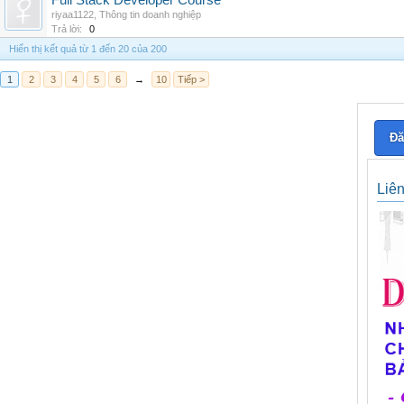
Full Stack Developer Course
riyaa1122
,
Thông tin doanh nghiệp
Trả lời:
0
Hiển thị kết quả từ 1 đến 20 của 200
1
2
3
4
5
6
→
10
Tiếp >
Đă
Liê