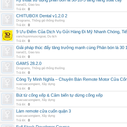
Kỹ thuật sử dụng phân bón lá 30-10-5 tăng năng suất cây
nana01
,
Giao lưu
Trả lời:
0
CHITUBOX Dental v1.2.0 2
Drograms
,
Thông gió thông thường
Trả lời:
0
9 Ưu Điểm Của Dịch Vụ Gửi Hàng Đi Mỹ Nhanh Chóng, Tiế
vanchuyennuocngoai
,
Du lịch
Trả lời:
0
Giải pháp thúc đẩy tăng trưởng mạnh cùng Phân bón lá 30 1
nana01
,
Giao lưu
Trả lời:
0
GAMS 28.2.0
Drograms
,
Thông gió thông thường
Trả lời:
0
Công Ty Minh Nghĩa – Chuyên Bán Remote Motor Cửa Cổn
suacuacuongiare
,
Xây dựng
Trả lời:
0
Bút từ cổng xếp & Cảm biến tự dừng cổng xếp
suacuacuongiare
,
Xây dựng
Trả lời:
0
Làm remote cửa cuốn quận 3
suacuacuongiare
,
Xây dựng
Trả lời:
0