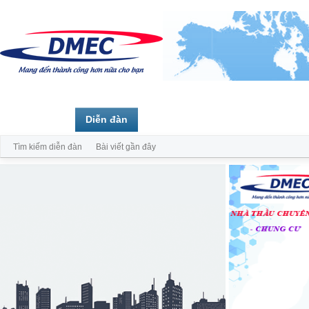
Trang chủ
Diễn đàn
Thành viên
Tìm kiếm diễn đàn
Bài viết gần đây