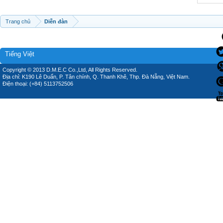
Trang chủ
Diễn đàn
Tiếng Việt
Copyright © 2013 D.M.E.C Co.,Ltd, All Rights Reserved.
Địa chỉ: K190 Lê Duẩn, P. Tân chính, Q. Thanh Khê, Thp. Đà Nẵng, Việt Nam.
Điện thoại: (+84) 5113752506