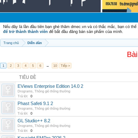
Chào m
Nếu đây là lần đầu tiên bạn ghé thăm dmec.vn và có thắc mắc, bạn có th
để trở thành thành viên
để bắt đầu đăng bán sản phẩm của mình.
Trang chủ
Diễn đàn
Bài
1
2
3
4
5
6
→
10
Tiếp >
TIÊU ĐỀ
EViews Enterprise Edition 14.0 2
Drograms
,
Thông gió thông thường
Trả lời:
0
Phast Safeti 9.1 2
Drograms
,
Thông gió thông thường
Trả lời:
0
GL Studio++ 8.2
Drograms
,
Thông gió thông thường
Trả lời:
0