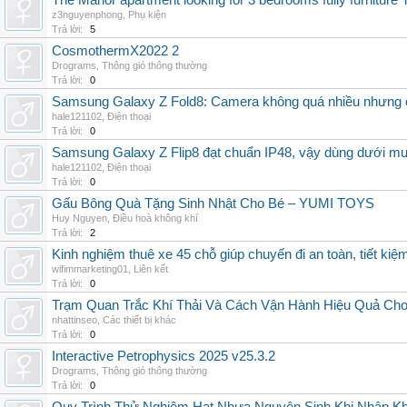
The Manor apartment looking for 3 bedrooms fully furnitur
z3nguyenphong
,
Phụ kiện
Trả lời:
5
CosmothermX2022 2
Drograms
,
Thông gió thông thường
Trả lời:
0
Samsung Galaxy Z Fold8: Camera không quá nhiều nhưng 
hale121102
,
Điện thoại
Trả lời:
0
Samsung Galaxy Z Flip8 đạt chuẩn IP48, vậy dùng dưới m
hale121102
,
Điện thoại
Trả lời:
0
Gấu Bông Quà Tặng Sinh Nhật Cho Bé – YUMI TOYS
Huy Nguyen
,
Điều hoà không khí
Trả lời:
2
Kinh nghiệm thuê xe 45 chỗ giúp chuyến đi an toàn, tiết kiệ
wifimmarketing01
,
Liên kết
Trả lời:
0
Trạm Quan Trắc Khí Thải Và Cách Vận Hành Hiệu Quả Ch
nhattinseo
,
Các thiết bị khác
Trả lời:
0
Interactive Petrophysics 2025 v25.3.2
Drograms
,
Thông gió thông thường
Trả lời:
0