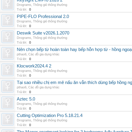
Keysight EMPro 2026 2
Drograms
,
Thông gió thông thường
Trả lời:
0
PIPE-FLO Professional 2.0
Drograms
,
Thông gió thông thường
Trả lời:
0
Deswik Suite v2026.1.2070
Drograms
,
Thông gió thông thường
Trả lời:
0
Nên chọn bếp từ hoàn toàn hay bếp hỗn hợp từ - hồng ngoại 
pthao6
,
Các đồ gia dụng khác
Trả lời:
0
Klocwork2024.4 2
Drograms
,
Thông gió thông thường
Trả lời:
0
Tại sao nhiều chị em mê nấu ăn vẫn thích dùng bếp hồng n
pthao6
,
Các đồ gia dụng khác
Trả lời:
0
Aztec 5.0
Drograms
,
Thông gió thông thường
Trả lời:
0
Cutting Optimization Pro 5.18.21.4
Drograms
,
Thông gió thông thường
Trả lời:
0