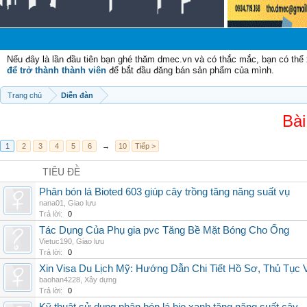
Nếu đây là lần đầu tiên bạn ghé thăm dmec.vn và có thắc mắc, bạn có th
để trở thành thành viên
để bắt đầu đăng bán sản phẩm của mình.
Trang chủ
Diễn đàn
Bài
1
2
3
4
5
6
→
10
Tiếp >
TIÊU ĐỀ
Phân bón lá Bioted 603 giúp cây trồng tăng năng suất vụ
nana01
,
Giao lưu
Trả lời:
0
Tác Dụng Của Phụ gia pvc Tăng Bề Mặt Bóng Cho Ống
Vietuc190
,
Giao lưu
Trả lời:
0
Xin Visa Du Lịch Mỹ: Hướng Dẫn Chi Tiết Hồ Sơ, Thủ Tục
baohan4228
,
Xây dựng
Trả lời:
0