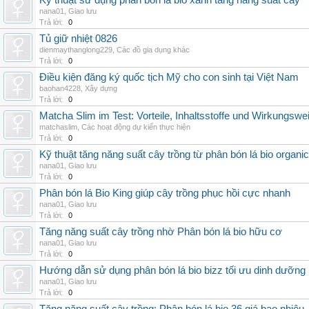
Kỹ thuật sử dụng phân bón lá bio xanh tăng năng suất cây
nana01
,
Giao lưu
Trả lời:
0
Tủ giữ nhiệt 0826
dienmaythanglong229
,
Các đồ gia dụng khác
Trả lời:
0
Điều kiện đăng ký quốc tịch Mỹ cho con sinh tại Việt Nam
baohan4228
,
Xây dựng
Trả lời:
0
Matcha Slim im Test: Vorteile, Inhaltsstoffe und Wirkungswe
matchaslim
,
Các hoạt động dự kiến thực hiện
Trả lời:
0
Kỹ thuật tăng năng suất cây trồng từ phân bón lá bio organic
nana01
,
Giao lưu
Trả lời:
0
Phân bón lá Bio King giúp cây trồng phục hồi cực nhanh
nana01
,
Giao lưu
Trả lời:
0
Tăng năng suất cây trồng nhờ Phân bón lá bio hữu cơ
nana01
,
Giao lưu
Trả lời:
0
Hướng dẫn sử dụng phân bón lá bio bizz tối ưu dinh dưỡng
nana01
,
Giao lưu
Trả lời:
0