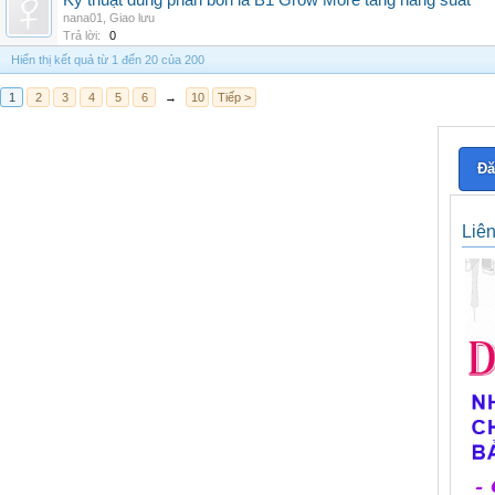
Kỹ thuật dùng phân bón lá B1 Grow More tăng năng suất
nana01
,
Giao lưu
Trả lời:
0
Hiển thị kết quả từ 1 đến 20 của 200
1
2
3
4
5
6
→
10
Tiếp >
Đă
Liê