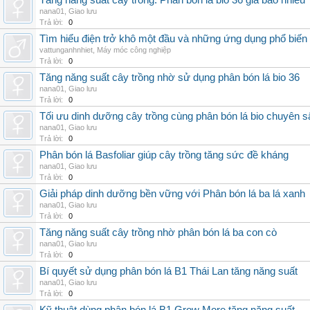
Tăng năng suất cây trồng: Phân bón lá bio 36 giá bao nhiêu
nana01
,
Giao lưu
Trả lời:
0
Tìm hiểu điện trở khô một đầu và những ứng dụng phổ biến 
vattunganhnhiet
,
Máy móc công nghiệp
Trả lời:
0
Tăng năng suất cây trồng nhờ sử dụng phân bón lá bio 36
nana01
,
Giao lưu
Trả lời:
0
Tối ưu dinh dưỡng cây trồng cùng phân bón lá bio chuyên s
nana01
,
Giao lưu
Trả lời:
0
Phân bón lá Basfoliar giúp cây trồng tăng sức đề kháng
nana01
,
Giao lưu
Trả lời:
0
Giải pháp dinh dưỡng bền vững với Phân bón lá ba lá xanh
nana01
,
Giao lưu
Trả lời:
0
Tăng năng suất cây trồng nhờ phân bón lá ba con cò
nana01
,
Giao lưu
Trả lời:
0
Bí quyết sử dụng phân bón lá B1 Thái Lan tăng năng suất
nana01
,
Giao lưu
Trả lời:
0