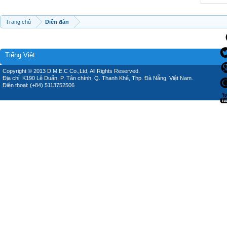
Trang chủ
Diễn đàn
Tiếng Việt
Copyright © 2013 D.M.E.C Co.,Ltd, All Rights Reserved.
Địa chỉ: K190 Lê Duẩn, P. Tân chính, Q. Thanh Khê, Thp. Đà Nẵng, Việt Nam.
Điện thoại: (+84) 5113752506