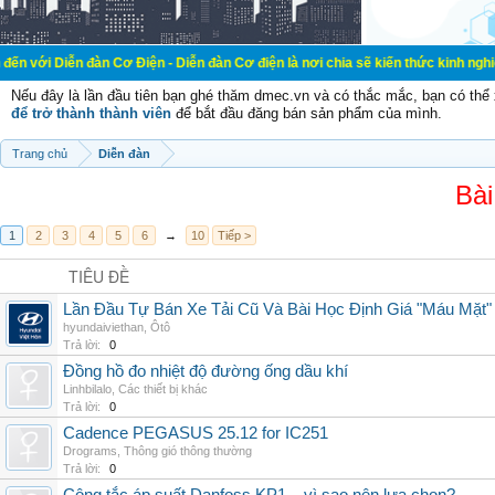
ễn đàn Cơ Điện - Diễn đàn Cơ điện là nơi chia sẽ kiến thức kinh nghiệm trong 
Nếu đây là lần đầu tiên bạn ghé thăm dmec.vn và có thắc mắc, bạn có th
để trở thành thành viên
để bắt đầu đăng bán sản phẩm của mình.
Trang chủ
Diễn đàn
Bài
1
2
3
4
5
6
→
10
Tiếp >
TIÊU ĐỀ
Lần Đầu Tự Bán Xe Tải Cũ Và Bài Học Định Giá "Máu Mặt"
hyundaiviethan
,
Ôtô
Trả lời:
0
Đồng hồ đo nhiệt độ đường ống dầu khí
Linhbilalo
,
Các thiết bị khác
Trả lời:
0
Cadence PEGASUS 25.12 for IC251
Drograms
,
Thông gió thông thường
Trả lời:
0