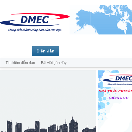
Trang chủ
Diễn đàn
Thành viên
Tìm kiếm diễn đàn
Bài viết gần đây