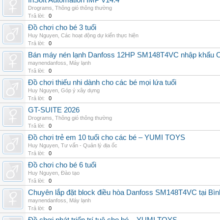
InSoft Automation IMP v14.4
Drograms
,
Thông gió thông thường
Trả lời:
0
Đồ chơi cho bé 3 tuổi
Huy Nguyen
,
Các hoạt động dự kiến thực hiện
Trả lời:
0
Bán máy nén lạnh Danfoss 12HP SM148T4VC nhập khẩu China
maynendanfoss
,
Máy lạnh
Trả lời:
0
Đồ chơi thiếu nhi dành cho các bé mọi lứa tuổi
Huy Nguyen
,
Góp ý xây dựng
Trả lời:
0
GT-SUITE 2026
Drograms
,
Thông gió thông thường
Trả lời:
0
Đồ chơi trẻ em 10 tuổi cho các bé – YUMI TOYS
Huy Nguyen
,
Tư vấn - Quản lý địa ốc
Trả lời:
0
Đồ chơi cho bé 6 tuổi
Huy Nguyen
,
Đào tạo
Trả lời:
0
Chuyên lắp đặt block điều hòa Danfoss SM148T4VC tại Bình
maynendanfoss
,
Máy lạnh
Trả lời:
0