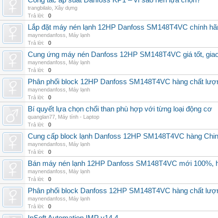
Công tắc áp suất Danfoss KP1 – vì sao nên lựa chọn?
trangbilalo
,
Xây dựng
Trả lời:
0
Lắp đặt máy nén lạnh 12HP Danfoss SM148T4VC chính hãng, 
maynendanfoss
,
Máy lạnh
Trả lời:
0
Cung ứng máy nén Danfoss 12HP SM148T4VC giá tốt, giao h
maynendanfoss
,
Máy lạnh
Trả lời:
0
Phân phối block 12HP Danfoss SM148T4VC hàng chất lượng,
maynendanfoss
,
Máy lạnh
Trả lời:
0
Bí quyết lựa chọn chổi than phù hợp với từng loại động cơ
quanglan77
,
Máy tính - Laptop
Trả lời:
0
Cung cấp block lạnh Danfoss 12HP SM148T4VC hàng China, g
maynendanfoss
,
Máy lạnh
Trả lời:
0
Bán máy nén lạnh 12HP Danfoss SM148T4VC mới 100%, hà
maynendanfoss
,
Máy lạnh
Trả lời:
0
Phân phối block Danfoss 12HP SM148T4VC hàng chất lượng
maynendanfoss
,
Máy lạnh
Trả lời:
0