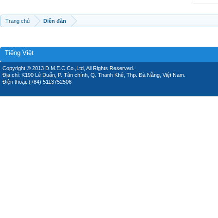
Trang chủ
Diễn đàn
Tiếng Việt
Copyright © 2013 D.M.E.C Co.,Ltd, All Rights Reserved.
Địa chỉ: K190 Lê Duẩn, P. Tân chính, Q. Thanh Khê, Thp. Đà Nẵng, Việt Nam.
Điện thoại: (+84) 5113752506