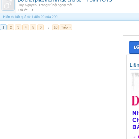
Đồ chơi phát triển trí tuệ cho bé – YUMI TOYS
Huy Nguyen
,
Trang trí nội ngoại thất
Trả lời:
0
Hiển thị kết quả từ 1 đến 20 của 200
1
2
3
4
5
6
→
10
Tiếp >
Đă
Liê