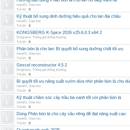
Hướng dẫn dùng Phân bón lá cho lan hồ điệp xanh lá
nana01
,
Giao lưu
Trả lời:
0
Kỹ thuật bổ sung dinh dưỡng hiệu quả cho lan đai châu
nana01
,
Giao lưu
Trả lời:
0
KONGSBERG K-Spice 2026 v25.6.0.3 x64 2
Drograms
,
Thông gió thông thường
Trả lời:
0
Phân bón lá cho lan: Bí quyết bổ sung dưỡng chất tối ưu
nana01
,
Giao lưu
Trả lời:
0
Gexcel reconstructor 4.5 2
Drograms
,
Thông gió thông thường
Trả lời:
0
Bí quyết tối ưu năng suất vườn dừa nhờ phân bón lá cho d
nana01
,
Giao lưu
Trả lời:
0
Kỹ thuật chăm sóc cây trầu bà xanh tốt với phân bón lá
nana01
,
Giao lưu
Trả lời:
0
Dùng Phân bón lá cho cây sầu riêng để đạt năng suất cao
nana01
,
Giao lưu
Trả lời:
0