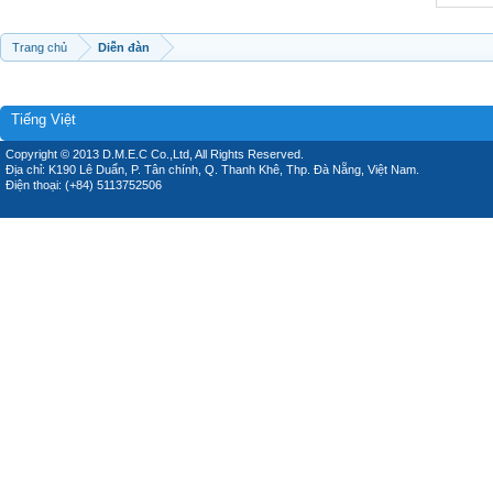
Trang chủ
Diễn đàn
Tiếng Việt
Copyright © 2013 D.M.E.C Co.,Ltd, All Rights Reserved.
Địa chỉ: K190 Lê Duẩn, P. Tân chính, Q. Thanh Khê, Thp. Đà Nẵng, Việt Nam.
Điện thoại: (+84) 5113752506