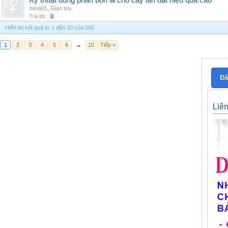
Kỹ thuật dùng phân bón lá cho cây lan đạt hiệu quả cao
nana01
,
Giao lưu
Trả lời:
0
Hiển thị kết quả từ 1 đến 20 của 200
1
2
3
4
5
6
→
10
Tiếp >
Đă
Liê