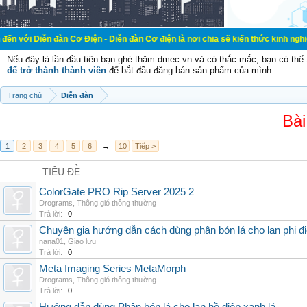
đàn Cơ Điện - Diễn đàn Cơ điện là nơi chia sẽ kiến thức kinh nghiệm trong lãnh
Nếu đây là lần đầu tiên bạn ghé thăm dmec.vn và có thắc mắc, bạn có th
để trở thành thành viên
để bắt đầu đăng bán sản phẩm của mình.
Trang chủ
Diễn đàn
Bài
1
2
3
4
5
6
→
10
Tiếp >
TIÊU ĐỀ
ColorGate PRO Rip Server 2025 2
Drograms
,
Thông gió thông thường
Trả lời:
0
Chuyên gia hướng dẫn cách dùng phân bón lá cho lan phi đ
nana01
,
Giao lưu
Trả lời:
0
Meta Imaging Series MetaMorph
Drograms
,
Thông gió thông thường
Trả lời:
0