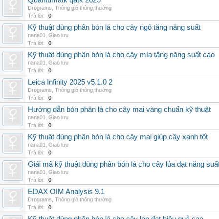
Quantumatk qatk 2025
Drograms
,
Thông gió thông thường
Trả lời:
0
Kỹ thuật dùng phân bón lá cho cây ngô tăng năng suất
nana01
,
Giao lưu
Trả lời:
0
Kỹ thuật dùng phân bón lá cho cây mía tăng năng suất cao
nana01
,
Giao lưu
Trả lời:
0
Leica Infinity 2025 v5.1.0 2
Drograms
,
Thông gió thông thường
Trả lời:
0
Hướng dẫn bón phân lá cho cây mai vàng chuẩn kỹ thuật
nana01
,
Giao lưu
Trả lời:
0
Kỹ thuật dùng phân bón lá cho cây mai giúp cây xanh tốt
nana01
,
Giao lưu
Trả lời:
0
Giải mã kỹ thuật dùng phân bón lá cho cây lúa đạt năng suấ
nana01
,
Giao lưu
Trả lời:
0
EDAX OIM Analysis 9.1
Drograms
,
Thông gió thông thường
Trả lời:
0