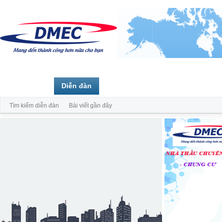
Trang chủ
Diễn đàn
Thành viên
Tìm kiếm diễn đàn
Bài viết gần đây