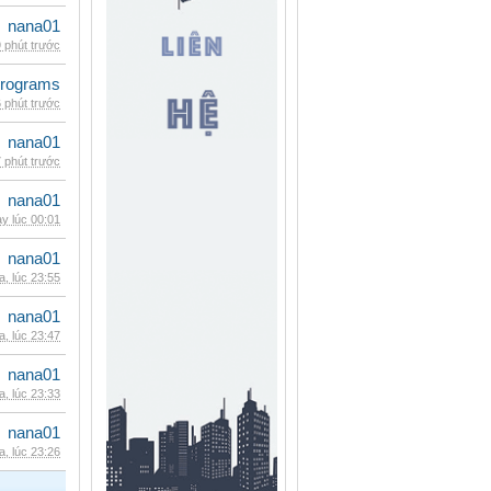
nana01
 phút trước
rograms
 phút trước
nana01
 phút trước
nana01
y lúc 00:01
nana01
, lúc 23:55
nana01
, lúc 23:47
nana01
, lúc 23:33
nana01
, lúc 23:26