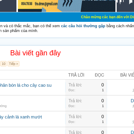
Chào mừng các bạn đến với Diễn đàn Cơ Điện 
vn và có thắc mắc, bạn có thể xem
các câu hỏi thường gặp
bằng cách nhấn 
n sản phẩm của mình.
Bài viết gần đây
10
Tiếp >
TRẢ LỜI
ĐỌC
BÀI VI
Trả lời:
0
phân bón lá cho cây cao su
Đọc:
1
1
Trả lời:
0
D
hường
Đọc:
1
4
Trả lời:
0
cây cảnh lá xanh mướt
Đọc:
1
9
Trả lời:
0
D