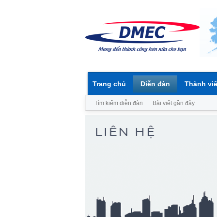
Trang chủ
Diễn đàn
Thành vi
Tìm kiếm diễn đàn
Bài viết gần đây