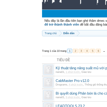
Nếu đây là lần đầu tiên bạn ghé thăm dmec.
để trở thành thành viên
để bắt đầu đăng bá
Trang chủ
Diễn đàn
Trang 1 của 10 trang
1
2
3
4
5
6
→
TIÊU ĐỀ
Kỹ thuật tăng năng suất mủ với 
nana01
,
1 phút trước
,
Giao lưu
CabMaster Pro v12.0
Drograms
,
4 phút trước
,
Thông gió thông t
Bí quyết dùng Phân bón lá cho 
nana01
,
9 phút trước
,
Giao lưu
LEADTOOLS 23 2