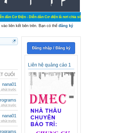
- Diễn đàn Cơ điện là nơi chia sẽ kiến thức kinh nghiệm trong lãnh vực cơ điệ
vào liên kết bên trên. Bạn có thể
đăng ký
Đăng nhập / Đăng ký
Liên hệ quảng cáo 1
ẾT CUỐI
nana01
 phút trước
rograms
 phút trước
nana01
 phút trước
rograms