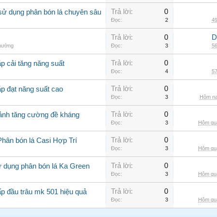
Trả lời:
0
sử dụng phân bón lá chuyên sâu
Đọc:
2
49
Trả lời:
0
D
thường
Đọc:
3
56
Trả lời:
0
p cải tăng năng suất
Đọc:
4
57
Trả lời:
0
ắp đạt năng suất cao
Đọc:
3
Hôm na
Trả lời:
0
cảnh tăng cường đề kháng
Đọc:
3
Hôm qua
Trả lời:
0
Phân bón lá Casi Hợp Trí
Đọc:
3
Hôm qua
Trả lời:
0
ử dụng phân bón lá Ka Green
Đọc:
3
Hôm qua
Trả lời:
0
ấp đầu trâu mk 501 hiệu quả
Đọc:
3
Hôm qua