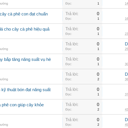
thường
Đọc:
1
14
Trả lời:
0
cây cà phê con đạt chuẩn
Đọc:
1
16
Trả lời:
0
lá cho cây cà phê hiệu quả
Đọc:
1
23
Trả lời:
0
D
thường
Đọc:
1
25
Trả lời:
0
ây bắp tăng năng suất vụ hè
Đọc:
1
30
Trả lời:
0
D
thường
Đọc:
2
36
Trả lời:
0
kỹ thuật bón đạt năng suất
Đọc:
1
37
Trả lời:
0
à phê con giúp cây khỏe
Đọc:
2
43
Trả lời:
0
D
thường
Đọc:
2
45