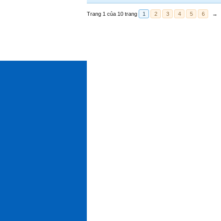
Trang 1 của 10 trang
1
2
3
4
5
6
→