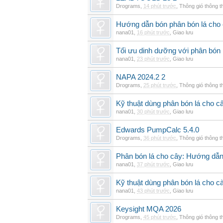
Drograms
,
14 phút trước
,
Thông gió thông 
Hướng dẫn bón phân bón lá cho 
nana01
,
16 phút trước
,
Giao lưu
Tối ưu dinh dưỡng với phân bón 
nana01
,
23 phút trước
,
Giao lưu
NAPA 2024.2 2
Drograms
,
25 phút trước
,
Thông gió thông 
Kỹ thuật dùng phân bón lá cho c
nana01
,
30 phút trước
,
Giao lưu
Edwards PumpCalc 5.4.0
Drograms
,
36 phút trước
,
Thông gió thông 
Phân bón lá cho cây: Hướng dẫn 
nana01
,
37 phút trước
,
Giao lưu
Kỹ thuật dùng phân bón lá cho c
nana01
,
43 phút trước
,
Giao lưu
Keysight MQA 2026
Drograms
,
45 phút trước
,
Thông gió thông 