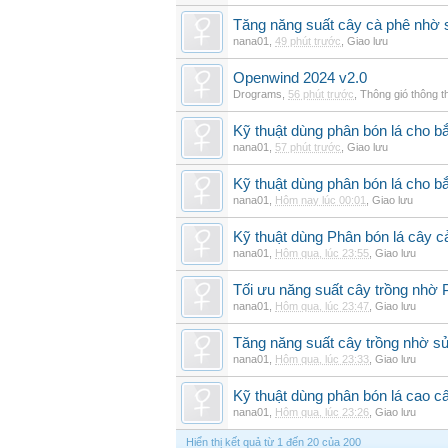
Tăng năng suất cây cà phê nhờ 
nana01
,
49 phút trước
,
Giao lưu
Openwind 2024 v2.0
Drograms
,
56 phút trước
,
Thông gió thông 
Kỹ thuật dùng phân bón lá cho bắ
nana01
,
57 phút trước
,
Giao lưu
Kỹ thuật dùng phân bón lá cho b
nana01
,
Hôm nay lúc 00:01
,
Giao lưu
Kỹ thuật dùng Phân bón lá cây 
nana01
,
Hôm qua, lúc 23:55
,
Giao lưu
Tối ưu năng suất cây trồng nhờ 
nana01
,
Hôm qua, lúc 23:47
,
Giao lưu
Tăng năng suất cây trồng nhờ s
nana01
,
Hôm qua, lúc 23:33
,
Giao lưu
Kỹ thuật dùng phân bón lá cao c
nana01
,
Hôm qua, lúc 23:26
,
Giao lưu
Hiển thị kết quả từ 1 đến 20 của 200