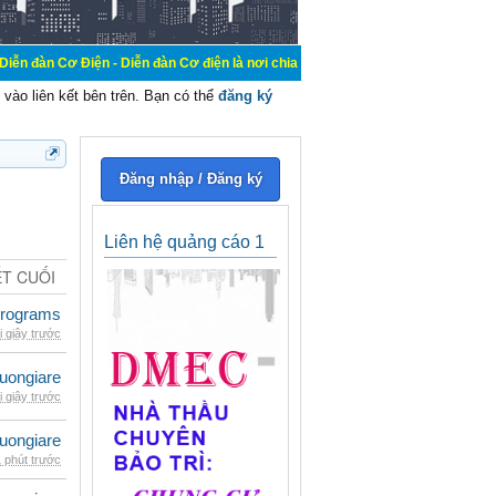
n - Diễn đàn Cơ điện là nơi chia sẽ kiến thức kinh nghiệm trong lãnh vực cơ đi
vào liên kết bên trên. Bạn có thể
đăng ký
Đăng nhập / Đăng ký
Liên hệ quảng cáo 1
ẾT CUỐI
rograms
i giây trước
uongiare
i giây trước
uongiare
 phút trước