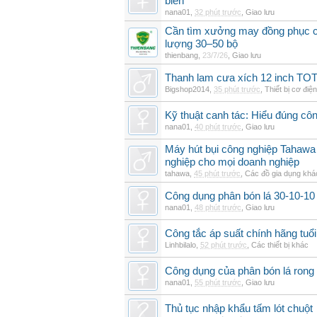
biển
nana01
,
32 phút trước
,
Giao lưu
Cần tìm xưởng may đồng phục cô
lượng 30–50 bộ
thienbang
,
23/7/26
,
Giao lưu
Thanh lam cưa xích 12 inch T
Bigshop2014
,
35 phút trước
,
Thiết bị cơ điện
Kỹ thuật canh tác: Hiểu đúng cô
nana01
,
40 phút trước
,
Giao lưu
Máy hút bụi công nghiệp Tahawa 
nghiệp cho mọi doanh nghiệp
tahawa
,
45 phút trước
,
Các đồ gia dụng khá
Công dụng phân bón lá 30-10-10 
nana01
,
48 phút trước
,
Giao lưu
Công tắc áp suất chính hãng tuổi 
Linhbilalo
,
52 phút trước
,
Các thiết bị khác
Công dụng của phân bón lá rong 
nana01
,
55 phút trước
,
Giao lưu
Thủ tục nhập khẩu tấm lót chuột