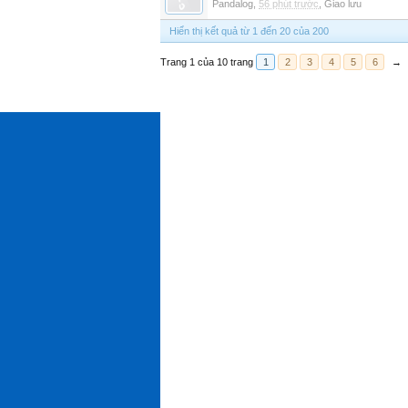
Pandalog
,
56 phút trước
,
Giao lưu
Hiển thị kết quả từ 1 đến 20 của 200
Trang 1 của 10 trang
1
2
3
4
5
6
→