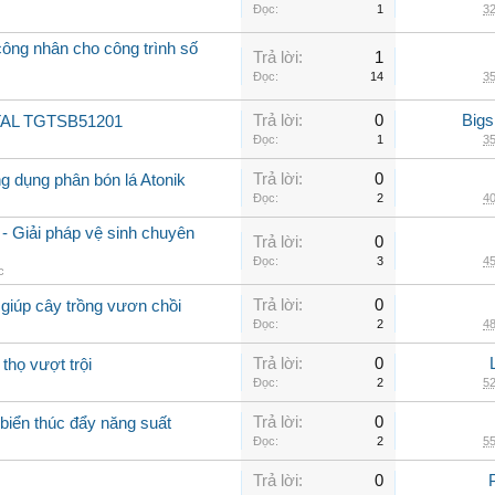
Đọc:
1
32
ng nhân cho công trình số
Trả lời:
1
Đọc:
14
35
Trả lời:
0
Big
OTAL TGTSB51201
Đọc:
1
35
Trả lời:
0
ng dụng phân bón lá Atonik
Đọc:
2
40
- Giải pháp vệ sinh chuyên
Trả lời:
0
Đọc:
3
45
c
Trả lời:
0
giúp cây trồng vươn chồi
Đọc:
2
48
Trả lời:
0
thọ vượt trội
Đọc:
2
52
Trả lời:
0
biển thúc đẩy năng suất
Đọc:
2
55
Trả lời:
0