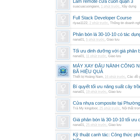
Làm remote cửa cuốn quận 3
suacuacuongiare
,
1 phút trước
,
Xây dựng
Full Stack Developer Course
riyaa1122
,
2 phút trước
,
Thông tin doanh ng
Phân bón lá 30-10-10 có tác dụng
nana01
,
5 phút trước
,
Giao lưu
Tối ưu dinh dưỡng với giá phân b
nana01
,
11 phút trước
,
Giao lưu
MÁY XAY ĐẬU NÀNH CÔNG N
BÃ HIỆU QUẢ
Thiết bị Hoàng Nam
,
16 phút trước
,
Các đồ 
Bí quyết tối ưu năng suất cây trồ
nana01
,
19 phút trước
,
Giao lưu
Cửa nhựa composite tại Phườn
Trà My kingdoor
,
25 phút trước
,
Nội thất tro
Giá phân bón lá 30-10-10 tối ưu
nana01
,
25 phút trước
,
Giao lưu
Kỹ thuật canh tác: Công thức phố