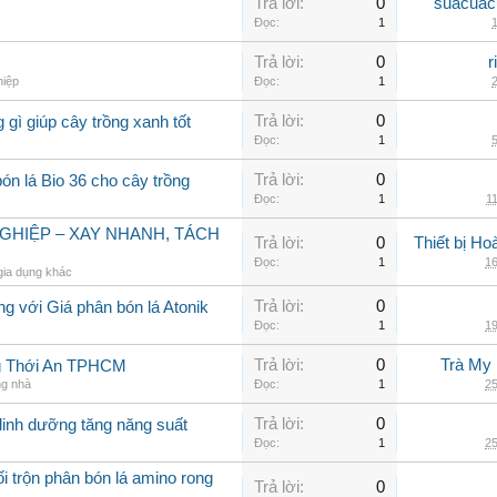
Trả lời:
0
suacuac
Đọc:
1
1
Trả lời:
0
r
hiệp
Đọc:
1
2
Trả lời:
0
 gì giúp cây trồng xanh tốt
Đọc:
1
5
Trả lời:
0
ón lá Bio 36 cho cây trồng
Đọc:
1
11
GHIỆP – XAY NHANH, TÁCH
Trả lời:
0
Thiết bị H
Đọc:
1
16
gia dụng khác
Trả lời:
0
ng với Giá phân bón lá Atonik
Đọc:
1
19
Trả lời:
0
Trà My 
g Thới An TPHCM
ng nhà
Đọc:
1
25
Trả lời:
0
 dinh dưỡng tăng năng suất
Đọc:
1
25
i trộn phân bón lá amino rong
Trả lời:
0