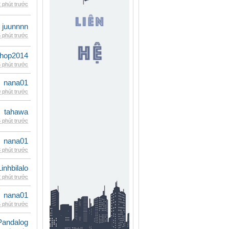
 phút trước
juunnnn
 phút trước
shop2014
 phút trước
nana01
 phút trước
tahawa
 phút trước
nana01
 phút trước
Linhbilalo
 phút trước
nana01
 phút trước
Pandalog