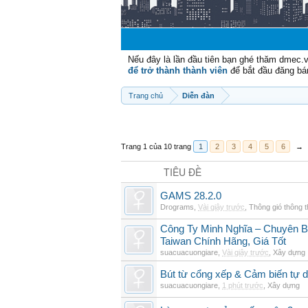
Nếu đây là lần đầu tiên bạn ghé thăm dmec.
để trở thành thành viên
để bắt đầu đăng bá
Trang chủ
Diễn đàn
Trang 1 của 10 trang
1
2
3
4
5
6
→
TIÊU ĐỀ
GAMS 28.2.0
Drograms
,
Vài giây trước
,
Thông gió thông 
Công Ty Minh Nghĩa – Chuyên 
Taiwan Chính Hãng, Giá Tốt
suacuacuongiare
,
Vài giây trước
,
Xây dựng
Bút từ cổng xếp & Cảm biến tự 
suacuacuongiare
,
1 phút trước
,
Xây dựng