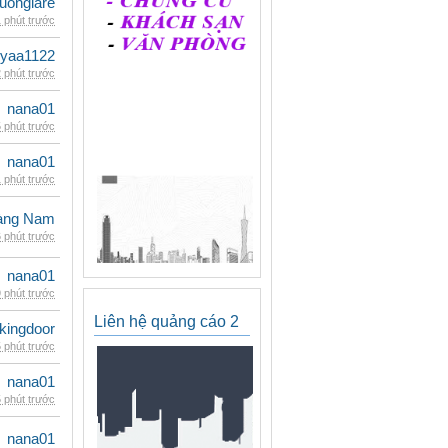
uongiare
 phút trước
iyaa1122
 phút trước
nana01
 phút trước
nana01
 phút trước
oàng Nam
 phút trước
nana01
 phút trước
Liên hệ quảng cáo 2
kingdoor
 phút trước
nana01
 phút trước
nana01