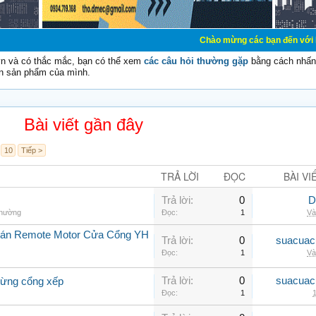
Chào mừng các bạn đến với Diễn đàn Cơ Điệ
vn và có thắc mắc, bạn có thể xem
các câu hỏi thường gặp
bằng cách nhấn 
n sản phẩm của mình.
Bài viết gần đây
10
Tiếp >
TRẢ LỜI
ĐỌC
BÀI VI
Trả lời:
0
D
thường
Đọc:
1
Và
Bán Remote Motor Cửa Cổng YH
Trả lời:
0
suacuac
Đọc:
1
Và
Trả lời:
0
suacuac
dừng cổng xếp
Đọc:
1
1