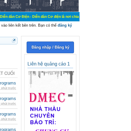
n - Diễn đàn Cơ điện là nơi chia sẽ kiến thức kinh nghiệm trong lãnh vực cơ đ
vào liên kết bên trên. Bạn có thể
đăng ký
Đăng nhập / Đăng ký
Liên hệ quảng cáo 1
ẾT CUỐI
rograms
 phút trước
rograms
 phút trước
rograms
 phút trước
rograms