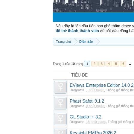
Nếu đây là lần đầu tiên bạn ghé thăm dmec.
để trở thành thành viên
để bắt đầu đăng bá
Trang chủ
Diễn đàn
Trang 1 của 10 trang
1
2
3
4
5
6
→
TIÊU ĐỀ
EViews Enterprise Edition 14.0 2
Drograms
,
1 phút trước
,
Thông gió thông t
Phast Safeti 9.1 2
Drograms
,
8 phút trước
,
Thông gió thông t
GL Studio++ 8.2
Drograms
,
15 phút trước
,
Thông gió thông 
Keysight EMPro 2026 2