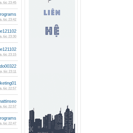
, lúc 23:45
rograms
, lúc 23:42
le121102
, lúc 23:30
le121102
, lúc 23:15
ldo00322
, lúc 23:11
keting01
, lúc 22:57
hattinseo
, lúc 22:57
rograms
, lúc 22:47