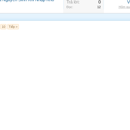
Trả lời:
0
V
Đọc:
12
Hôm qua
10
Tiếp >