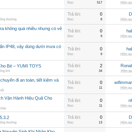
Đọc:
517
Hôm qua
Trả lời:
0
D
hông thường
Đọc:
8
Hôm qua
a không quá nhiều nhưng có vẻ
Trả lời:
0
ha
Đọc:
9
Hôm qua
ẩn IP48, vậy dùng dưới mưa có
Trả lời:
0
ha
Đọc:
9
Hôm qua
Trả lời:
2
Rona
 Cho Bé – YUMI TOYS
ông khí
Đọc:
34
Hôm qua
chuyến đi an toàn, tiết kiệm và
Trả lời:
0
wifimmar
Đọc:
11
Hôm qua
kết
ch Vận Hành Hiệu Quả Cho
Trả lời:
0
n
Đọc:
11
Hôm qua
 khác
Trả lời:
0
D
5.3.2
hông thường
Đọc:
13
Hôm qua
a Nguyên Sinh Khi Nhập Kho