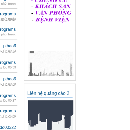
 phút trước
rograms
 phút trước
rograms
 phút trước
pthao6
y lúc 00:43
rograms
y lúc 00:39
pthao6
y lúc 00:38
Liên hệ quảng cáo 2
rograms
y lúc 00:27
rograms
, lúc 23:50
ldo00322