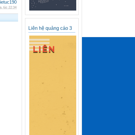
ietuc190
, lúc 22:34
Liên hệ quảng cáo 3