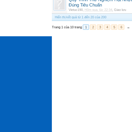
Đúng Tiêu Chuẩn
Vietuc190
,
Hôm qua, lúc 22:34
,
Giao lưu
Hiển thị kết quả từ 1 đến 20 của 200
Trang 1 của 10 trang
1
2
3
4
5
6
→