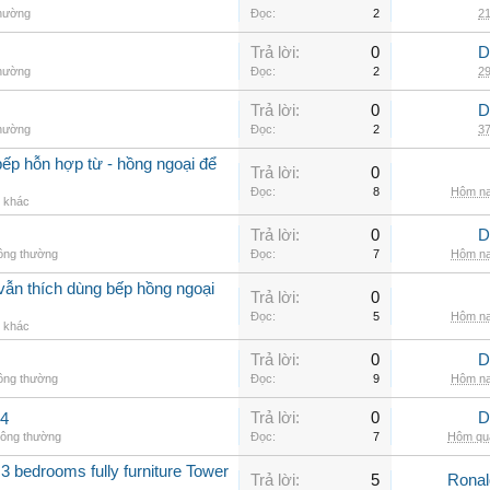
thường
Đọc:
2
21
Trả lời:
0
D
thường
Đọc:
2
29
Trả lời:
0
D
thường
Đọc:
2
37
ếp hỗn hợp từ - hồng ngoại để
Trả lời:
0
Đọc:
8
Hôm na
g khác
Trả lời:
0
D
hông thường
Đọc:
7
Hôm na
vẫn thích dùng bếp hồng ngoại
Trả lời:
0
Đọc:
5
Hôm na
g khác
Trả lời:
0
D
hông thường
Đọc:
9
Hôm na
Trả lời:
0
D
.4
hông thường
Đọc:
7
Hôm qua
3 bedrooms fully furniture Tower
Trả lời:
5
Rona