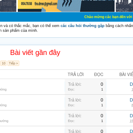
Chào mừng các bạn đến với Diễn đàn Cơ Điệ
vn và có thắc mắc, bạn có thể xem
các câu hỏi thường gặp
bằng cách nhấn 
n sản phẩm của mình.
Bài viết gần đây
10
Tiếp >
TRẢ LỜI
ĐỌC
BÀI VI
Trả lời:
0
D
hường
Đọc:
1
1
Trả lời:
0
D
hường
Đọc:
1
8
Trả lời:
0
D
thường
Đọc:
1
15
Trả lời:
0
D