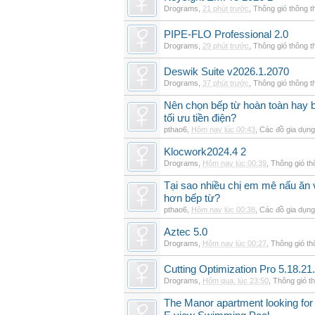
Drograms
,
21 phút trước
,
Thông gió thông 
PIPE-FLO Professional 2.0
Drograms
,
29 phút trước
,
Thông gió thông 
Deswik Suite v2026.1.2070
Drograms
,
37 phút trước
,
Thông gió thông 
Nên chọn bếp từ hoàn toàn hay b
tối ưu tiền điện?
pthao6
,
Hôm nay lúc 00:43
,
Các đồ gia dụn
Klocwork2024.4 2
Drograms
,
Hôm nay lúc 00:39
,
Thông gió t
Tại sao nhiều chị em mê nấu ăn 
hơn bếp từ?
pthao6
,
Hôm nay lúc 00:38
,
Các đồ gia dụn
Aztec 5.0
Drograms
,
Hôm nay lúc 00:27
,
Thông gió t
Cutting Optimization Pro 5.18.21
Drograms
,
Hôm qua, lúc 23:50
,
Thông gió t
The Manor apartment looking for 