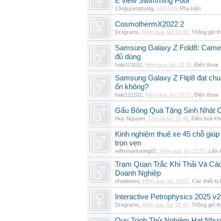
E view Swimming Pool
z3nguyenphong
,
18/12/15
,
Phụ kiện
CosmothermX2022 2
Drograms
,
Hôm qua, lúc 23:42
,
Thông gió t
Samsung Galaxy Z Fold8: Camer
đủ dùng
hale121102
,
Hôm qua, lúc 23:30
,
Điện thoại
Samsung Galaxy Z Flip8 đạt chu
ổn không?
hale121102
,
Hôm qua, lúc 23:15
,
Điện thoại
Gấu Bông Quà Tặng Sinh Nhật
Huy Nguyen
,
Thứ ba lúc 22:46
,
Điều hoà kh
Kinh nghiệm thuê xe 45 chỗ giúp 
trọn vẹn
wifimmarketing01
,
Hôm qua, lúc 22:57
,
Liên 
Trạm Quan Trắc Khí Thải Và Cá
Doanh Nghiệp
nhattinseo
,
Hôm qua, lúc 22:57
,
Các thiết bị
Interactive Petrophysics 2025 v2
Drograms
,
Hôm qua, lúc 22:47
,
Thông gió t
Quy Trình Thử Nghiệm Hạt Nhự