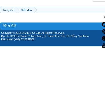
Trang chủ
Diễn đàn
Tiếng Việt
Copyright © 2013 D.M.E.C Co.,Ltd, All Rights Reserved.
Địa chỉ: K190 Lê Duẩn, P. Tân chính, Q. Thanh Khê, Thp. Đà Nẵng, Việt Nam.
Điện thoại: (+84) 5113752506