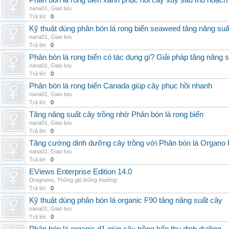
Phân bón lá rong biển xanh phục hồi cây suy sau thu hoạch
nana01
,
Giao lưu
Trả lời:
0
Kỹ thuật dùng phân bón lá rong biển seaweed tăng năng suấ
nana01
,
Giao lưu
Trả lời:
0
Phân bón lá rong biển có tác dụng gì? Giải pháp tăng năng 
nana01
,
Giao lưu
Trả lời:
0
Phân bón lá rong biển Canada giúp cây phục hồi nhanh
nana01
,
Giao lưu
Trả lời:
0
Tăng năng suất cây trồng nhờ Phân bón lá rong biển
nana01
,
Giao lưu
Trả lời:
0
Tăng cường dinh dưỡng cây trồng với Phân bón lá Organo 
nana01
,
Giao lưu
Trả lời:
0
EViews Enterprise Edition 14.0
Drograms
,
Thông gió thông thường
Trả lời:
0
Kỹ thuật dùng phân bón lá organic F90 tăng năng suất cây
nana01
,
Giao lưu
Trả lời:
0