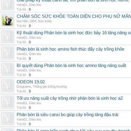
Giải pháp kỹ thuật canh tác với phân bón lá sinh học humic
nana01
,
Giao lưu
Trả lời:
0
CHĂM SÓC SỨC KHỎE TOÀN DIỆN CHO PHỤ NỮ MÃN 
Gia Hân 1994
,
Sức khỏe
Trả lời:
0
Kỹ thuật dùng Phân bón lá sinh học đức bảy 16 tăng năng s
nana01
,
Giao lưu
Trả lời:
0
Phân bón lá sinh học amino fish thúc đẩy cây trồng khỏe
nana01
,
Giao lưu
Trả lời:
0
Bí quyết dùng Phân bón lá sinh học amino tăng năng suất
nana01
,
Giao lưu
Trả lời:
0
ODEON 19.02
Drograms
,
Thông gió thông thường
Trả lời:
0
Tối ưu năng suất cây trồng nhờ phân bón lá sinh học a2
nana01
,
Giao lưu
Trả lời:
0
Phân bón lá siêu canxi bo giúp cây trồng tăng đậu trái
nana01
,
Giao lưu
Trả lời:
0