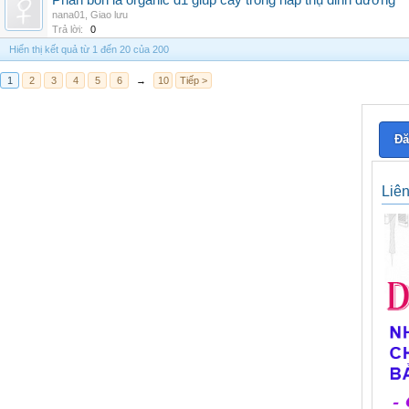
Phân bón lá organic d1 giúp cây trồng hấp thụ dinh dưỡng
nana01
,
Giao lưu
Trả lời:
0
Hiển thị kết quả từ 1 đến 20 của 200
1
2
3
4
5
6
→
10
Tiếp >
Đă
Liê