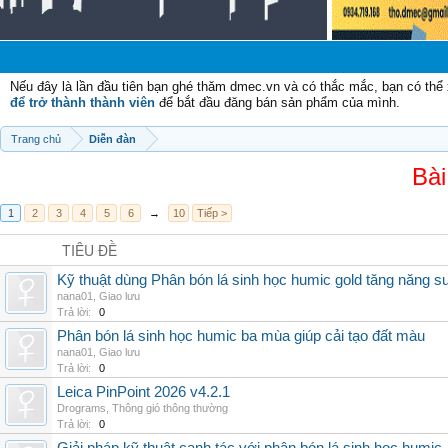
Nếu đây là lần đầu tiên bạn ghé thăm dmec.vn và có thắc mắc, bạn có th
để trở thành thành viên
để bắt đầu đăng bán sản phẩm của mình.
Trang chủ
Diễn đàn
Bài
1
2
3
4
5
6
→
10
Tiếp >
TIÊU ĐỀ
Kỹ thuật dùng Phân bón lá sinh học humic gold tăng năng s
nana01
,
Giao lưu
Trả lời:
0
Phân bón lá sinh học humic ba mùa giúp cải tạo đất màu
nana01
,
Giao lưu
Trả lời:
0
Leica PinPoint 2026 v4.2.1
Drograms
,
Thông gió thông thường
Trả lời:
0