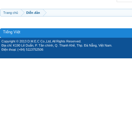
Trang chủ
Diễn đàn
Tiếng Việt
Copyright © 2013 D.M.E.C Co.,Ltd, All Rights Reserved.
Địa chỉ: K190 Lê Duẩn, P. Tân chính, Q. Thanh Khê, Thp. Đà Nẵng, Việt Nam.
Điện thoại: (+84) 5113752506