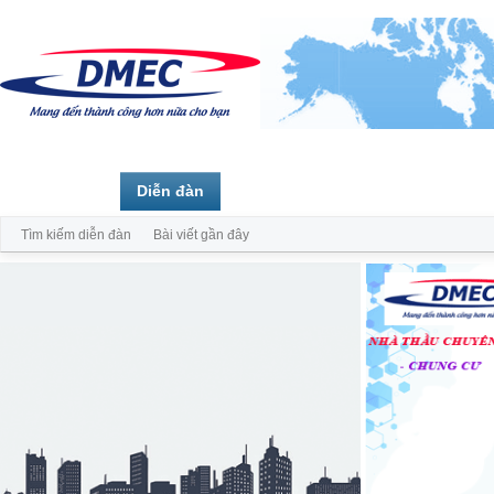
Trang chủ
Diễn đàn
Thành viên
Tìm kiếm diễn đàn
Bài viết gần đây