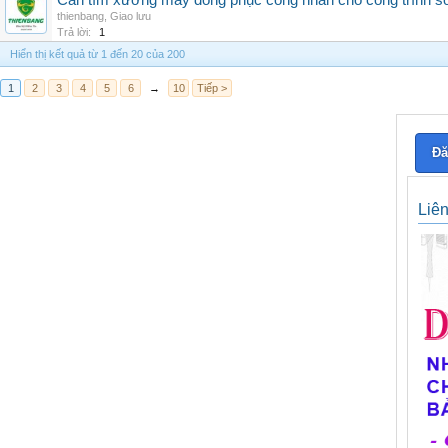
Cần tìm xưởng may đồng phục công nhân cho công trình s
thienbang
,
Giao lưu
Trả lời:
1
Hiển thị kết quả từ 1 đến 20 của 200
1
2
3
4
5
6
→
10
Tiếp >
Đă
Liê