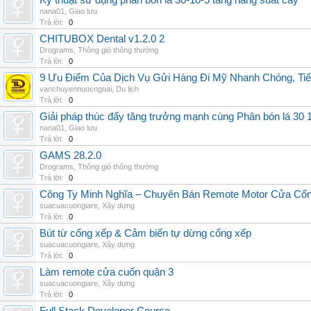
Kỹ thuật sử dụng phân bón lá 30-10-5 tăng năng suất cây
nana01
,
Giao lưu
Trả lời:
0
CHITUBOX Dental v1.2.0 2
Drograms
,
Thông gió thông thường
Trả lời:
0
9 Ưu Điểm Của Dịch Vụ Gửi Hàng Đi Mỹ Nhanh Chóng, Tiế
vanchuyennuocngoai
,
Du lịch
Trả lời:
0
Giải pháp thúc đẩy tăng trưởng mạnh cùng Phân bón lá 30 1
nana01
,
Giao lưu
Trả lời:
0
GAMS 28.2.0
Drograms
,
Thông gió thông thường
Trả lời:
0
Công Ty Minh Nghĩa – Chuyên Bán Remote Motor Cửa Cổn
suacuacuongiare
,
Xây dựng
Trả lời:
0
Bút từ cổng xếp & Cảm biến tự dừng cổng xếp
suacuacuongiare
,
Xây dựng
Trả lời:
0
Làm remote cửa cuốn quận 3
suacuacuongiare
,
Xây dựng
Trả lời:
0