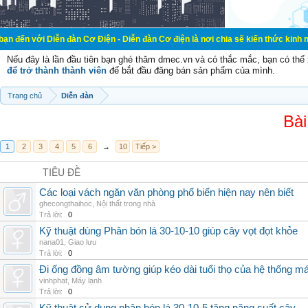
ễn đàn Cơ Điện - Diễn đàn Cơ điện là nơi chia sẽ kiến thức kinh nghiệm trong 
Nếu đây là lần đầu tiên bạn ghé thăm dmec.vn và có thắc mắc, bạn có th
để trở thành thành viên
để bắt đầu đăng bán sản phẩm của mình.
Trang chủ
Diễn đàn
Bài
1
2
3
4
5
6
→
10
Tiếp >
TIÊU ĐỀ
Các loại vách ngăn văn phòng phổ biến hiện nay nên biết
ghecongthaihoc
,
Nội thất trong nhà
Trả lời:
0
Kỹ thuật dùng Phân bón lá 30-10-10 giúp cây vọt đọt khỏe
nana01
,
Giao lưu
Trả lời:
0
Đi ống đồng âm tường giúp kéo dài tuổi thọ của hệ thống m
vinhphat
,
Máy lạnh
Trả lời:
0