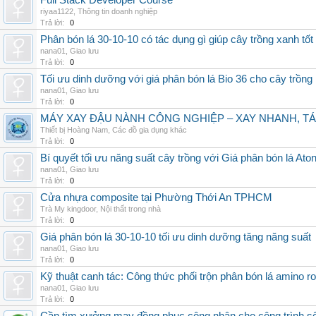
Full Stack Developer Course
riyaa1122
,
Thông tin doanh nghiệp
Trả lời:
0
Phân bón lá 30-10-10 có tác dụng gì giúp cây trồng xanh tốt
nana01
,
Giao lưu
Trả lời:
0
Tối ưu dinh dưỡng với giá phân bón lá Bio 36 cho cây trồng
nana01
,
Giao lưu
Trả lời:
0
MÁY XAY ĐẬU NÀNH CÔNG NGHIỆP – XAY NHANH, TÁ
Thiết bị Hoàng Nam
,
Các đồ gia dụng khác
Trả lời:
0
Bí quyết tối ưu năng suất cây trồng với Giá phân bón lá Aton
nana01
,
Giao lưu
Trả lời:
0
Cửa nhựa composite tại Phường Thới An TPHCM
Trà My kingdoor
,
Nội thất trong nhà
Trả lời:
0
Giá phân bón lá 30-10-10 tối ưu dinh dưỡng tăng năng suất
nana01
,
Giao lưu
Trả lời:
0
Kỹ thuật canh tác: Công thức phối trộn phân bón lá amino r
nana01
,
Giao lưu
Trả lời:
0