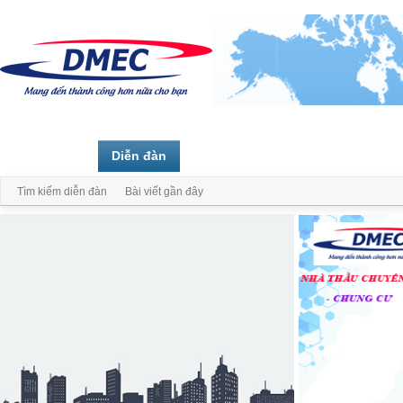
Trang chủ
Diễn đàn
Thành viên
Tìm kiếm diễn đàn
Bài viết gần đây