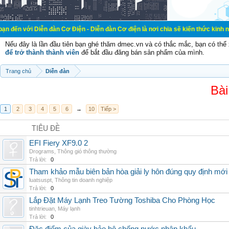
ễn đàn Cơ Điện - Diễn đàn Cơ điện là nơi chia sẽ kiến thức kinh nghiệm trong 
Nếu đây là lần đầu tiên bạn ghé thăm dmec.vn và có thắc mắc, bạn có th
để trở thành thành viên
để bắt đầu đăng bán sản phẩm của mình.
Trang chủ
Diễn đàn
Bài
1
2
3
4
5
6
→
10
Tiếp >
TIÊU ĐỀ
EFI Fiery XF9.0 2
Drograms
,
Thông gió thông thường
Trả lời:
0
Tham khảo mẫu biên bản hòa giải ly hôn đúng quy định mới
luatsuspt
,
Thông tin doanh nghiệp
Trả lời:
0
Lắp Đặt Máy Lạnh Treo Tường Toshiba Cho Phòng Học
tinhtrieuan
,
Máy lạnh
Trả lời:
0