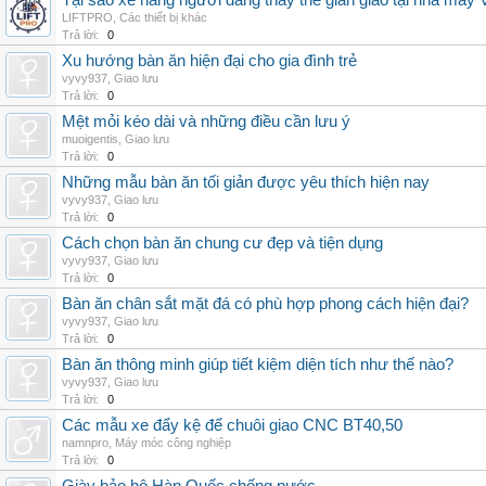
Tại sao xe nâng người đang thay thế giàn giáo tại nhà máy
LIFTPRO
,
Các thiết bị khác
Trả lời:
0
Xu hướng bàn ăn hiện đại cho gia đình trẻ
vyvy937
,
Giao lưu
Trả lời:
0
Mệt mỏi kéo dài và những điều cần lưu ý
muoigentis
,
Giao lưu
Trả lời:
0
Những mẫu bàn ăn tối giản được yêu thích hiện nay
vyvy937
,
Giao lưu
Trả lời:
0
Cách chọn bàn ăn chung cư đẹp và tiện dụng
vyvy937
,
Giao lưu
Trả lời:
0
Bàn ăn chân sắt mặt đá có phù hợp phong cách hiện đại?
vyvy937
,
Giao lưu
Trả lời:
0
Bàn ăn thông minh giúp tiết kiệm diện tích như thế nào?
vyvy937
,
Giao lưu
Trả lời:
0
Các mẫu xe đẩy kệ để chuôi giao CNC BT40,50
namnpro
,
Máy móc công nghiệp
Trả lời:
0