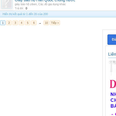
Giày bảo hộ Hàn Quốc chống nước
giày bảo hộ ziben
,
Các đồ gia dụng khác
Trả lời:
0
Hiển thị kết quả từ 1 đến 20 của 200
1
2
3
4
5
6
→
10
Tiếp >
Đă
Liê