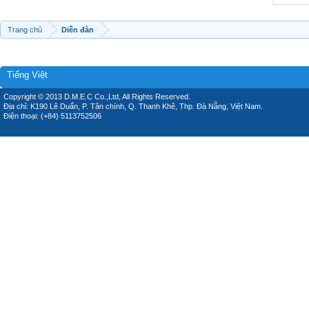
Trang chủ
Diễn đàn
Tiếng Việt
Copyright © 2013 D.M.E.C Co.,Ltd, All Rights Reserved.
Địa chỉ: K190 Lê Duẩn, P. Tân chính, Q. Thanh Khê, Thp. Đà Nẵng, Việt Nam.
Điện thoại: (+84) 5113752506