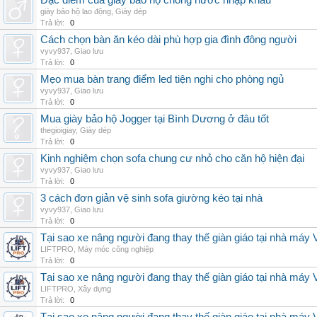
Đặc điểm của giày bảo hộ chống nước nhập khẩu
giày bảo hộ lao động
,
Giày dép
Trả lời:
0
Cách chọn bàn ăn kéo dài phù hợp gia đình đông người
vyvy937
,
Giao lưu
Trả lời:
0
Mẹo mua bàn trang điểm led tiện nghi cho phòng ngủ
vyvy937
,
Giao lưu
Trả lời:
0
Mua giày bảo hộ Jogger tại Bình Dương ở đâu tốt
thegioigiay
,
Giày dép
Trả lời:
0
Kinh nghiệm chọn sofa chung cư nhỏ cho căn hộ hiện đại
vyvy937
,
Giao lưu
Trả lời:
0
3 cách đơn giản vệ sinh sofa giường kéo tại nhà
vyvy937
,
Giao lưu
Trả lời:
0
Tại sao xe nâng người đang thay thế giàn giáo tại nhà máy
LIFTPRO
,
Máy móc công nghiệp
Trả lời:
0
Tại sao xe nâng người đang thay thế giàn giáo tại nhà máy
LIFTPRO
,
Xây dựng
Trả lời:
0