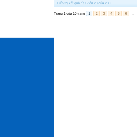
Hiển thị kết quả từ 1 đến 20 của 200
Trang 1 của 10 trang
1
2
3
4
5
6
→