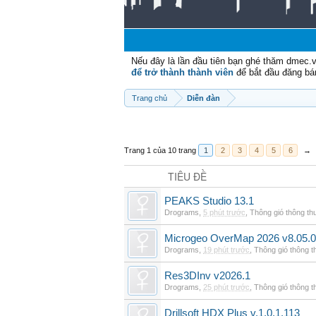
Nếu đây là lần đầu tiên bạn ghé thăm dmec.
để trở thành thành viên
để bắt đầu đăng bá
Trang chủ
Diễn đàn
Trang 1 của 10 trang
1
2
3
4
5
6
→
TIÊU ĐỀ
PEAKS Studio 13.1
Drograms
,
5 phút trước
,
Thông gió thông t
Microgeo OverMap 2026 v8.05.
Drograms
,
19 phút trước
,
Thông gió thông 
Res3DInv v2026.1
Drograms
,
25 phút trước
,
Thông gió thông 
Drillsoft HDX Plus v.1.0.1.113