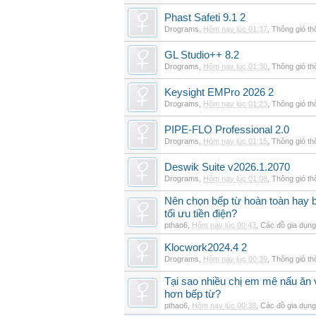
Phast Safeti 9.1 2
Drograms
,
Hôm nay lúc 01:37
,
Thông gió t
GL Studio++ 8.2
Drograms
,
Hôm nay lúc 01:30
,
Thông gió t
Keysight EMPro 2026 2
Drograms
,
Hôm nay lúc 01:23
,
Thông gió t
PIPE-FLO Professional 2.0
Drograms
,
Hôm nay lúc 01:15
,
Thông gió t
Deswik Suite v2026.1.2070
Drograms
,
Hôm nay lúc 01:08
,
Thông gió t
Nên chọn bếp từ hoàn toàn hay b
tối ưu tiền điện?
pthao6
,
Hôm nay lúc 00:43
,
Các đồ gia dụn
Klocwork2024.4 2
Drograms
,
Hôm nay lúc 00:39
,
Thông gió t
Tại sao nhiều chị em mê nấu ăn 
hơn bếp từ?
pthao6
,
Hôm nay lúc 00:38
,
Các đồ gia dụn