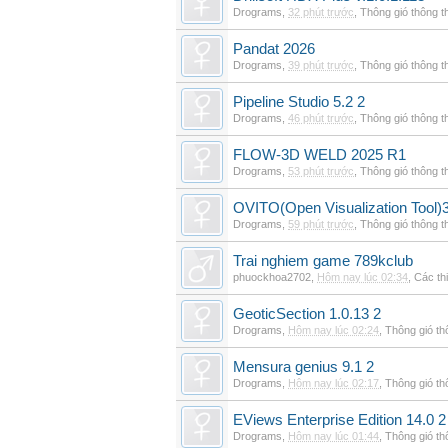
Drograms
,
32 phút trước
,
Thông gió thông 
Pandat 2026
Drograms
,
39 phút trước
,
Thông gió thông 
Pipeline Studio 5.2 2
Drograms
,
46 phút trước
,
Thông gió thông 
FLOW-3D WELD 2025 R1
Drograms
,
53 phút trước
,
Thông gió thông 
OVITO(Open Visualization Tool)3
Drograms
,
59 phút trước
,
Thông gió thông 
Trai nghiem game 789kclub
phuockhoa2702
,
Hôm nay lúc 02:34
,
Các thi
GeoticSection 1.0.13 2
Drograms
,
Hôm nay lúc 02:24
,
Thông gió t
Mensura genius 9.1 2
Drograms
,
Hôm nay lúc 02:17
,
Thông gió t
EViews Enterprise Edition 14.0 2
Drograms
,
Hôm nay lúc 01:44
,
Thông gió t