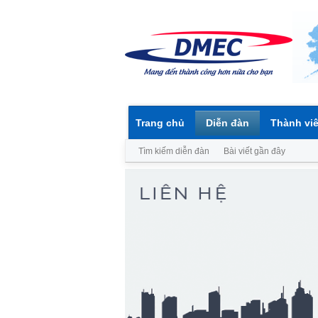
Trang chủ
Diễn đàn
Thành vi
Tìm kiếm diễn đàn
Bài viết gần đây