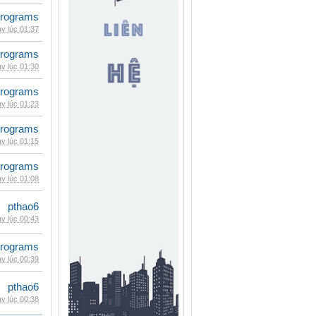
rograms
y lúc 01:37
rograms
y lúc 01:30
rograms
y lúc 01:23
rograms
y lúc 01:15
rograms
y lúc 01:08
pthao6
y lúc 00:43
rograms
y lúc 00:39
pthao6
y lúc 00:38