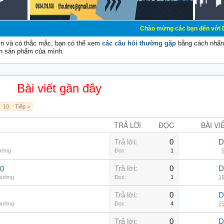
Chào mừng các bạn đến với Diễn đàn Cơ Điệ
vn và có thắc mắc, bạn có thể xem
các câu hỏi thường gặp
bằng cách nhấn 
n sản phẩm của mình.
Bài viết gần đây
10
Tiếp >
TRẢ LỜI
ĐỌC
BÀI VI
Trả lời:
0
D
hường
Đọc:
1
5
Trả lời:
0
D
00
thường
Đọc:
1
19
Trả lời:
0
D
thường
Đọc:
4
25
Trả lời:
0
D