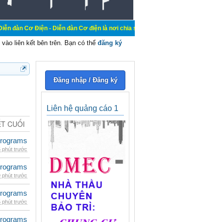
n - Diễn đàn Cơ điện là nơi chia sẽ kiến thức kinh nghiệm trong lãnh vực cơ đ
vào liên kết bên trên. Bạn có thể
đăng ký
Đăng nhập / Đăng ký
Liên hệ quảng cáo 1
ẾT CUỐI
rograms
 phút trước
rograms
 phút trước
rograms
 phút trước
rograms