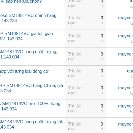
Trả lời:
0
t
 vì sao nên lựa chọn?
Đọc:
1
22
nfoss SM148T4VC chính hãng,
Trả lời:
0
maynen
31 143 034
Đọc:
1
24
P SM148T4VC giá tốt, giao
Trả lời:
0
maynen
0931 143 034
Đọc:
1
30
 SM148T4VC hàng chất lượng,
Trả lời:
0
maynen
31 143 034
Đọc:
1
33
Trả lời:
0
qu
hợp với từng loại động cơ
p
Đọc:
1
39
2HP SM148T4VC hàng China, giá
Trả lời:
0
maynen
43 034
Đọc:
1
43
ss SM148T4VC mới 100%, hàng
Trả lời:
0
maynen
 143 034
Đọc:
1
48
SM148T4VC hàng chất lượng tốt,
Trả lời:
0
maynen
143 034
Đọc:
1
50