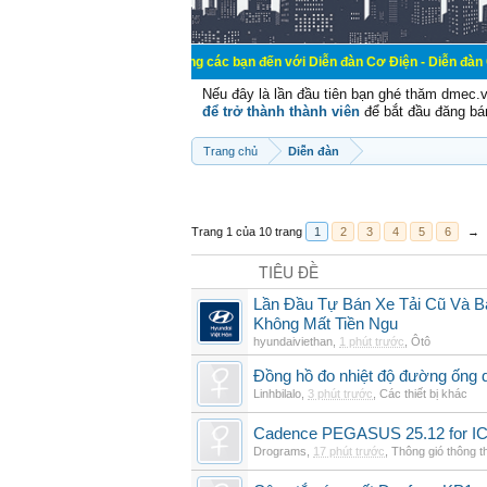
Chào mừng các bạn đến với Diễn đàn Cơ Điện - Diễn đàn Cơ điện là nơi 
Nếu đây là lần đầu tiên bạn ghé thăm dmec.
để trở thành thành viên
để bắt đầu đăng bá
Trang chủ
Diễn đàn
Trang 1 của 10 trang
1
2
3
4
5
6
→
TIÊU ĐỀ
Lần Đầu Tự Bán Xe Tải Cũ Và B
Không Mất Tiền Ngu
hyundaiviethan
,
1 phút trước
,
Ôtô
Đồng hồ đo nhiệt độ đường ống 
Linhbilalo
,
3 phút trước
,
Các thiết bị khác
Cadence PEGASUS 25.12 for I
Drograms
,
17 phút trước
,
Thông gió thông 