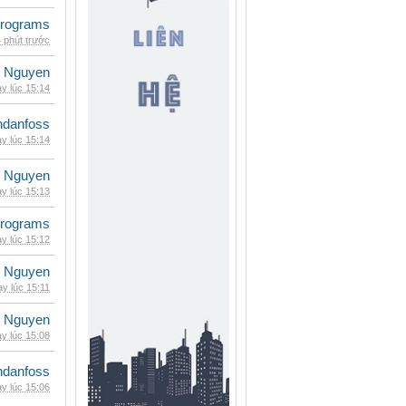
rograms
 phút trước
 Nguyen
y lúc 15:14
danfoss
y lúc 15:14
 Nguyen
y lúc 15:13
rograms
y lúc 15:12
 Nguyen
y lúc 15:11
 Nguyen
y lúc 15:08
danfoss
y lúc 15:06