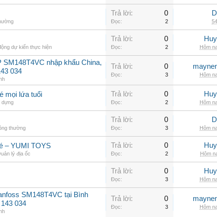
Trả lời:
0
D
thường
Đọc:
2
54
Trả lời:
0
Huy
ộng dự kiến thực hiện
Đọc:
2
Hôm na
P SM148T4VC nhập khẩu China,
Trả lời:
0
maynen
143 034
Đọc:
3
Hôm na
nh
Trả lời:
0
Huy
mọi lứa tuổi
 dựng
Đọc:
2
Hôm na
Trả lời:
0
D
hông thường
Đọc:
3
Hôm na
Trả lời:
0
Huy
 bé – YUMI TOYS
uản lý địa ốc
Đọc:
2
Hôm na
Trả lời:
0
Huy
Đọc:
3
Hôm na
Danfoss SM148T4VC tại Bình
Trả lời:
0
maynen
 143 034
Đọc:
3
Hôm na
nh