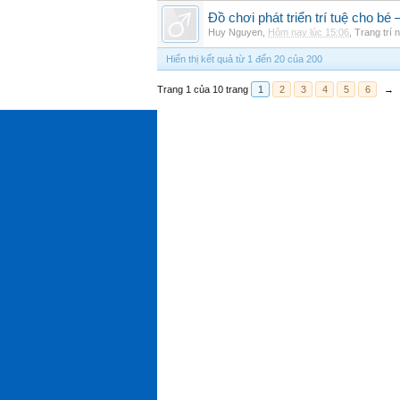
Đồ chơi phát triển trí tuệ cho 
Huy Nguyen
,
Hôm nay lúc 15:06
,
Trang trí n
Hiển thị kết quả từ 1 đến 20 của 200
Trang 1 của 10 trang
1
2
3
4
5
6
→