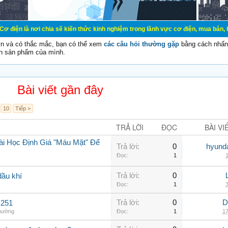
chia sẽ kiến thức kinh nghiệm trong lãnh vực cơ điện, mua bán, ký gửi, cho th
vn và có thắc mắc, bạn có thể xem
các câu hỏi thường gặp
bằng cách nhấn 
n sản phẩm của mình.
Bài viết gần đây
10
Tiếp >
TRẢ LỜI
ĐỌC
BÀI VI
ài Học Định Giá "Máu Mặt" Để
Trả lời:
0
hyunda
Đọc:
1
1
Trả lời:
0
dầu khí
Đọc:
1
3
Trả lời:
0
D
C251
thường
Đọc:
1
17