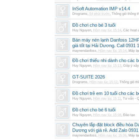
InSoft Automation IMP v14.4
Drograms
,
54 phút trước
,
Thông gió thông 
Đồ chơi cho bé 3 tuổi
Huy Nguyen
,
Hôm nay lúc 15:14
,
Các hoạt đ
Bán máy nén lạnh Danfoss 12H
giá tốt tại Hải Dương. Call 0931 
maynendanfoss
,
Hôm nay lúc 15:14
,
Máy lạ
Đồ chơi thiếu nhi dành cho các bé 
Huy Nguyen
,
Hôm nay lúc 15:13
,
Góp ý xây
GT-SUITE 2026
Drograms
,
Hôm nay lúc 15:12
,
Thông gió t
Đồ chơi trẻ em 10 tuổi cho các
Huy Nguyen
,
Hôm nay lúc 15:11
,
Tư vấn - Q
Đồ chơi cho bé 6 tuổi
Huy Nguyen
,
Hôm nay lúc 15:08
,
Đào tạo
Chuyên lắp đặt block điều hòa 
Dương với giá rẻ. Add Zalo 0931
maynendanfoss
,
Hôm nay lúc 15:06
,
Máy lạ