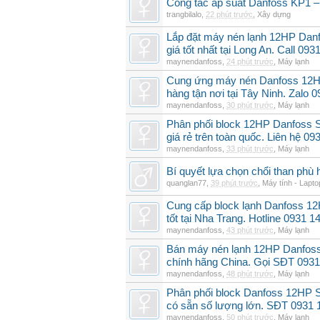
Công tắc áp suất Danfoss KP1 –
trangbilalo
,
22 phút trước
,
Xây dựng
Lắp đặt máy nén lạnh 12HP Da
giá tốt nhất tại Long An. Call 09
maynendanfoss
,
24 phút trước
,
Máy lạnh
Cung ứng máy nén Danfoss 12H
hàng tận nơi tại Tây Ninh. Zalo 
maynendanfoss
,
30 phút trước
,
Máy lạnh
Phân phối block 12HP Danfoss
giá rẻ trên toàn quốc. Liên hệ 09
maynendanfoss
,
33 phút trước
,
Máy lạnh
Bí quyết lựa chọn chổi than phù 
quanglan77
,
39 phút trước
,
Máy tính - Lapto
Cung cấp block lạnh Danfoss 1
tốt tại Nha Trang. Hotline 0931 1
maynendanfoss
,
43 phút trước
,
Máy lạnh
Bán máy nén lạnh 12HP Danfo
chính hãng China. Gọi SĐT 0931
maynendanfoss
,
48 phút trước
,
Máy lạnh
Phân phối block Danfoss 12HP 
có sẵn số lượng lớn. SĐT 0931 
maynendanfoss
,
50 phút trước
,
Máy lạnh