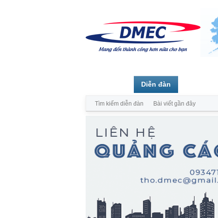
Trang chủ
Diễn đàn
Thành vi
Tìm kiếm diễn đàn
Bài viết gần đây