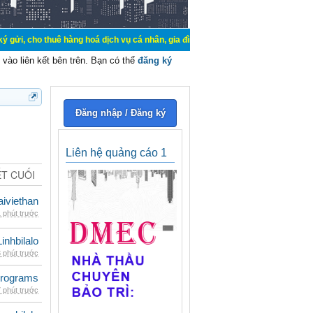
uê hàng hoá dịch vụ cá nhân, gia đình. Mua bán, ký gửi, cho thuê thiết bị hệ t
vào liên kết bên trên. Bạn có thể
đăng ký
Đăng nhập / Đăng ký
Liên hệ quảng cáo 1
ẾT CUỐI
iviethan
 phút trước
Linhbilalo
 phút trước
rograms
 phút trước