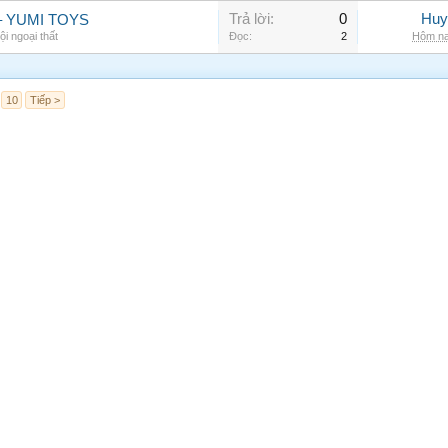
Trả lời:
0
Huy
bé – YUMI TOYS
ội ngoại thất
Đọc:
2
Hôm na
10
Tiếp >