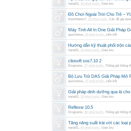
nana01
,
16 phút trước
,
Giao lưu
Đồ Chơi Ngoài Trời Cho Trẻ –
thanhthieen7
,
18 phút trước
,
Các đồ gia dụn
Máy Tính All In One Giải Pháp
quoctrieuu
,
19 phút trước
,
Liên kết
Hướng dẫn kỹ thuật phối trộn các
nana01
,
24 phút trước
,
Giao lưu
cliosoft sos7.10 2
Drograms
,
27 phút trước
,
Thông gió thông 
Bộ Lưu Trữ DAS Giải Pháp Mở
quoctrieuu
,
27 phút trước
,
Liên kết
Giải pháp dinh dưỡng qua lá cho
nana01
,
33 phút trước
,
Giao lưu
Reflexw 10.5
Drograms
,
36 phút trước
,
Thông gió thông 
Tăng năng suất trái với các loại 
nana01
,
40 phút trước
,
Giao lưu