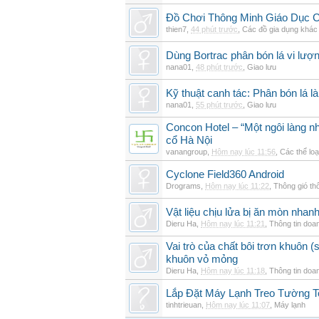
Đồ Chơi Thông Minh Giáo Dục 
thien7
,
44 phút trước
,
Các đồ gia dụng khác
Dùng Bortrac phân bón lá vi lượ
nana01
,
48 phút trước
,
Giao lưu
Kỹ thuật canh tác: Phân bón lá là
nana01
,
55 phút trước
,
Giao lưu
Concon Hotel – “Một ngôi làng nh
cổ Hà Nội
vanangroup
,
Hôm nay lúc 11:56
,
Các thể loạ
Cyclone Field360 Android
Drograms
,
Hôm nay lúc 11:22
,
Thông gió th
Vật liệu chịu lửa bị ăn mòn nha
Dieru Ha
,
Hôm nay lúc 11:21
,
Thông tin doa
Vai trò của chất bôi trơn khuôn (s
khuôn vỏ mỏng
Dieru Ha
,
Hôm nay lúc 11:18
,
Thông tin doa
Lắp Đặt Máy Lạnh Treo Tường 
tinhtrieuan
,
Hôm nay lúc 11:07
,
Máy lạnh