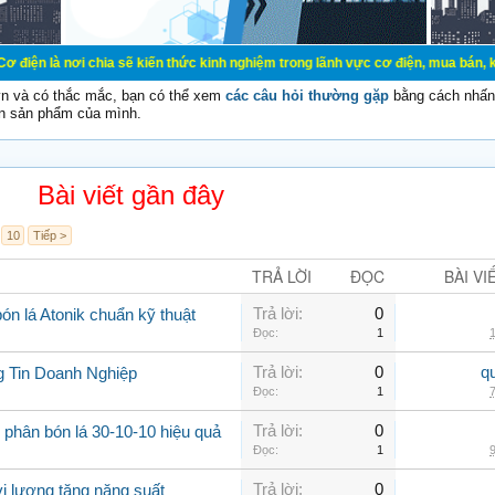
ơi chia sẽ kiến thức kinh nghiệm trong lãnh vực cơ điện, mua bán, ký gửi, cho
vn và có thắc mắc, bạn có thể xem
các câu hỏi thường gặp
bằng cách nhấn 
n sản phẩm của mình.
Bài viết gần đây
10
Tiếp >
TRẢ LỜI
ĐỌC
BÀI VI
Trả lời:
0
n lá Atonik chuẩn kỹ thuật
Đọc:
1
1
Trả lời:
0
q
g Tin Doanh Nghiệp
Đọc:
1
7
Trả lời:
0
 phân bón lá 30-10-10 hiệu quả
Đọc:
1
9
Trả lời:
0
vi lượng tăng năng suất