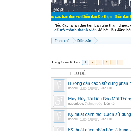
Chào mừng các bạn đến với Diễn đàn Cơ Điện - Diễn đàn Cơ điện là n
Nếu đây là lần đầu tiên bạn ghé thăm dmec.
để trở thành thành viên
để bắt đầu đăng bá
Trang chủ
Diễn đàn
Trang 1 của 10 trang
1
2
3
4
5
6
→
TIÊU ĐỀ
Hướng dẫn cách sử dụng phân bó
nana01
,
1 phút trước
,
Giao lưu
Máy Hủy Tài Liệu Bảo Mật Thôn
quoctrieuu
,
7 phút trước
,
Liên kết
Kỹ thuật canh tác: Cách sử dụng
nana01
,
9 phút trước
,
Giao lưu
Kỹ thuật dùng phân bón lá trung 