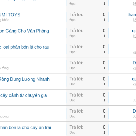
Đọc:
1
16
Trả lời:
0
than
 YUMI TOYS
g khác
Đọc:
1
18
Trả lời:
0
q
 Gọn Gàng Cho Văn Phòng
Đọc:
1
19
Trả lời:
0
 loại phân bón lá cho rau
Đọc:
1
24
Trả lời:
0
D
thường
Đọc:
1
27
Trả lời:
0
q
 Rộng Dung Lượng Nhanh
Đọc:
1
27
Trả lời:
0
 cây cảnh từ chuyên gia
Đọc:
1
33
Trả lời:
0
D
thường
Đọc:
1
36
Trả lời:
0
phân bón lá cho cây ăn trái
Đọc:
1
40