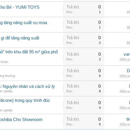
Trả lời:
0
Cho Bé - YUMI TOYS
Đọc:
1
44
Trả lời:
0
ng tăng năng suất vụ mùa
Đọc:
1
48
Trả lời:
0
 gì để tăng năng suất
Đọc:
2
55
ỏ” trên khu đất 95 m² giữa phố
Trả lời:
0
va
Đọc:
2
Hôm na
i khác
Trả lời:
0
D
ông thường
Đọc:
6
Hôm na
Trả lời:
0
nh: Nguyên nhân và cách xử lý
nh nghiệp
Đọc:
8
Hôm na
ilicone) trong quy trình đúc
Trả lời:
0
Đọc:
4
Hôm na
nh nghiệp
Trả lời:
0
t
Toshiba Cho Showroom
Đọc:
5
Hôm na