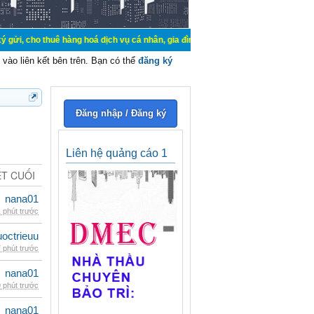
 thuê hàng hoá dịch vụ cá nhân, gia đình. Mua bán, ký gửi, cho thuê thiết bị 
vào liên kết bên trên. Bạn có thể
đăng ký
Đăng nhập / Đăng ký
Liên hệ quảng cáo 1
ẾT CUỐI
nana01
 phút trước
uoctrieuu
 phút trước
nana01
 phút trước
nana01