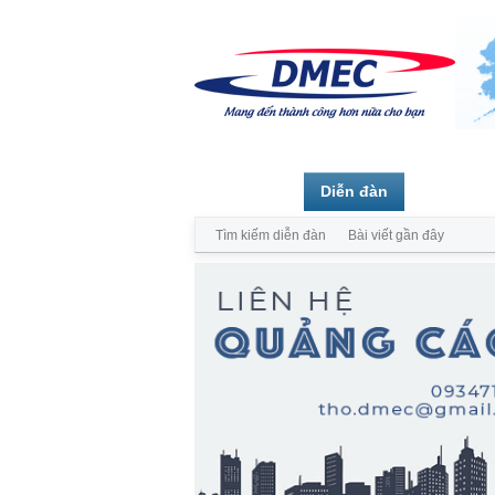
Trang chủ
Diễn đàn
Thành vi
Tìm kiếm diễn đàn
Bài viết gần đây