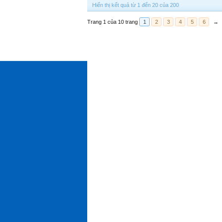
Hiển thị kết quả từ 1 đến 20 của 200
Trang 1 của 10 trang
1
2
3
4
5
6
→