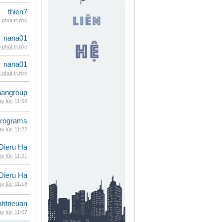
thien7
 phút trước
nana01
 phút trước
nana01
 phút trước
nangroup
y lúc 11:56
rograms
y lúc 11:22
Dieru Ha
y lúc 11:21
Dieru Ha
y lúc 11:18
inhtrieuan
y lúc 11:07