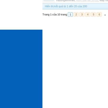
vattunganhnhiet
,
Hôm nay lúc 20:12
,
Máy mó
Hiển thị kết quả từ 1 đến 20 của 200
Trang 1 của 10 trang
1
2
3
4
5
6
→