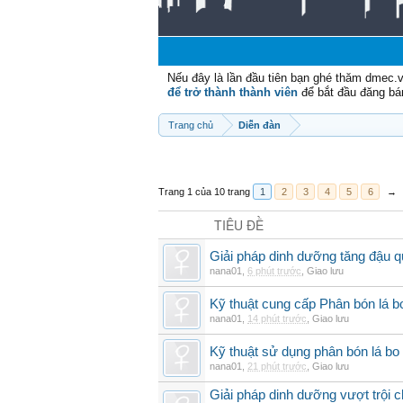
Nếu đây là lần đầu tiên bạn ghé thăm dmec.
để trở thành thành viên
để bắt đầu đăng bá
Trang chủ
Diễn đàn
Trang 1 của 10 trang
1
2
3
4
5
6
→
TIÊU ĐỀ
Giải pháp dinh dưỡng tăng đậu q
nana01
,
6 phút trước
,
Giao lưu
Kỹ thuật cung cấp Phân bón lá 
nana01
,
14 phút trước
,
Giao lưu
Kỹ thuật sử dụng phân bón lá bo 
nana01
,
21 phút trước
,
Giao lưu
Giải pháp dinh dưỡng vượt trội 