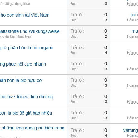
ác đồ gia dụng khác
Đọc:
3
Hôm na
Trả lời:
0
bao
ho con sinh tại Việt Nam
Đọc:
3
Hôm na
Trả lời:
0
ma
nhaltsstoffe und Wirkungsweise
ng dự kiến thực hiện
Đọc:
2
Hôm na
Trả lời:
0
g từ phân bón lá bio organic
Đọc:
4
Hôm na
Trả lời:
0
rồng phục hồi cực nhanh
Đọc:
3
Hôm na
Trả lời:
0
ân bón lá bio hữu cơ
Đọc:
3
Hôm na
Trả lời:
0
io bizz tối ưu dinh dưỡng
Đọc:
3
Hôm na
Trả lời:
0
ón lá bio 36 giá bao nhiêu
Đọc:
3
Hôm na
à những ứng dụng phổ biến trong
Trả lời:
0
vattun
Đọc:
4
Hôm na