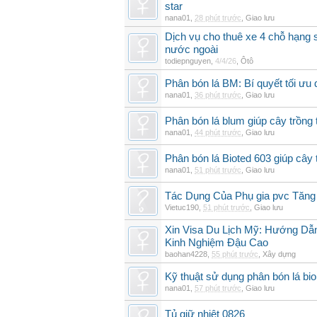
star
nana01
,
28 phút trước
,
Giao lưu
Dịch vụ cho thuê xe 4 chỗ hạng
nước ngoài
todiepnguyen
,
4/4/26
,
Ôtô
Phân bón lá BM: Bí quyết tối ưu
nana01
,
36 phút trước
,
Giao lưu
Phân bón lá blum giúp cây trồn
nana01
,
44 phút trước
,
Giao lưu
Phân bón lá Bioted 603 giúp cây 
nana01
,
51 phút trước
,
Giao lưu
Tác Dụng Của Phụ gia pvc Tăn
Vietuc190
,
51 phút trước
,
Giao lưu
Xin Visa Du Lịch Mỹ: Hướng Dẫn
Kinh Nghiệm Đậu Cao
baohan4228
,
55 phút trước
,
Xây dựng
Kỹ thuật sử dụng phân bón lá bi
nana01
,
57 phút trước
,
Giao lưu
Tủ giữ nhiệt 0826