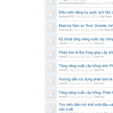
dienmaythanglong229
,
Hôm nay lúc 20:55
,
C
Điều kiện đăng ký quốc tịch Mỹ c
baohan4228
,
Hôm nay lúc 20:54
,
Xây dựng
Matcha Slim im Test: Vorteile, I
matchaslim
,
Hôm nay lúc 20:50
,
Các hoạt độ
Kỹ thuật tăng năng suất cây trồn
nana01
,
Hôm nay lúc 20:44
,
Giao lưu
Phân bón lá Bio King giúp cây t
nana01
,
Hôm nay lúc 20:37
,
Giao lưu
Tăng năng suất cây trồng nhờ Ph
nana01
,
Hôm nay lúc 20:29
,
Giao lưu
Hướng dẫn sử dụng phân bón lá b
nana01
,
Hôm nay lúc 20:22
,
Giao lưu
Tăng năng suất cây trồng: Phân b
nana01
,
Hôm nay lúc 20:15
,
Giao lưu
Tìm hiểu điện trở khô một đầu v
sản xuất