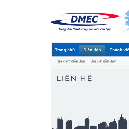
Trang chủ
Diễn đàn
Thành vi
Tìm kiếm diễn đàn
Bài viết gần đây