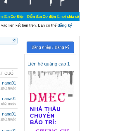
- Diễn đàn Cơ điện là nơi chia sẽ kiến thức kinh nghiệm trong lãnh vực cơ điện
vào liên kết bên trên. Bạn có thể
đăng ký
Đăng nhập / Đăng ký
Liên hệ quảng cáo 1
ẾT CUỐI
nana01
 phút trước
nana01
 phút trước
nana01
 phút trước
nana01