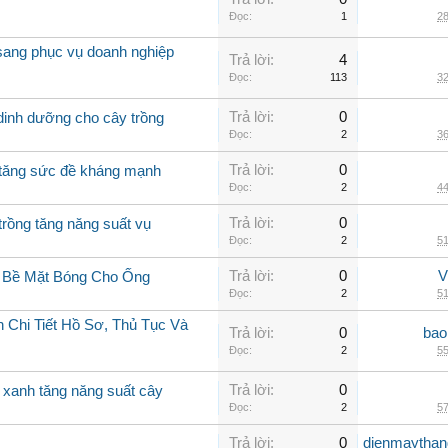
Đọc:
1
28
 sang phục vụ doanh nghiệp
Trả lời:
4
Đọc:
113
32
Trả lời:
0
 dinh dưỡng cho cây trồng
Đọc:
2
36
Trả lời:
0
g tăng sức đề kháng mạnh
Đọc:
2
44
Trả lời:
0
trồng tăng năng suất vụ
Đọc:
2
51
Trả lời:
0
V
g Bề Mặt Bóng Cho Ống
Đọc:
2
51
 Chi Tiết Hồ Sơ, Thủ Tục Và
Trả lời:
0
bao
Đọc:
2
55
Trả lời:
0
o xanh tăng năng suất cây
Đọc:
2
57
Trả lời:
0
dienmaythan