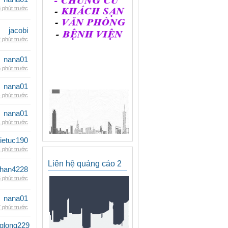
 phút trước
jacobi
 phút trước
nana01
 phút trước
nana01
 phút trước
nana01
 phút trước
ietuc190
 phút trước
Liên hệ quảng cáo 2
han4228
 phút trước
nana01
 phút trước
glong229