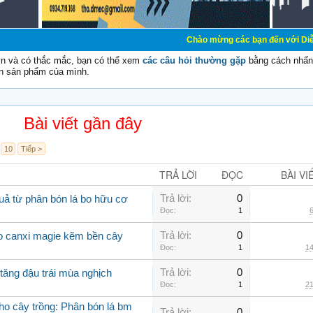
Chào mừng các bạn đến với Diễn đàn Cơ Điện 
vn và có thắc mắc, bạn có thể xem
các câu hỏi thường gặp
bằng cách nhấn 
n sản phẩm của mình.
Bài viết gần đây
10
Tiếp >
TRẢ LỜI
ĐỌC
BÀI VI
Trả lời:
0
uả từ phân bón lá bo hữu cơ
Đọc:
1
6
Trả lời:
0
bo canxi magie kẽm bền cây
Đọc:
1
14
Trả lời:
0
tăng đậu trái mùa nghịch
Đọc:
1
21
cho cây trồng: Phân bón lá bm
Trả lời:
0