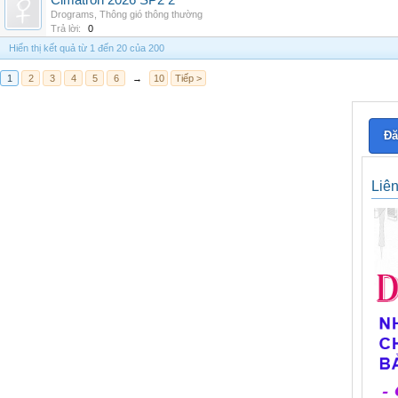
Cimatron 2026 SP2 2
Drograms
,
Thông gió thông thường
Trả lời:
0
Hiển thị kết quả từ 1 đến 20 của 200
1
2
3
4
5
6
→
10
Tiếp >
Đă
Liê