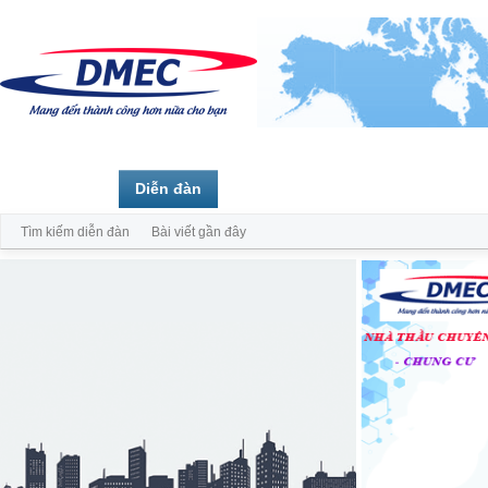
Trang chủ
Diễn đàn
Thành viên
Tìm kiếm diễn đàn
Bài viết gần đây