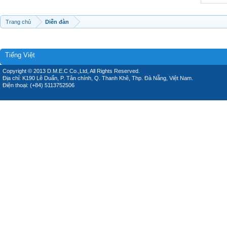
Trang chủ
Diễn đàn
Tiếng Việt
Copyright © 2013 D.M.E.C Co.,Ltd, All Rights Reserved.
Địa chỉ: K190 Lê Duẩn, P. Tân chính, Q. Thanh Khê, Thp. Đà Nẵng, Việt Nam.
Điện thoại: (+84) 5113752506