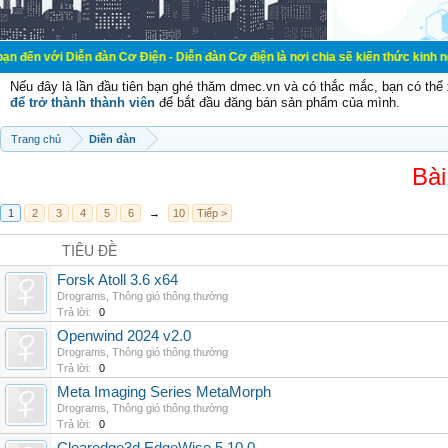
ễn đàn Cơ Điện - Diễn đàn Cơ điện là nơi chia sẽ kiến thức kinh nghiệm trong 
Nếu đây là lần đầu tiên bạn ghé thăm dmec.vn và có thắc mắc, bạn có th
để trở thành thành viên
để bắt đầu đăng bán sản phẩm của mình.
Trang chủ
Diễn đàn
Bài
1
2
3
4
5
6
→
10
Tiếp >
TIÊU ĐỀ
Forsk Atoll 3.6 x64
Drograms
,
Thông gió thông thường
Trả lời:
0
Openwind 2024 v2.0
Drograms
,
Thông gió thông thường
Trả lời:
0
Meta Imaging Series MetaMorph
Drograms
,
Thông gió thông thường
Trả lời:
0