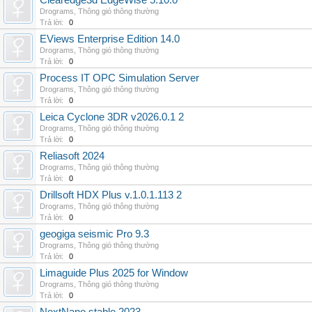
Clearedge3d EdgeWise 5.10.0
Drograms
,
Thông gió thông thường
Trả lời:
0
EViews Enterprise Edition 14.0
Drograms
,
Thông gió thông thường
Trả lời:
0
Process IT OPC Simulation Server
Drograms
,
Thông gió thông thường
Trả lời:
0
Leica Cyclone 3DR v2026.0.1 2
Drograms
,
Thông gió thông thường
Trả lời:
0
Reliasoft 2024
Drograms
,
Thông gió thông thường
Trả lời:
0
Drillsoft HDX Plus v.1.0.1.113 2
Drograms
,
Thông gió thông thường
Trả lời:
0
geogiga seismic Pro 9.3
Drograms
,
Thông gió thông thường
Trả lời:
0
Limaguide Plus 2025 for Window
Drograms
,
Thông gió thông thường
Trả lời:
0