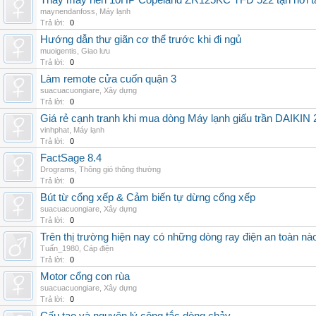
Thay máy nén 10HP Copeland ZR125KC TFD 522 tận nơi tại 
maynendanfoss
,
Máy lạnh
Trả lời:
0
Hướng dẫn thư giãn cơ thể trước khi đi ngủ
muoigentis
,
Giao lưu
Trả lời:
0
Làm remote cửa cuốn quận 3
suacuacuongiare
,
Xây dựng
Trả lời:
0
Giá rẻ cạnh tranh khi mua dòng Máy lạnh giấu trần DAIKIN
vinhphat
,
Máy lạnh
Trả lời:
0
FactSage 8.4
Drograms
,
Thông gió thông thường
Trả lời:
0
Bút từ cổng xếp & Cảm biến tự dừng cổng xếp
suacuacuongiare
,
Xây dựng
Trả lời:
0
Trên thị trường hiện nay có những dòng ray điện an toàn nà
Tuấn_1980
,
Cáp điện
Trả lời:
0
Motor cổng con rùa
suacuacuongiare
,
Xây dựng
Trả lời:
0