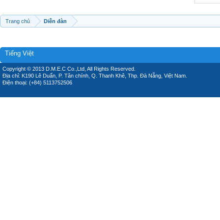
Trang chủ
Diễn đàn
Tiếng Việt
Copyright © 2013 D.M.E.C Co.,Ltd, All Rights Reserved.
Địa chỉ: K190 Lê Duẩn, P. Tân chính, Q. Thanh Khê, Thp. Đà Nẵng, Việt Nam.
Điện thoại: (+84) 5113752506