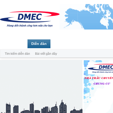
Trang chủ
Diễn đàn
Thành viên
Tìm kiếm diễn đàn
Bài viết gần đây