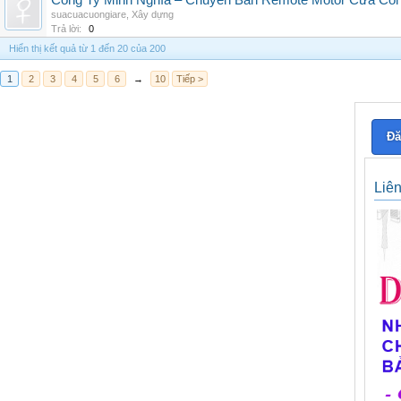
Công Ty Minh Nghĩa – Chuyên Bán Remote Motor Cửa Cổn
suacuacuongiare
,
Xây dựng
Trả lời:
0
Hiển thị kết quả từ 1 đến 20 của 200
1
2
3
4
5
6
→
10
Tiếp >
Đă
Liê