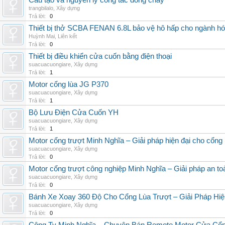
Cấu tạo và nguyên lý công tắc dòng chảy
trangbilalo
,
Xây dựng
Trả lời:
0
Thiết bị thở SCBA FENAN 6.8L bảo vệ hô hấp cho ngành hó
Huỳnh Mai
,
Liên kết
Trả lời:
0
Thiết bị điều khiển cửa cuốn bằng điện thoại
suacuacuongiare
,
Xây dựng
Trả lời:
1
Motor cổng lùa JG P370
suacuacuongiare
,
Xây dựng
Trả lời:
1
Bộ Lưu Điện Cửa Cuốn YH
suacuacuongiare
,
Xây dựng
Trả lời:
1
Motor cổng trượt Minh Nghĩa – Giải pháp hiện đại cho cổng l
suacuacuongiare
,
Xây dựng
Trả lời:
0
Motor cổng trượt công nghiệp Minh Nghĩa – Giải pháp an to
suacuacuongiare
,
Xây dựng
Trả lời:
0
Bánh Xe Xoay 360 Độ Cho Cổng Lùa Trượt – Giải Pháp Hiệ
suacuacuongiare
,
Xây dựng
Trả lời:
0