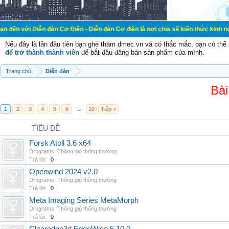
n đàn Cơ Điện - Diễn đàn Cơ điện là nơi chia sẽ kiến thức kinh nghiệm trong l
Nếu đây là lần đầu tiên bạn ghé thăm dmec.vn và có thắc mắc, bạn có th
để trở thành thành viên
để bắt đầu đăng bán sản phẩm của mình.
Trang chủ
Diễn đàn
Bài
1
2
3
4
5
6
→
10
Tiếp >
TIÊU ĐỀ
Forsk Atoll 3.6 x64
Drograms
,
Thông gió thông thường
Trả lời:
0
Openwind 2024 v2.0
Drograms
,
Thông gió thông thường
Trả lời:
0
Meta Imaging Series MetaMorph
Drograms
,
Thông gió thông thường
Trả lời:
0