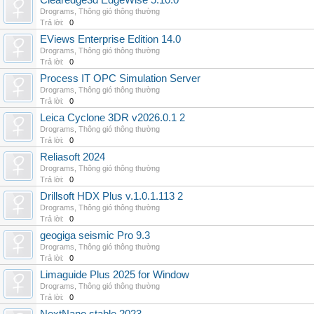
Clearedge3d EdgeWise 5.10.0
Drograms
,
Thông gió thông thường
Trả lời:
0
EViews Enterprise Edition 14.0
Drograms
,
Thông gió thông thường
Trả lời:
0
Process IT OPC Simulation Server
Drograms
,
Thông gió thông thường
Trả lời:
0
Leica Cyclone 3DR v2026.0.1 2
Drograms
,
Thông gió thông thường
Trả lời:
0
Reliasoft 2024
Drograms
,
Thông gió thông thường
Trả lời:
0
Drillsoft HDX Plus v.1.0.1.113 2
Drograms
,
Thông gió thông thường
Trả lời:
0
geogiga seismic Pro 9.3
Drograms
,
Thông gió thông thường
Trả lời:
0
Limaguide Plus 2025 for Window
Drograms
,
Thông gió thông thường
Trả lời:
0