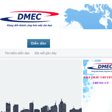
Trang chủ
Diễn đàn
Thành viên
Tìm kiếm diễn đàn
Bài viết gần đây