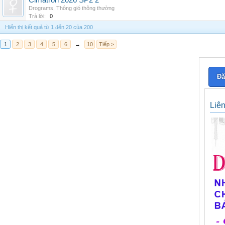
Cimatron 2026 SP2 2
Drograms
,
Thông gió thông thường
Trả lời:
0
Hiển thị kết quả từ 1 đến 20 của 200
1
2
3
4
5
6
→
10
Tiếp >
Đă
Liê