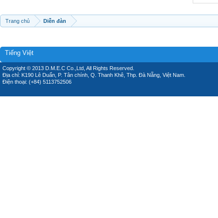
Trang chủ
Diễn đàn
Tiếng Việt
Copyright © 2013 D.M.E.C Co.,Ltd, All Rights Reserved.
Địa chỉ: K190 Lê Duẩn, P. Tân chính, Q. Thanh Khê, Thp. Đà Nẵng, Việt Nam.
Điện thoại: (+84) 5113752506