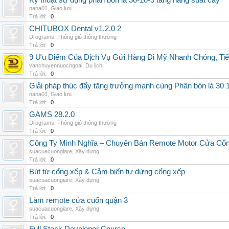
Kỹ thuật sử dụng phân bón lá 30-10-5 tăng năng suất cây
nana01
,
Giao lưu
Trả lời:
0
CHITUBOX Dental v1.2.0 2
Drograms
,
Thông gió thông thường
Trả lời:
0
9 Ưu Điểm Của Dịch Vụ Gửi Hàng Đi Mỹ Nhanh Chóng, Tiế
vanchuyennuocngoai
,
Du lịch
Trả lời:
0
Giải pháp thúc đẩy tăng trưởng mạnh cùng Phân bón lá 30 1
nana01
,
Giao lưu
Trả lời:
0
GAMS 28.2.0
Drograms
,
Thông gió thông thường
Trả lời:
0
Công Ty Minh Nghĩa – Chuyên Bán Remote Motor Cửa Cổn
suacuacuongiare
,
Xây dựng
Trả lời:
0
Bút từ cổng xếp & Cảm biến tự dừng cổng xếp
suacuacuongiare
,
Xây dựng
Trả lời:
0
Làm remote cửa cuốn quận 3
suacuacuongiare
,
Xây dựng
Trả lời:
0