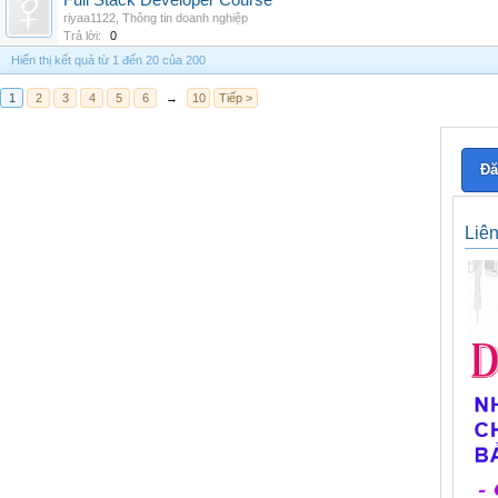
Full Stack Developer Course
riyaa1122
,
Thông tin doanh nghiệp
Trả lời:
0
Hiển thị kết quả từ 1 đến 20 của 200
1
2
3
4
5
6
→
10
Tiếp >
Đă
Liê