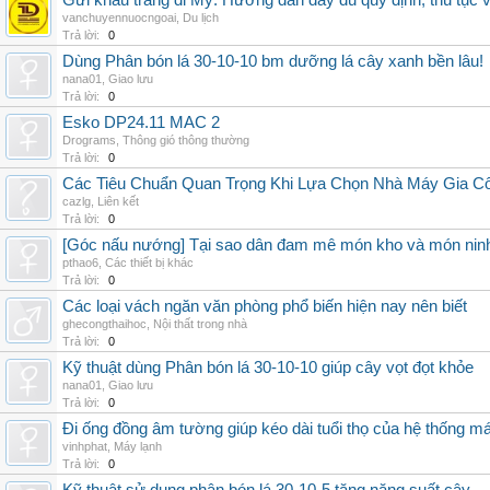
Gửi khẩu trang đi Mỹ: Hướng dẫn đầy đủ quy định, thủ tục 
vanchuyennuocngoai
,
Du lịch
Trả lời:
0
Dùng Phân bón lá 30-10-10 bm dưỡng lá cây xanh bền lâu!
nana01
,
Giao lưu
Trả lời:
0
Esko DP24.11 MAC 2
Drograms
,
Thông gió thông thường
Trả lời:
0
Các Tiêu Chuẩn Quan Trọng Khi Lựa Chọn Nhà Máy Gia 
cazlg
,
Liên kết
Trả lời:
0
[Góc nấu nướng] Tại sao dân đam mê món kho và món ninh
pthao6
,
Các thiết bị khác
Trả lời:
0
Các loại vách ngăn văn phòng phổ biến hiện nay nên biết
ghecongthaihoc
,
Nội thất trong nhà
Trả lời:
0
Kỹ thuật dùng Phân bón lá 30-10-10 giúp cây vọt đọt khỏe
nana01
,
Giao lưu
Trả lời:
0
Đi ống đồng âm tường giúp kéo dài tuổi thọ của hệ thống m
vinhphat
,
Máy lạnh
Trả lời:
0