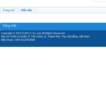
Trang chủ
Diễn đàn
Tiếng Việt
Copyright © 2013 D.M.E.C Co.,Ltd, All Rights Reserved.
Địa chỉ: K190 Lê Duẩn, P. Tân chính, Q. Thanh Khê, Thp. Đà Nẵng, Việt Nam.
Điện thoại: (+84) 5113752506