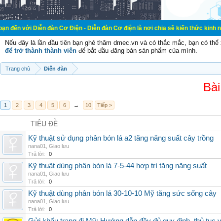
ễn đàn Cơ Điện - Diễn đàn Cơ điện là nơi chia sẽ kiến thức kinh nghiệm trong 
Nếu đây là lần đầu tiên bạn ghé thăm dmec.vn và có thắc mắc, bạn có th
để trở thành thành viên
để bắt đầu đăng bán sản phẩm của mình.
Trang chủ
Diễn đàn
Bài
1
2
3
4
5
6
→
10
Tiếp >
TIÊU ĐỀ
Kỹ thuật sử dụng phân bón lá a2 tăng năng suất cây trồng
nana01
,
Giao lưu
Trả lời:
0
Kỹ thuật dùng phân bón lá 7-5-44 hợp trí tăng năng suất
nana01
,
Giao lưu
Trả lời:
0
Kỹ thuật dùng phân bón lá 30-10-10 Mỹ tăng sức sống cây
nana01
,
Giao lưu
Trả lời:
0