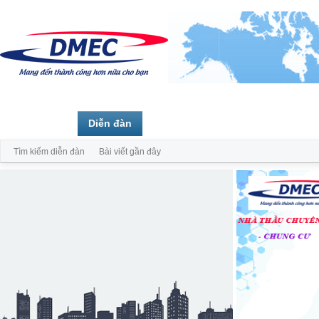
Trang chủ
Diễn đàn
Thành viên
Tìm kiếm diễn đàn
Bài viết gần đây