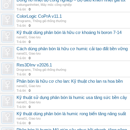
Đồng hồ nhiệt độ công nghiệp – Bộ điều khiển nhiệt giá tốt
vattunganhnhiet
,
Máy móc công nghiệp
Trả lời:
0
ColorLogic CoPrA v11.1
Drograms
,
Thông gió thông thường
Trả lời:
0
Kỹ thuật dùng phân bón lá hữu cơ khoáng hi boron 7-14
nana01
,
Giao lưu
Trả lời:
0
Cách dùng phân bón lá hữu cơ humic cải tạo đất bền vững
nana01
,
Giao lưu
Trả lời:
0
Res3DInv v2026.1
Drograms
,
Thông gió thông thường
Trả lời:
0
Phân bón lá hữu cơ cho lan: Kỹ thuật cho lan ra hoa bền
nana01
,
Giao lưu
Trả lời:
0
Kỹ thuật sử dụng phân bón lá humic usa tăng sức bền cây
nana01
,
Giao lưu
Trả lời:
0
Kỹ thuật dùng phân bón lá humic rong biển tăng năng suất
nana01
,
Giao lưu
Trả lời:
0