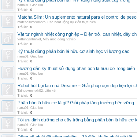
Kỹ thuật dùng phân bón lá HVP tăng năng suất cây trồng
nana01
,
Giao lưu
Trả lời:
0
Matcha Slim: Un suplemento natural para el control de peso
matchaslimcompra
,
Các hoạt động dự kiến thực hiện
Trả lời:
0
Vật tư ngành nhiệt công nghiệp – Điện trở, can nhiệt, dây ch
vattunganhnhiet
,
Máy móc công nghiệp
Trả lời:
0
Kỹ thuật dùng phân bón lá hữu cơ sinh học vi lượng cao
nana01
,
Giao lưu
Trả lời:
0
Hướng dẫn kỹ thuật sử dụng phân bón lá hữu cơ rong biển
nana01
,
Giao lưu
Trả lời:
0
Robot hút bụi lau nhà Dreame – Giải pháp dọn dẹp tiện lợi ch
Tainguyenmxh02
,
Liên kết
Trả lời:
0
Phân bón lá hữu cơ là gì? Giải pháp tăng trưởng bền vững
nana01
,
Giao lưu
Trả lời:
0
Tối ưu dinh dưỡng cho cây trồng bằng phân bón lá hữu cơ
nana01
,
Giao lưu
Trả lời:
0