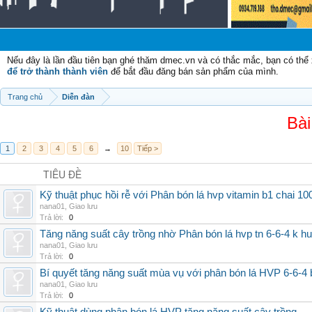
Nếu đây là lần đầu tiên bạn ghé thăm dmec.vn và có thắc mắc, bạn có th
để trở thành thành viên
để bắt đầu đăng bán sản phẩm của mình.
Trang chủ
Diễn đàn
Bài
1
2
3
4
5
6
→
10
Tiếp >
TIÊU ĐỀ
Kỹ thuật phục hồi rễ với Phân bón lá hvp vitamin b1 chai 10
nana01
,
Giao lưu
Trả lời:
0
Tăng năng suất cây trồng nhờ Phân bón lá hvp tn 6-6-4 k h
nana01
,
Giao lưu
Trả lời:
0
Bí quyết tăng năng suất mùa vụ với phân bón lá HVP 6-6-4 
nana01
,
Giao lưu
Trả lời:
0