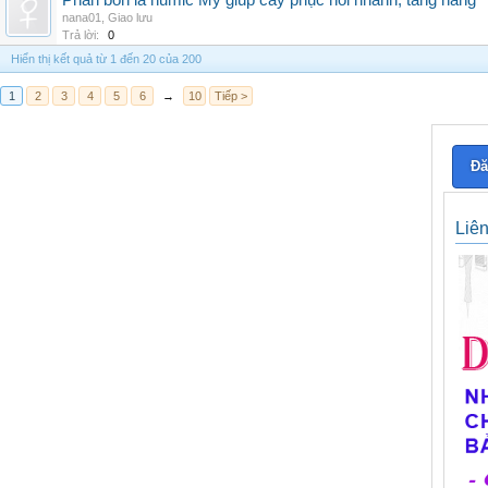
Phân bón lá humic Mỹ giúp cây phục hồi nhanh, tăng năng
nana01
,
Giao lưu
Trả lời:
0
Hiển thị kết quả từ 1 đến 20 của 200
1
2
3
4
5
6
→
10
Tiếp >
Đă
Liê