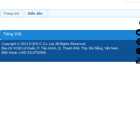
Trang chủ
Diễn đàn
Tiếng Việt
Copyright © 2013 D.M.E.C Co.,Ltd, All Rights Reserved.
Địa chỉ: K190 Lê Duẩn, P. Tân chính, Q. Thanh Khê, Thp. Đà Nẵng, Việt Nam.
Điện thoại: (+84) 5113752506