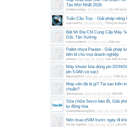
Tàu Mới Nhất 2026
phelieusonbau
,
49 phút trước
,
Các thể loại 
Tuấn Cầu Trục - Giải pháp nâng 
tuancautruc
,
56 phút trước
,
Thông tin doanh
Bật Mí Địa Chỉ Cung Cấp Máy 
Gốc Tận Xưởng
maysaydqtech
,
57 phút trước
,
Giao lưu
Pallet nhựa Paulan - Giải pháp 
bền bỉ cho mọi doanh nghiệp
tahawa
,
Hôm nay lúc 14:06
,
Các thiết bị khá
Máy khoan búa dùng pin DON
pin 5.0Ah và sạc)
Bigshop2014
,
Hôm nay lúc 14:05
,
Thiết bị c
Map vân đá là gì? Tại sao kiến t
chuẩn?
daivietgroup
,
Hôm nay lúc 14:03
,
Nội thất
Sửa chữa Servo báo lỗi, Giải ph
tự động hóa
suathietbitudong3011
,
Hôm nay lúc 13:57
,
Th
Nên mua eSIM trước ngày đi kho
Hà My Nghiêm
,
Hôm nay lúc 13:40
,
Liên kết