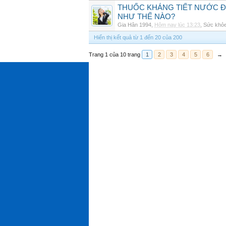
THUỐC KHÁNG TIẾT NƯỚC ĐIỆ
NHƯ THẾ NÀO?
Gia Hân 1994
,
Hôm nay lúc 13:23
,
Sức khỏ
Hiển thị kết quả từ 1 đến 20 của 200
Trang 1 của 10 trang
1
2
3
4
5
6
→