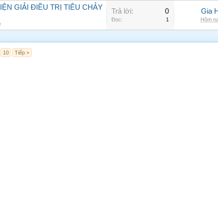
N GIẢI ĐIỀU TRỊ TIÊU CHẢY
Trả lời:
0
Gia 
Đọc:
1
Hôm na
e
10
Tiếp >