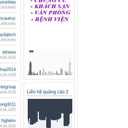
eusonbau
 phút trước
ncautruc
 phút trước
ydqtech
 phút trước
tahawa
y lúc 14:06
shop2014
y lúc 14:05
vietgroup
Liên hệ quảng cáo 2
y lúc 14:03
udong3011
y lúc 13:57
 Nghiêm
y lúc 13:40