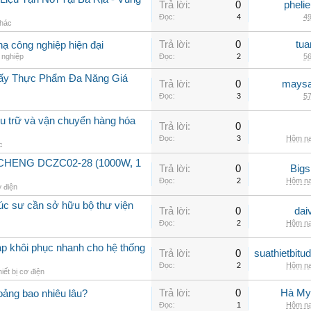
Trả lời:
0
pheli
Đọc:
4
49
khác
Trả lời:
0
tua
hạ công nghiệp hiện đại
 nghiệp
Đọc:
2
56
Sấy Thực Phẩm Đa Năng Giá
Trả lời:
0
maysa
Đọc:
3
57
lưu trữ và vận chuyển hàng hóa
Trả lời:
0
Đọc:
3
Hôm na
c
GCHENG DCZC02-28 (1000W, 1
Trả lời:
0
Big
Đọc:
2
Hôm na
ơ điện
rúc sư cần sở hữu bộ thư viện
Trả lời:
0
dai
Đọc:
2
Hôm na
áp khôi phục nhanh cho hệ thống
Trả lời:
0
suathietbit
Đọc:
2
Hôm na
iết bị cơ điện
Trả lời:
0
Hà My
ảng bao nhiêu lâu?
Đọc:
1
Hôm na