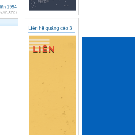
Hân 1994
y lúc 13:23
Liên hệ quảng cáo 3