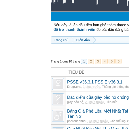
Nếu đây là lần đầu tiên bạn ghé thăm dmec.
để trở thành thành viên
để bắt đầu đăng bá
Trang chủ
Diễn đàn
Trang 1 của 10 trang
1
2
3
4
5
6
→
TIÊU ĐỀ
PSSE v36.3.1 PSS E v36.3.1
Drograms
,
1 phút trước
,
Thông gió thông t
Đặc điểm của giày bảo hộ chốn
giày bảo hộ
,
26 phút trước
,
Liên kết
Bảng Giá Phế Liệu Mới Nhất Tạ
Tận Nơi
phelieusonbau
,
44 phút trước
,
Các thể loại 
Cập Nhật Báo Giá Thu Mua Phế L