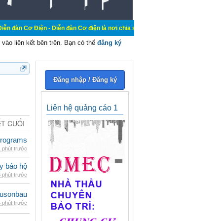
n - Diễn đàn Cơ điện là nơi chia sẽ kiến thức kinh nghiệm trong lãnh vực cơ đi
vào liên kết bên trên. Bạn có thể
đăng ký
Đăng nhập / Đăng ký
Liên hệ quảng cáo 1
ẾT CUỐI
rograms
 phút trước
ày bảo hộ
 phút trước
eusonbau
 phút trước