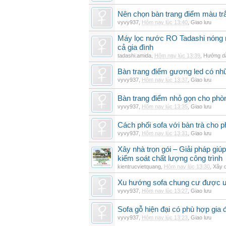
Nên chọn bàn trang điểm màu t
vyvy937
,
Hôm nay lúc 13:40
,
Giao lưu
Máy lọc nước RO Tadashi nóng 
cả gia đình
tadashi.amida
,
Hôm nay lúc 13:39
,
Hướng dẫ
Bàn trang điểm gương led có nh
vyvy937
,
Hôm nay lúc 13:37
,
Giao lưu
Bàn trang điểm nhỏ gọn cho ph
vyvy937
,
Hôm nay lúc 13:35
,
Giao lưu
Cách phối sofa với bàn trà cho 
vyvy937
,
Hôm nay lúc 13:31
,
Giao lưu
Xây nhà trọn gói – Giải pháp giúp
kiểm soát chất lượng công trình
kientrucvietquang
,
Hôm nay lúc 13:30
,
Xây 
Xu hướng sofa chung cư được 
vyvy937
,
Hôm nay lúc 13:27
,
Giao lưu
Sofa gỗ hiện đại có phù hợp gia 
vyvy937
,
Hôm nay lúc 13:23
,
Giao lưu