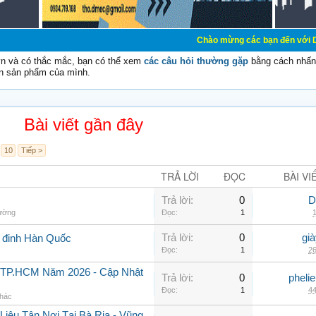
Chào mừng các bạn đến với Diễn đàn Cơ Điệ
vn và có thắc mắc, bạn có thể xem
các câu hỏi thường gặp
bằng cách nhấn 
n sản phẩm của mình.
Bài viết gần đây
10
Tiếp >
TRẢ LỜI
ĐỌC
BÀI VI
Trả lời:
0
D
hường
Đọc:
1
1
Trả lời:
0
gi
g đinh Hàn Quốc
Đọc:
1
26
i TP.HCM Năm 2026 - Cập Nhật
Trả lời:
0
pheli
Đọc:
1
44
khác
iệu Tận Nơi Tại Bà Rịa - Vũng