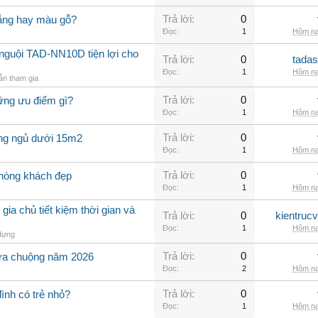
Trả lời:
0
rắng hay màu gỗ?
Đọc:
1
Hôm na
nguội TAD-NN10D tiện lợi cho
Trả lời:
0
tadas
Đọc:
1
Hôm na
n tham gia
Trả lời:
0
ững ưu điểm gì?
Đọc:
1
Hôm na
Trả lời:
0
òng ngủ dưới 15m2
Đọc:
1
Hôm na
Trả lời:
0
phòng khách đẹp
Đọc:
1
Hôm na
 gia chủ tiết kiệm thời gian và
Trả lời:
0
kientruc
Đọc:
1
Hôm na
dựng
Trả lời:
0
ưa chuộng năm 2026
Đọc:
2
Hôm na
Trả lời:
0
đình có trẻ nhỏ?
Đọc:
1
Hôm na