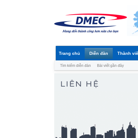
Trang chủ
Diễn đàn
Thành vi
Tìm kiếm diễn đàn
Bài viết gần đây