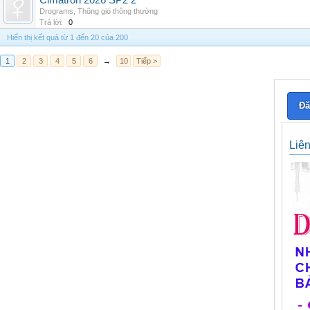
Cimatron 2026 SP2 2
Drograms
,
Thông gió thông thường
Trả lời:
0
Hiển thị kết quả từ 1 đến 20 của 200
1
2
3
4
5
6
→
10
Tiếp >
Đă
Liê