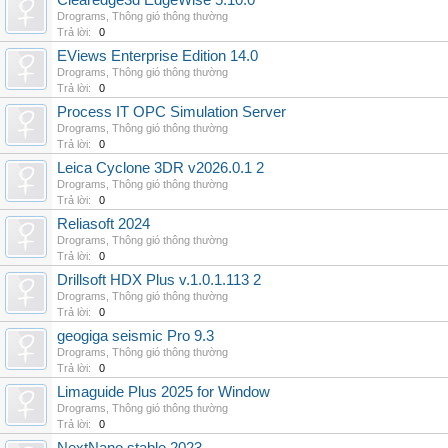
Clearedge3d EdgeWise 5.10.0
Drograms
,
Thông gió thông thường
Trả lời:
0
EViews Enterprise Edition 14.0
Drograms
,
Thông gió thông thường
Trả lời:
0
Process IT OPC Simulation Server
Drograms
,
Thông gió thông thường
Trả lời:
0
Leica Cyclone 3DR v2026.0.1 2
Drograms
,
Thông gió thông thường
Trả lời:
0
Reliasoft 2024
Drograms
,
Thông gió thông thường
Trả lời:
0
Drillsoft HDX Plus v.1.0.1.113 2
Drograms
,
Thông gió thông thường
Trả lời:
0
geogiga seismic Pro 9.3
Drograms
,
Thông gió thông thường
Trả lời:
0
Limaguide Plus 2025 for Window
Drograms
,
Thông gió thông thường
Trả lời:
0