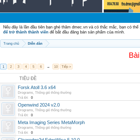
Chà
Nếu đây là lần đầu tiên bạn ghé thăm dmec.vn và có thắc mắc, bạn có th
để trở thành thành viên
để bắt đầu đăng bán sản phẩm của mình.
Trang chủ
Diễn đàn
Bài
1
2
3
4
5
6
→
10
Tiếp >
TIÊU ĐỀ
Forsk Atoll 3.6 x64
Drograms
,
Thông gió thông thường
Trả lời:
0
Openwind 2024 v2.0
Drograms
,
Thông gió thông thường
Trả lời:
0
Meta Imaging Series MetaMorph
Drograms
,
Thông gió thông thường
Trả lời:
0