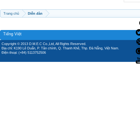
Trang chủ
Diễn đàn
Tiếng Việt
Copyright © 2013 D.M.E.C Co.,Ltd, All Rights Reserved.
Địa chỉ: K190 Lê Duẩn, P. Tân chính, Q. Thanh Khê, Thp. Đà Nẵng, Việt Nam.
Điện thoại: (+84) 5113752506