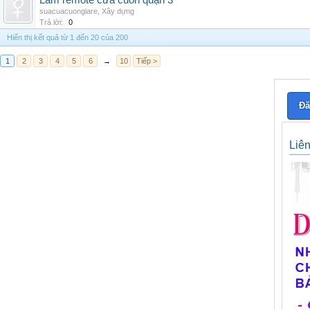
Làm remote cửa cuốn quận 3
suacuacuongiare
,
Xây dựng
Trả lời:
0
Hiển thị kết quả từ 1 đến 20 của 200
1
2
3
4
5
6
→
10
Tiếp >
Đă
Liê