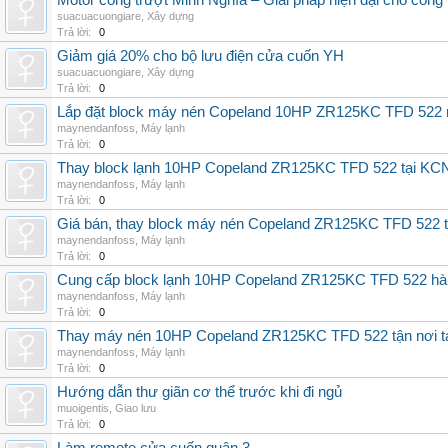
Motor cổng trượt Minh Nghĩa – Giải pháp hiện đại cho cổng l
suacuacuongiare
,
Xây dựng
Trả lời:
0
Giảm giá 20% cho bộ lưu điện cửa cuốn YH
suacuacuongiare
,
Xây dựng
Trả lời:
0
Lắp đặt block máy nén Copeland 10HP ZR125KC TFD 522 mớ
maynendanfoss
,
Máy lạnh
Trả lời:
0
Thay block lạnh 10HP Copeland ZR125KC TFD 522 tại KCN 
maynendanfoss
,
Máy lạnh
Trả lời:
0
Giá bán, thay block máy nén Copeland ZR125KC TFD 522 tậ
maynendanfoss
,
Máy lạnh
Trả lời:
0
Cung cấp block lạnh 10HP Copeland ZR125KC TFD 522 hàng 
maynendanfoss
,
Máy lạnh
Trả lời:
0
Thay máy nén 10HP Copeland ZR125KC TFD 522 tận nơi tại 
maynendanfoss
,
Máy lạnh
Trả lời:
0
Hướng dẫn thư giãn cơ thể trước khi đi ngủ
muoigentis
,
Giao lưu
Trả lời:
0