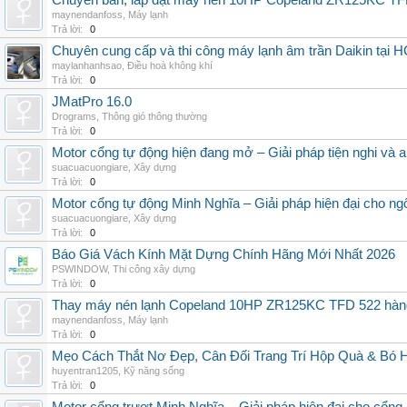
Chuyên bán, lắp đặt máy nén 10HP Copeland ZR125KC TFD 
maynendanfoss
,
Máy lạnh
Trả lời:
0
Chuyên cung cấp và thi công máy lạnh âm trần Daikin tại 
maylanhanhsao
,
Điều hoà không khí
Trả lời:
0
JMatPro 16.0
Drograms
,
Thông gió thông thường
Trả lời:
0
Motor cổng tự động hiện đang mở – Giải pháp tiện nghi và a
suacuacuongiare
,
Xây dựng
Trả lời:
0
Motor cổng tự động Minh Nghĩa – Giải pháp hiện đại cho ng
suacuacuongiare
,
Xây dựng
Trả lời:
0
Báo Giá Vách Kính Mặt Dựng Chính Hãng Mới Nhất 2026
PSWINDOW
,
Thi công xây dựng
Trả lời:
0
Thay máy nén lạnh Copeland 10HP ZR125KC TFD 522 hàng Ch
maynendanfoss
,
Máy lạnh
Trả lời:
0
Mẹo Cách Thắt Nơ Đẹp, Cân Đối Trang Trí Hộp Quà & Bó
huyentran1205
,
Kỹ năng sống
Trả lời:
0