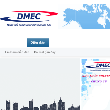
Trang chủ
Diễn đàn
Thành viên
Tìm kiếm diễn đàn
Bài viết gần đây