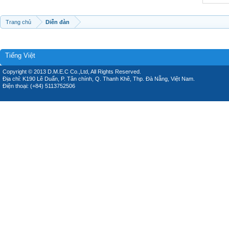
Trang chủ
Diễn đàn
Tiếng Việt
Copyright © 2013 D.M.E.C Co.,Ltd, All Rights Reserved.
Địa chỉ: K190 Lê Duẩn, P. Tân chính, Q. Thanh Khê, Thp. Đà Nẵng, Việt Nam.
Điện thoại: (+84) 5113752506