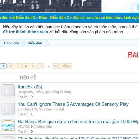
đàn Cơ Điện - Diễn đàn Cơ điện là nơi chia sẽ kiến thức kinh nghiệm trong lãn
Nếu đây là lần đầu tiên bạn ghé thăm dmec.vn và có thắc mắc, bạn có th
để trở thành thành viên
để bắt đầu đăng bán sản phẩm của mình.
Trang chủ
Diễn đàn
Bài
1
2
3
4
5
6
→
10
Tiếp >
TIÊU ĐỀ
franc5k (23)
Drograms
,
Thông gió thông thường
Trả lời:
0
You Can’t Ignore These 5 Advantages Of Sensory Play
anhchi12172
,
Mua bán nhà đất
Trả lời:
1
Đà Nẵng: Bàn giao dự án điện mặt trời áp mái gần 1000kW
VINAGI
,
Hệ thống điện
Trả lời:
0