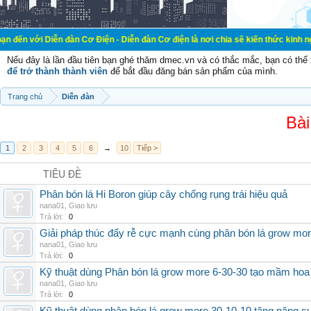
ễn đàn Cơ Điện - Diễn đàn Cơ điện là nơi chia sẽ kiến thức kinh nghiệm trong l
Nếu đây là lần đầu tiên bạn ghé thăm dmec.vn và có thắc mắc, bạn có th
để trở thành thành viên
để bắt đầu đăng bán sản phẩm của mình.
Trang chủ
Diễn đàn
Bài
1
2
3
4
5
6
→
10
Tiếp >
TIÊU ĐỀ
Phân bón lá Hi Boron giúp cây chống rụng trái hiệu quả
nana01
,
Giao lưu
Trả lời:
0
Giải pháp thúc đẩy rễ cực mạnh cùng phân bón lá grow mo
nana01
,
Giao lưu
Trả lời:
0
Kỹ thuật dùng Phân bón lá grow more 6-30-30 tạo mầm hoa
nana01
,
Giao lưu
Trả lời:
0