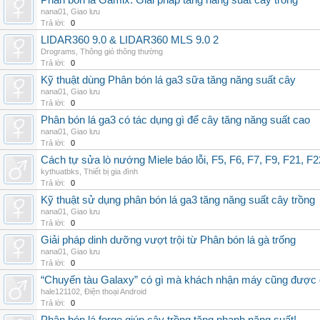
Phân bón lá Gamix: Giải pháp tăng năng suất cây trồng
nana01
,
Giao lưu
Trả lời:
0
LIDAR360 9.0 & LIDAR360 MLS 9.0 2
Drograms
,
Thông gió thông thường
Trả lời:
0
Kỹ thuật dùng Phân bón lá ga3 sữa tăng năng suất cây
nana01
,
Giao lưu
Trả lời:
0
Phân bón lá ga3 có tác dụng gì để cây tăng năng suất cao
nana01
,
Giao lưu
Trả lời:
0
Cách tự sửa lò nướng Miele báo lỗi, F5, F6, F7, F9, F21, F2
kythuatbks
,
Thiết bị gia đình
Trả lời:
0
Kỹ thuật sử dụng phân bón lá ga3 tăng năng suất cây trồng
nana01
,
Giao lưu
Trả lời:
0
Giải pháp dinh dưỡng vượt trội từ Phân bón lá gà trống
nana01
,
Giao lưu
Trả lời:
0
“Chuyến tàu Galaxy” có gì mà khách nhận máy cũng được đ
hale121102
,
Điện thoại Android
Trả lời:
0