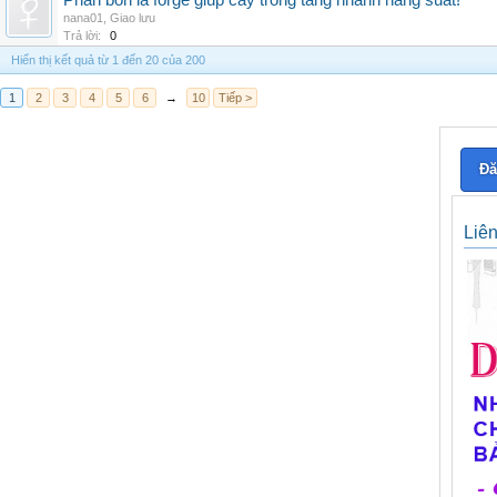
Phân bón lá forge giúp cây trồng tăng nhanh năng suất!
nana01
,
Giao lưu
Trả lời:
0
Hiển thị kết quả từ 1 đến 20 của 200
1
2
3
4
5
6
→
10
Tiếp >
Đă
Liê