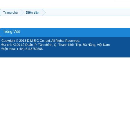
Trang chủ
Diễn đàn
Tiếng Việt
Copyright © 2013 D.M.E.C Co.,Ltd, All Rights Reserved.
Địa chỉ: K190 Lê Duẩn, P. Tân chính, Q. Thanh Khê, Thp. Đà Nẵng, Việt Nam.
Điện thoại: (+84) 5113752506