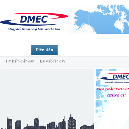
Trang chủ
Diễn đàn
Thành viên
Tìm kiếm diễn đàn
Bài viết gần đây