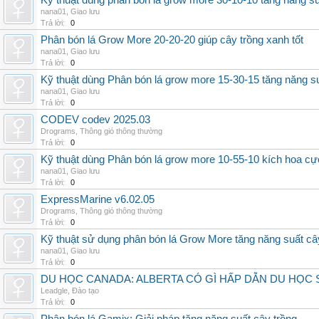
Kỹ thuật dùng phân bón lá grow more 30-10-10 tăng năng s
nana01
,
Giao lưu
Trả lời:
0
Phân bón lá Grow More 20-20-20 giúp cây trồng xanh tốt
nana01
,
Giao lưu
Trả lời:
0
Kỹ thuật dùng Phân bón lá grow more 15-30-15 tăng năng s
nana01
,
Giao lưu
Trả lời:
0
CODEV codev 2025.03
Drograms
,
Thông gió thông thường
Trả lời:
0
Kỹ thuật dùng Phân bón lá grow more 10-55-10 kích hoa cự
nana01
,
Giao lưu
Trả lời:
0
ExpressMarine v6.02.05
Drograms
,
Thông gió thông thường
Trả lời:
0
Kỹ thuật sử dụng phân bón lá Grow More tăng năng suất câ
nana01
,
Giao lưu
Trả lời:
0
DU HỌC CANADA: ALBERTA CÓ GÌ HẤP DẪN DU HỌC 
Leadgle
,
Đào tạo
Trả lời:
0