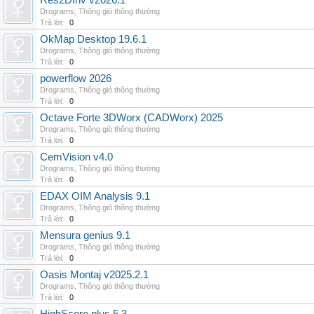
Res2DInv v2026.1
Drograms
,
Thông gió thông thường
Trả lời:
0
OkMap Desktop 19.6.1
Drograms
,
Thông gió thông thường
Trả lời:
0
powerflow 2026
Drograms
,
Thông gió thông thường
Trả lời:
0
Octave Forte 3DWorx (CADWorx) 2025
Drograms
,
Thông gió thông thường
Trả lời:
0
CemVision v4.0
Drograms
,
Thông gió thông thường
Trả lời:
0
EDAX OIM Analysis 9.1
Drograms
,
Thông gió thông thường
Trả lời:
0
Mensura genius 9.1
Drograms
,
Thông gió thông thường
Trả lời:
0
Oasis Montaj v2025.2.1
Drograms
,
Thông gió thông thường
Trả lời:
0