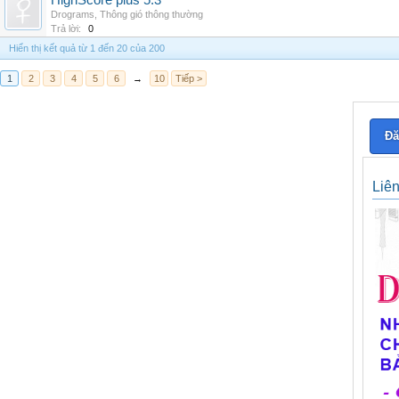
HighScore plus 5.3
Drograms
,
Thông gió thông thường
Trả lời:
0
Hiển thị kết quả từ 1 đến 20 của 200
1
2
3
4
5
6
→
10
Tiếp >
Đă
Liê