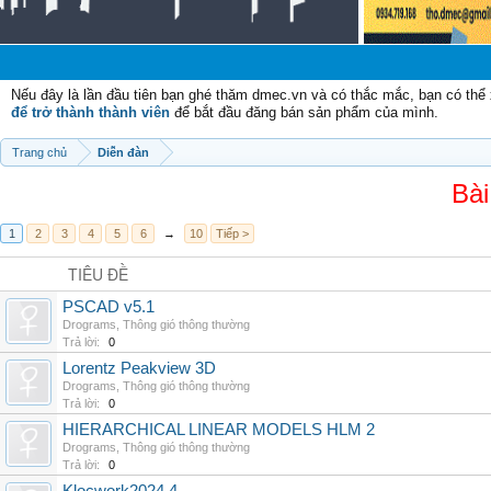
Chào 
Nếu đây là lần đầu tiên bạn ghé thăm dmec.vn và có thắc mắc, bạn có th
để trở thành thành viên
để bắt đầu đăng bán sản phẩm của mình.
Trang chủ
Diễn đàn
Bài
1
2
3
4
5
6
→
10
Tiếp >
TIÊU ĐỀ
PSCAD v5.1
Drograms
,
Thông gió thông thường
Trả lời:
0
Lorentz Peakview 3D
Drograms
,
Thông gió thông thường
Trả lời:
0
HIERARCHICAL LINEAR MODELS HLM 2
Drograms
,
Thông gió thông thường
Trả lời:
0