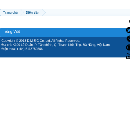
Trang chủ
Diễn đàn
Tiếng Việt
Copyright © 2013 D.M.E.C Co.,Ltd, All Rights Reserved.
Địa chỉ: K190 Lê Duẩn, P. Tân chính, Q. Thanh Khê, Thp. Đà Nẵng, Việt Nam.
Điện thoại: (+84) 5113752506