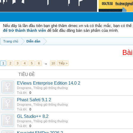
Nếu đây là lần đầu tiên bạn ghé thăm dmec.vn và có thắc mắc, bạn có th
để trở thành thành viên
để bắt đầu đăng bán sản phẩm của mình.
Trang chủ
Diễn đàn
Bài
1
2
3
4
5
6
→
10
Tiếp >
TIÊU ĐỀ
EViews Enterprise Edition 14.0 2
Drograms
,
Thông gió thông thường
Trả lời:
0
Phast Safeti 9.1 2
Drograms
,
Thông gió thông thường
Trả lời:
0
GL Studio++ 8.2
Drograms
,
Thông gió thông thường
Trả lời:
0