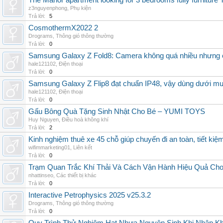
The Manor apartment looking for 3 bedrooms fully furnitur
z3nguyenphong
,
Phụ kiện
Trả lời:
5
CosmothermX2022 2
Drograms
,
Thông gió thông thường
Trả lời:
0
Samsung Galaxy Z Fold8: Camera không quá nhiều nhưng 
hale121102
,
Điện thoại
Trả lời:
0
Samsung Galaxy Z Flip8 đạt chuẩn IP48, vậy dùng dưới m
hale121102
,
Điện thoại
Trả lời:
0
Gấu Bông Quà Tặng Sinh Nhật Cho Bé – YUMI TOYS
Huy Nguyen
,
Điều hoà không khí
Trả lời:
2
Kinh nghiệm thuê xe 45 chỗ giúp chuyến đi an toàn, tiết kiệ
wifimmarketing01
,
Liên kết
Trả lời:
0
Trạm Quan Trắc Khí Thải Và Cách Vận Hành Hiệu Quả Ch
nhattinseo
,
Các thiết bị khác
Trả lời:
0
Interactive Petrophysics 2025 v25.3.2
Drograms
,
Thông gió thông thường
Trả lời:
0