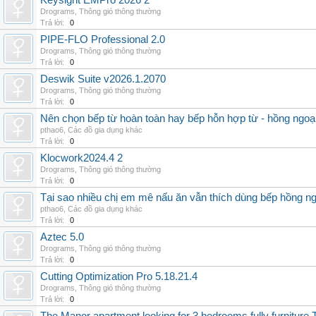
Keysight EMPro 2026 2
Drograms
,
Thông gió thông thường
Trả lời:
0
PIPE-FLO Professional 2.0
Drograms
,
Thông gió thông thường
Trả lời:
0
Deswik Suite v2026.1.2070
Drograms
,
Thông gió thông thường
Trả lời:
0
Nên chọn bếp từ hoàn toàn hay bếp hỗn hợp từ - hồng ngoại 
pthao6
,
Các đồ gia dụng khác
Trả lời:
0
Klocwork2024.4 2
Drograms
,
Thông gió thông thường
Trả lời:
0
Tại sao nhiều chị em mê nấu ăn vẫn thích dùng bếp hồng n
pthao6
,
Các đồ gia dụng khác
Trả lời:
0
Aztec 5.0
Drograms
,
Thông gió thông thường
Trả lời:
0
Cutting Optimization Pro 5.18.21.4
Drograms
,
Thông gió thông thường
Trả lời:
0