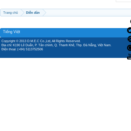
Trang chủ
Diễn đàn
Tiếng Việt
Copyright © 2013 D.M.E.C Co.,Ltd, All Rights Reserved.
Địa chỉ: K190 Lê Duẩn, P. Tân chính, Q. Thanh Khê, Thp. Đà Nẵng, Việt Nam.
Điện thoại: (+84) 5113752506