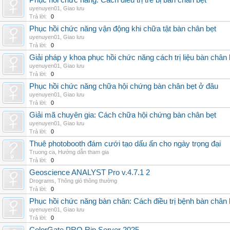
Phục hồi chức năng: Cách điều trị trẻ bị bàn chân bẹt
uyenuyen01
,
Giao lưu
Trả lời:
0
Phục hồi chức năng vận động khi chữa tật bàn chân bẹt
uyenuyen01
,
Giao lưu
Trả lời:
0
Giải pháp y khoa phục hồi chức năng cách trị liệu bàn chân 
uyenuyen01
,
Giao lưu
Trả lời:
0
Phục hồi chức năng chữa hội chứng bàn chân bẹt ở đâu
uyenuyen01
,
Giao lưu
Trả lời:
0
Giải mã chuyên gia: Cách chữa hội chứng bàn chân bẹt
uyenuyen01
,
Giao lưu
Trả lời:
0
Thuê photobooth đám cưới tạo dấu ấn cho ngày trọng đại
Truong ca
,
Hướng dẫn tham gia
Trả lời:
0
Geoscience ANALYST Pro v.4.7.1 2
Drograms
,
Thông gió thông thường
Trả lời:
0
Phục hồi chức năng bàn chân: Cách điều trị bệnh bàn chân 
uyenuyen01
,
Giao lưu
Trả lời:
0