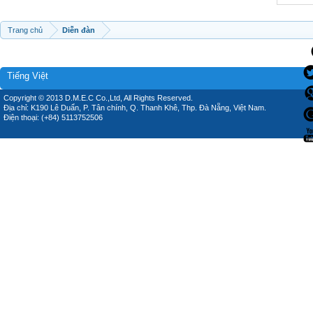
Trang chủ
Diễn đàn
Tiếng Việt
Copyright © 2013 D.M.E.C Co.,Ltd, All Rights Reserved.
Địa chỉ: K190 Lê Duẩn, P. Tân chính, Q. Thanh Khê, Thp. Đà Nẵng, Việt Nam.
Điện thoại: (+84) 5113752506