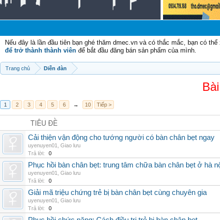
Nếu đây là lần đầu tiên bạn ghé thăm dmec.vn và có thắc mắc, bạn có th
để trở thành thành viên
để bắt đầu đăng bán sản phẩm của mình.
Trang chủ
Diễn đàn
Bài
1
2
3
4
5
6
→
10
Tiếp >
TIÊU ĐỀ
Cải thiện vận động cho tướng người có bàn chân bẹt ngay
uyenuyen01
,
Giao lưu
Trả lời:
0
Phục hồi bàn chân bẹt: trung tâm chữa bàn chân bẹt ở hà n
uyenuyen01
,
Giao lưu
Trả lời:
0
Giải mã triệu chứng trẻ bị bàn chân bẹt cùng chuyên gia
uyenuyen01
,
Giao lưu
Trả lời:
0