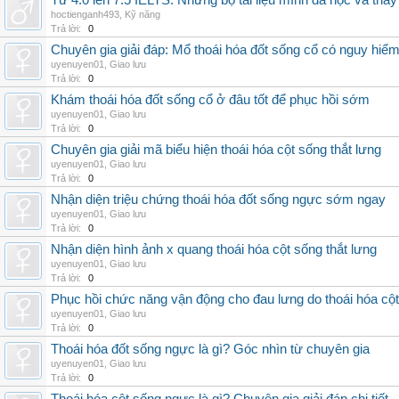
Từ 4.0 lên 7.5 IELTS: Những bộ tài liệu mình đã học và thấy
hoctienganh493
,
Kỹ năng
Trả lời:
0
Chuyên gia giải đáp: Mổ thoái hóa đốt sống cổ có nguy hiể
uyenuyen01
,
Giao lưu
Trả lời:
0
Khám thoái hóa đốt sống cổ ở đâu tốt để phục hồi sớm
uyenuyen01
,
Giao lưu
Trả lời:
0
Chuyên gia giải mã biểu hiện thoái hóa cột sống thắt lưng
uyenuyen01
,
Giao lưu
Trả lời:
0
Nhận diện triệu chứng thoái hóa đốt sống ngực sớm ngay
uyenuyen01
,
Giao lưu
Trả lời:
0
Nhận diện hình ảnh x quang thoái hóa cột sống thắt lưng
uyenuyen01
,
Giao lưu
Trả lời:
0
Phục hồi chức năng vận động cho đau lưng do thoái hóa cộ
uyenuyen01
,
Giao lưu
Trả lời:
0
Thoái hóa đốt sống ngực là gì? Góc nhìn từ chuyên gia
uyenuyen01
,
Giao lưu
Trả lời:
0