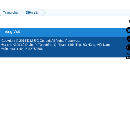
Trang chủ
Diễn đàn
Tiếng Việt
Copyright © 2013 D.M.E.C Co.,Ltd, All Rights Reserved.
Địa chỉ: K190 Lê Duẩn, P. Tân chính, Q. Thanh Khê, Thp. Đà Nẵng, Việt Nam.
Điện thoại: (+84) 5113752506