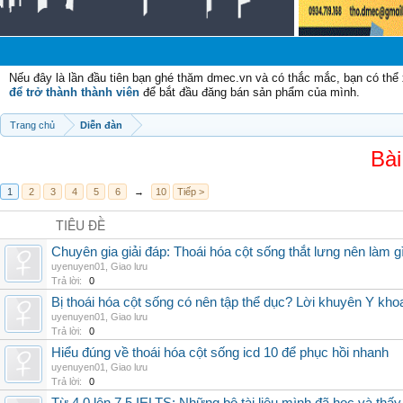
Ch
Nếu đây là lần đầu tiên bạn ghé thăm dmec.vn và có thắc mắc, bạn có th
để trở thành thành viên
để bắt đầu đăng bán sản phẩm của mình.
Trang chủ
Diễn đàn
Bài
1
2
3
4
5
6
→
10
Tiếp >
TIÊU ĐỀ
Chuyên gia giải đáp: Thoái hóa cột sống thắt lưng nên làm g
uyenuyen01
,
Giao lưu
Trả lời:
0
Bị thoái hóa cột sống có nên tập thể dục? Lời khuyên Y kho
uyenuyen01
,
Giao lưu
Trả lời:
0
Hiểu đúng về thoái hóa cột sống icd 10 để phục hồi nhanh
uyenuyen01
,
Giao lưu
Trả lời:
0