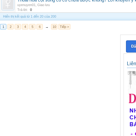
Thoái hóa cột sống cổ có chữa được không? Lời khuyên y 
uyenuyen01
,
Giao lưu
Trả lời:
0
Hiển thị kết quả từ 1 đến 20 của 200
1
2
3
4
5
6
→
10
Tiếp >
Đă
Liê