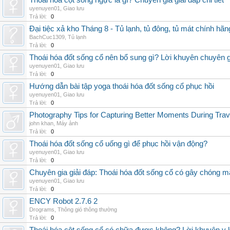
Thoái hóa cột sống ngực là gì? Chuyên gia giải đáp chi tiết
uyenuyen01
,
Giao lưu
Trả lời:
0
Đại tiệc xả kho Tháng 8 - Tủ lạnh, tủ đông, tủ mát chính hã
BachCuc1309
,
Tủ lạnh
Trả lời:
0
Thoái hóa đốt sống cổ nên bổ sung gì? Lời khuyên chuyên g
uyenuyen01
,
Giao lưu
Trả lời:
0
Hướng dẫn bài tập yoga thoái hóa đốt sống cổ phục hồi
uyenuyen01
,
Giao lưu
Trả lời:
0
Photography Tips for Capturing Better Moments During Trav
john khan
,
Máy ảnh
Trả lời:
0
Thoái hóa đốt sống cổ uống gì để phục hồi vận động?
uyenuyen01
,
Giao lưu
Trả lời:
0
Chuyên gia giải đáp: Thoái hóa đốt sống cổ có gây chóng m
uyenuyen01
,
Giao lưu
Trả lời:
0
ENCY Robot 2.7.6 2
Drograms
,
Thông gió thông thường
Trả lời:
0