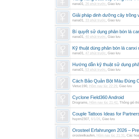
nana01
,
26 phút trước
,
Giao lưu
Giải pháp dinh dưỡng cây trồng 
nana01
,
33 phút trước
,
Giao lưu
Bí quyết sử dụng phân bón lá can
nana01
,
40 phút trước
,
Giao lưu
Kỹ thuật dùng phân bón lá canxi n
nana01
,
47 phút trước
,
Giao lưu
Hướng dẫn kỹ thuật sử dụng phâ
nana01
,
53 phút trước
,
Giao lưu
Cách Bảo Quản Bột Màu Đúng 
Vietuc190
,
Hôm nay lúc 22:29
,
Giao lưu
Cyclone Field360 Android
Drograms
,
Hôm nay lúc 21:42
,
Thông gió t
Couple Tattoos Ideas for Partne
huyen2307
,
6/1/26
,
Giao lưu
Orosteel Erfahrungen 2026 – Pre
orosteelkaufen
,
Hôm nay lúc 21:31
,
Các hoạ