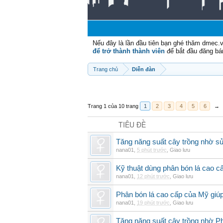
Nếu đây là lần đầu tiên bạn ghé thăm dmec.
để trở thành thành viên
để bắt đầu đăng bá
Trang chủ
Diễn đàn
Trang 1 của 10 trang
1
2
3
4
5
6
→
TIÊU ĐỀ
Tăng năng suất cây trồng nhờ s
nana01
,
5 phút trước
,
Giao lưu
Kỹ thuật dùng phân bón lá cao c
nana01
,
12 phút trước
,
Giao lưu
Phân bón lá cao cấp của Mỹ giúp
nana01
,
19 phút trước
,
Giao lưu
Tăng năng suất cây trồng nhờ Ph