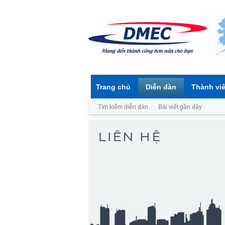
Trang chủ
Diễn đàn
Thành vi
Tìm kiếm diễn đàn
Bài viết gần đây