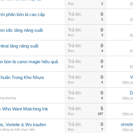
Đọc:
2
26
Trả lời:
0
với phân bón lá cao cấp
Đọc:
2
33
Trả lời:
0
xi silic tăng năng suất
Đọc:
3
40
Trả lời:
0
itrat tăng năng suất
Đọc:
4
47
Trả lời:
0
n bón lá canxi magie hiệu quả
Đọc:
6
53
Trả lời:
0
V
Chuẩn Trong Kho Nhựa
Đọc:
4
Hôm na
Trả lời:
0
D
hông thường
Đọc:
6
Hôm na
Trả lời:
5
rs Who Want Matching Ink
Đọc:
187
Hôm na
Trả lời:
0
orost
is, Vorteile & Wo kaufen
t động dự kiến thực hiện
Đọc:
7
Hôm na