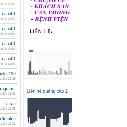
 phút trước
nana01
 phút trước
nana01
 phút trước
nana01
 phút trước
nana01
 phút trước
ietuc190
y lúc 22:29
rograms
Liên hệ quảng cáo 2
y lúc 21:42
farau
y lúc 21:35
eelkaufen
y lúc 21:31