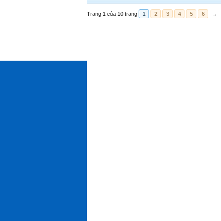
Trang 1 của 10 trang
1
2
3
4
5
6
→