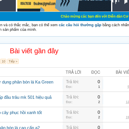
Chào mừng các bạn đến với Diễn đàn Cơ Điện - Diễn 
vn và có thắc mắc, bạn có thể xem
các câu hỏi thường gặp
bằng cách nhấn 
n sản phẩm của mình.
Bài viết gần đây
10
Tiếp >
TRẢ LỜI
ĐỌC
BÀI VI
Trả lời:
0
ử dụng phân bón lá Ka Green
Đọc:
1
5
Trả lời:
0
ấp đầu trâu mk 501 hiệu quả
Đọc:
2
12
Trả lời:
0
 cây phục hồi xanh tốt
Đọc:
2
19
Trả lời:
0
ân bón lá cao cấp a2