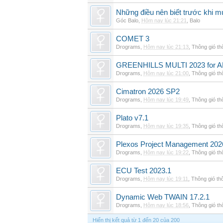
Những điều nên biết trước khi m
Góc Balo
,
Hôm nay lúc 21:21
,
Balo
COMET 3
Drograms
,
Hôm nay lúc 21:13
,
Thông gió t
GREENHILLS MULTI 2023 for 
Drograms
,
Hôm nay lúc 21:00
,
Thông gió t
Cimatron 2026 SP2
Drograms
,
Hôm nay lúc 19:49
,
Thông gió t
Plato v7.1
Drograms
,
Hôm nay lúc 19:35
,
Thông gió t
Plexos Project Management 202
Drograms
,
Hôm nay lúc 19:22
,
Thông gió t
ECU Test 2023.1
Drograms
,
Hôm nay lúc 19:11
,
Thông gió th
Dynamic Web TWAIN 17.2.1
Drograms
,
Hôm nay lúc 18:56
,
Thông gió t
Hiển thị kết quả từ 1 đến 20 của 200