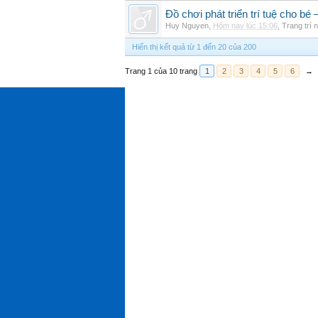
Đồ chơi phát triển trí tuệ cho 
Huy Nguyen
,
Hôm nay lúc 15:06
,
Trang trí n
Hiển thị kết quả từ 1 đến 20 của 200
Trang 1 của 10 trang
1
2
3
4
5
6
→