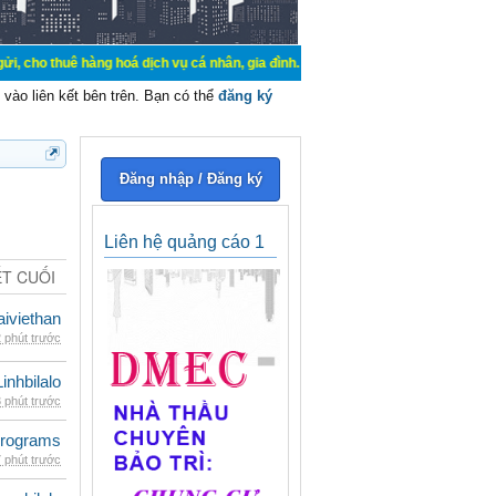
hàng hoá dịch vụ cá nhân, gia đình. Mua bán, ký gửi, cho thuê thiết bị hệ thố
vào liên kết bên trên. Bạn có thể
đăng ký
Đăng nhập / Đăng ký
Liên hệ quảng cáo 1
ẾT CUỐI
iviethan
 phút trước
Linhbilalo
 phút trước
rograms
 phút trước