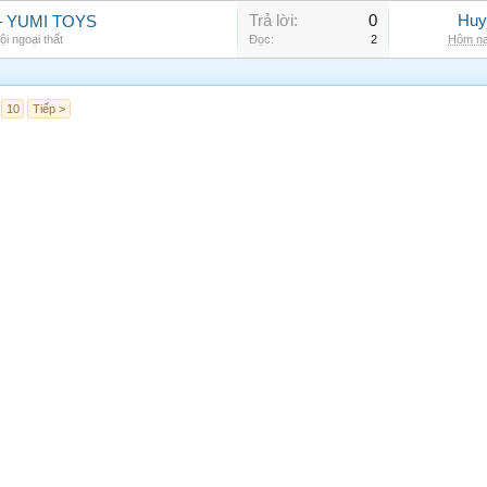
Trả lời:
0
Huy
bé – YUMI TOYS
ội ngoại thất
Đọc:
2
Hôm na
10
Tiếp >