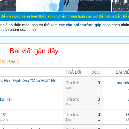
a sẽ kiến thức kinh nghiệm trong lãnh vực cơ điện, mua bán, ký gửi, cho thuê 
vn và có thắc mắc, bạn có thể xem
các câu hỏi thường gặp
bằng cách nhấn 
n sản phẩm của mình.
Bài viết gần đây
10
Tiếp >
TRẢ LỜI
ĐỌC
BÀI VI
ài Học Định Giá "Máu Mặt" Để
Trả lời:
0
hyunda
Đọc:
1
2
Trả lời:
0
dầu khí
Đọc:
1
3
Trả lời:
0
D
C251
thường
Đọc:
1
17