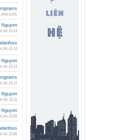
rograms
 phút trước
 Nguyen
y lúc 15:14
danfoss
y lúc 15:14
 Nguyen
y lúc 15:13
rograms
y lúc 15:12
 Nguyen
y lúc 15:11
 Nguyen
y lúc 15:08
danfoss
y lúc 15:06