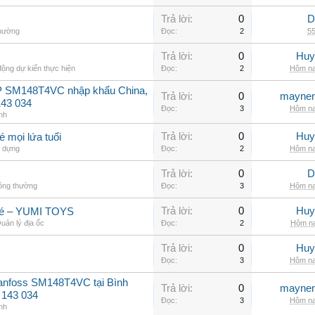
Trả lời:
0
D
thường
Đọc:
2
55
Trả lời:
0
Huy
ộng dự kiến thực hiện
Đọc:
2
Hôm na
P SM148T4VC nhập khẩu China,
Trả lời:
0
maynen
143 034
Đọc:
3
Hôm na
nh
Trả lời:
0
Huy
mọi lứa tuổi
 dựng
Đọc:
2
Hôm na
Trả lời:
0
D
hông thường
Đọc:
3
Hôm na
Trả lời:
0
Huy
 bé – YUMI TOYS
uản lý địa ốc
Đọc:
2
Hôm na
Trả lời:
0
Huy
Đọc:
3
Hôm na
Danfoss SM148T4VC tại Bình
Trả lời:
0
maynen
 143 034
Đọc:
3
Hôm na
nh