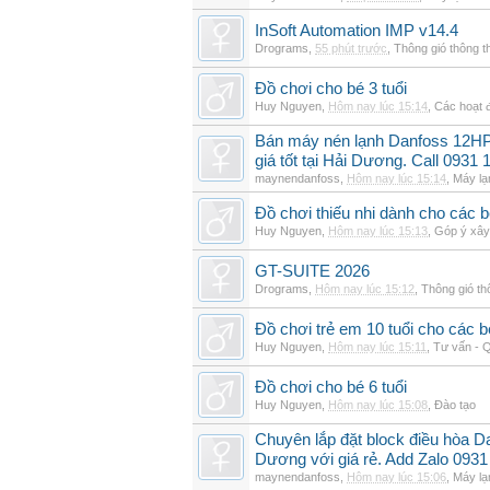
InSoft Automation IMP v14.4
Drograms
,
55 phút trước
,
Thông gió thông 
Đồ chơi cho bé 3 tuổi
Huy Nguyen
,
Hôm nay lúc 15:14
,
Các hoạt đ
Bán máy nén lạnh Danfoss 12H
giá tốt tại Hải Dương. Call 0931 
maynendanfoss
,
Hôm nay lúc 15:14
,
Máy lạ
Đồ chơi thiếu nhi dành cho các bé 
Huy Nguyen
,
Hôm nay lúc 15:13
,
Góp ý xây
GT-SUITE 2026
Drograms
,
Hôm nay lúc 15:12
,
Thông gió t
Đồ chơi trẻ em 10 tuổi cho các
Huy Nguyen
,
Hôm nay lúc 15:11
,
Tư vấn - Q
Đồ chơi cho bé 6 tuổi
Huy Nguyen
,
Hôm nay lúc 15:08
,
Đào tạo
Chuyên lắp đặt block điều hòa 
Dương với giá rẻ. Add Zalo 0931
maynendanfoss
,
Hôm nay lúc 15:06
,
Máy lạ