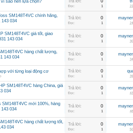
Trả lời:
0
t
 vì sao nên lựa chọn?
Đọc:
1
22
nfoss SM148T4VC chính hãng,
Trả lời:
0
maynen
31 143 034
Đọc:
1
24
P SM148T4VC giá tốt, giao
Trả lời:
0
maynen
0931 143 034
Đọc:
1
30
 SM148T4VC hàng chất lượng,
Trả lời:
0
maynen
31 143 034
Đọc:
1
34
Trả lời:
0
qu
hợp với từng loại động cơ
p
Đọc:
1
39
2HP SM148T4VC hàng China, giá
Trả lời:
0
maynen
43 034
Đọc:
1
43
ss SM148T4VC mới 100%, hàng
Trả lời:
0
maynen
 143 034
Đọc:
1
48
SM148T4VC hàng chất lượng tốt,
Trả lời:
0
maynen
143 034
Đọc:
1
50