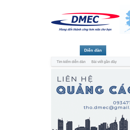
Trang chủ
Diễn đàn
Thành vi
Tìm kiếm diễn đàn
Bài viết gần đây