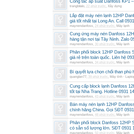
Công tắc áp suất Danfoss KP1 –
trangbilalo
,
22 phút trước
,
Xây dựng
Lắp đặt máy nén lạnh 12HP Da
giá tốt nhất tại Long An. Call 09
maynendanfoss
,
24 phút trước
,
Máy lạnh
Cung ứng máy nén Danfoss 12H
hàng tận nơi tại Tây Ninh. Zalo 
maynendanfoss
,
30 phút trước
,
Máy lạnh
Phân phối block 12HP Danfoss
giá rẻ trên toàn quốc. Liên hệ 09
maynendanfoss
,
34 phút trước
,
Máy lạnh
Bí quyết lựa chọn chổi than phù 
quanglan77
,
39 phút trước
,
Máy tính - Lapto
Cung cấp block lạnh Danfoss 1
tốt tại Nha Trang. Hotline 0931 1
maynendanfoss
,
43 phút trước
,
Máy lạnh
Bán máy nén lạnh 12HP Danfo
chính hãng China. Gọi SĐT 0931
maynendanfoss
,
48 phút trước
,
Máy lạnh
Phân phối block Danfoss 12HP 
có sẵn số lượng lớn. SĐT 0931 
maynendanfoss
,
50 phút trước
,
Máy lạnh