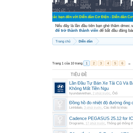
Chào mừng các bạn đến với Diễn đàn Cơ Điện - Diễn đàn Cơ điện là nơi chi
Nếu đây là lần đầu tiên bạn ghé thăm dmec.
để trở thành thành viên
để bắt đầu đăng bá
Trang chủ
Diễn đàn
Trang 1 của 10 trang
1
2
3
4
5
6
→
TIÊU ĐỀ
Lần Đầu Tự Bán Xe Tải Cũ Và B
Không Mất Tiền Ngu
hyundaiviethan
,
2 phút trước
,
Ôtô
Đồng hồ đo nhiệt độ đường ống 
Linhbilalo
,
3 phút trước
,
Các thiết bị khác
Cadence PEGASUS 25.12 for I
Drograms
,
17 phút trước
,
Thông gió thông 