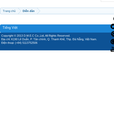
Trang chủ
Diễn đàn
Tiếng Việt
Copyright © 2013 D.M.E.C Co.,Ltd, All Rights Reserved.
Địa chỉ: K190 Lê Duẩn, P. Tân chính, Q. Thanh Khê, Thp. Đà Nẵng, Việt Nam.
Điện thoại: (+84) 5113752506