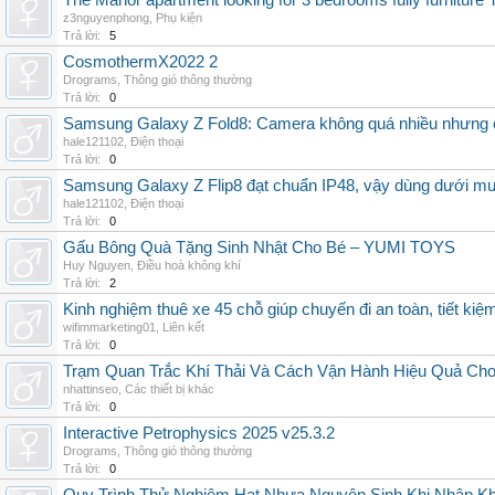
The Manor apartment looking for 3 bedrooms fully furnitur
z3nguyenphong
,
Phụ kiện
Trả lời:
5
CosmothermX2022 2
Drograms
,
Thông gió thông thường
Trả lời:
0
Samsung Galaxy Z Fold8: Camera không quá nhiều nhưng 
hale121102
,
Điện thoại
Trả lời:
0
Samsung Galaxy Z Flip8 đạt chuẩn IP48, vậy dùng dưới m
hale121102
,
Điện thoại
Trả lời:
0
Gấu Bông Quà Tặng Sinh Nhật Cho Bé – YUMI TOYS
Huy Nguyen
,
Điều hoà không khí
Trả lời:
2
Kinh nghiệm thuê xe 45 chỗ giúp chuyến đi an toàn, tiết kiệ
wifimmarketing01
,
Liên kết
Trả lời:
0
Trạm Quan Trắc Khí Thải Và Cách Vận Hành Hiệu Quả Ch
nhattinseo
,
Các thiết bị khác
Trả lời:
0
Interactive Petrophysics 2025 v25.3.2
Drograms
,
Thông gió thông thường
Trả lời:
0