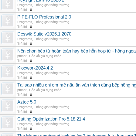
Keysight EMPro 2026 2
Drograms
,
Thông gió thông thường
Trả lời:
0
PIPE-FLO Professional 2.0
Drograms
,
Thông gió thông thường
Trả lời:
0
Deswik Suite v2026.1.2070
Drograms
,
Thông gió thông thường
Trả lời:
0
Nên chọn bếp từ hoàn toàn hay bếp hỗn hợp từ - hồng ngoại 
pthao6
,
Các đồ gia dụng khác
Trả lời:
0
Klocwork2024.4 2
Drograms
,
Thông gió thông thường
Trả lời:
0
Tại sao nhiều chị em mê nấu ăn vẫn thích dùng bếp hồng n
pthao6
,
Các đồ gia dụng khác
Trả lời:
0
Aztec 5.0
Drograms
,
Thông gió thông thường
Trả lời:
0
Cutting Optimization Pro 5.18.21.4
Drograms
,
Thông gió thông thường
Trả lời:
0