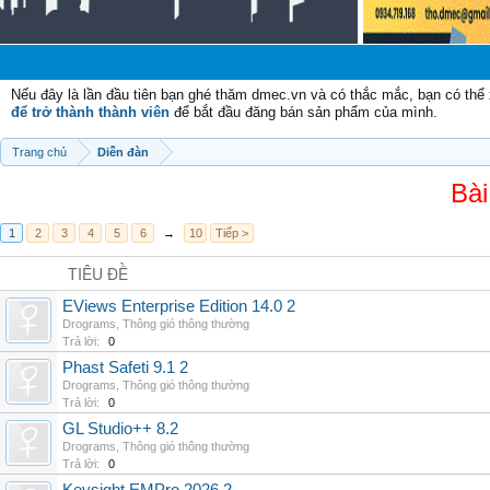
Nếu đây là lần đầu tiên bạn ghé thăm dmec.vn và có thắc mắc, bạn có th
để trở thành thành viên
để bắt đầu đăng bán sản phẩm của mình.
Trang chủ
Diễn đàn
Bài
1
2
3
4
5
6
→
10
Tiếp >
TIÊU ĐỀ
EViews Enterprise Edition 14.0 2
Drograms
,
Thông gió thông thường
Trả lời:
0
Phast Safeti 9.1 2
Drograms
,
Thông gió thông thường
Trả lời:
0
GL Studio++ 8.2
Drograms
,
Thông gió thông thường
Trả lời:
0