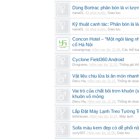
Dùng Bortrac phân bón lá vi lượ
nana01
,
43 phút trước
,
Giao lưu
Kỹ thuật canh tác: Phân bón lá là
nana01
,
50 phút trước
,
Giao lưu
Concon Hotel – “Một ngôi làng nh
cổ Hà Nội
vanangroup
,
Hôm nay lúc 11:56
,
Các thể loạ
Cyclone Field360 Android
Drograms
,
Hôm nay lúc 11:22
,
Thông gió th
Vật liệu chịu lửa bị ăn mòn nha
Dieru Ha
,
Hôm nay lúc 11:21
,
Thông tin doa
Vai trò của chất bôi trơn khuôn (s
khuôn vỏ mỏng
Dieru Ha
,
Hôm nay lúc 11:18
,
Thông tin doa
Lắp Đặt Máy Lạnh Treo Tường 
tinhtrieuan
,
Hôm nay lúc 11:07
,
Máy lạnh
Sofa màu kem đẹp có dễ phối nội
vyvy937
,
Hôm nay lúc 11:00
,
Giao lưu