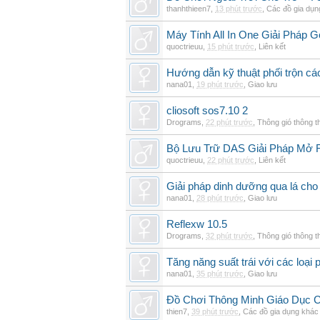
thanhthieen7
,
13 phút trước
,
Các đồ gia dụn
Máy Tính All In One Giải Pháp
quoctrieuu
,
15 phút trước
,
Liên kết
Hướng dẫn kỹ thuật phối trộn các
nana01
,
19 phút trước
,
Giao lưu
cliosoft sos7.10 2
Drograms
,
22 phút trước
,
Thông gió thông 
Bộ Lưu Trữ DAS Giải Pháp Mở
quoctrieuu
,
22 phút trước
,
Liên kết
Giải pháp dinh dưỡng qua lá cho
nana01
,
28 phút trước
,
Giao lưu
Reflexw 10.5
Drograms
,
32 phút trước
,
Thông gió thông 
Tăng năng suất trái với các loại 
nana01
,
35 phút trước
,
Giao lưu
Đồ Chơi Thông Minh Giáo Dục 
thien7
,
39 phút trước
,
Các đồ gia dụng khác