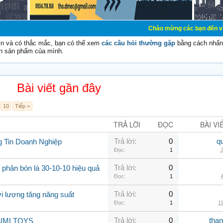
Chào mừng các bạn đến với Diễn đàn Cơ 
vn và có thắc mắc, bạn có thể xem
các câu hỏi thường gặp
bằng cách nhấn 
n sản phẩm của mình.
Bài viết gần đây
10
Tiếp >
TRẢ LỜI
ĐỌC
BÀI VI
Trả lời:
0
q
g Tin Doanh Nghiệp
Đọc:
1
2
Trả lời:
0
 phân bón lá 30-10-10 hiệu quả
Đọc:
1
4
Trả lời:
0
vi lượng tăng năng suất
Đọc:
1
11
Trả lời:
0
than
 YUMI TOYS