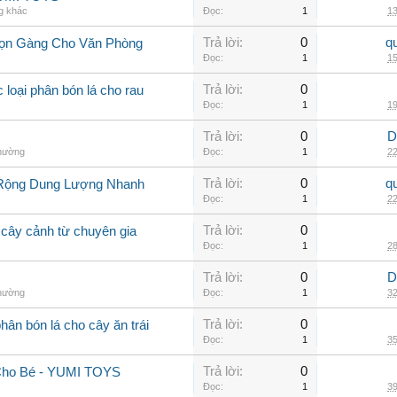
g khác
Đọc:
1
13
Trả lời:
0
q
 Gọn Gàng Cho Văn Phòng
Đọc:
1
15
Trả lời:
0
 loại phân bón lá cho rau
Đọc:
1
19
Trả lời:
0
D
thường
Đọc:
1
22
Trả lời:
0
q
 Rộng Dung Lượng Nhanh
Đọc:
1
22
Trả lời:
0
 cây cảnh từ chuyên gia
Đọc:
1
28
Trả lời:
0
D
thường
Đọc:
1
32
Trả lời:
0
phân bón lá cho cây ăn trái
Đọc:
1
35
Trả lời:
0
Cho Bé - YUMI TOYS
Đọc:
1
39