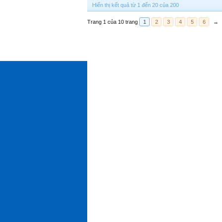
Hiển thị kết quả từ 1 đến 20 của 200
Trang 1 của 10 trang
1
2
3
4
5
6
→