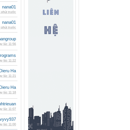
nana01
 phút trước
nana01
 phút trước
nangroup
y lúc 11:56
rograms
y lúc 11:22
Dieru Ha
y lúc 11:21
Dieru Ha
y lúc 11:18
inhtrieuan
y lúc 11:07
vyvy937
y lúc 11:00