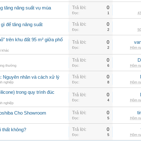
Trả lời:
0
ng tăng năng suất vụ mùa
Đọc:
1
43
Trả lời:
0
 gì để tăng năng suất
Đọc:
2
50
ỏ” trên khu đất 95 m² giữa phố
Trả lời:
0
va
Đọc:
2
Hôm na
i khác
Trả lời:
0
D
ông thường
Đọc:
6
Hôm na
Trả lời:
0
nh: Nguyên nhân và cách xử lý
nh nghiệp
Đọc:
8
Hôm na
ilicone) trong quy trình đúc
Trả lời:
0
Đọc:
4
Hôm na
nh nghiệp
Trả lời:
0
t
Toshiba Cho Showroom
Đọc:
5
Hôm na
Trả lời:
0
 thất không?
Đọc:
5
Hôm na