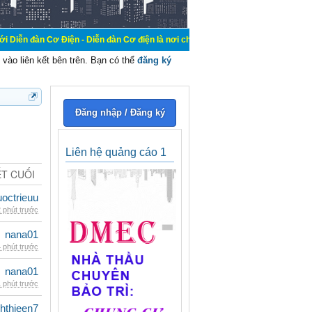
Điện - Diễn đàn Cơ điện là nơi chia sẽ kiến thức kinh nghiệm trong lãnh vực cơ
vào liên kết bên trên. Bạn có thể
đăng ký
Đăng nhập / Đăng ký
Liên hệ quảng cáo 1
ẾT CUỐI
uoctrieuu
 phút trước
nana01
 phút trước
nana01
 phút trước
hthieen7