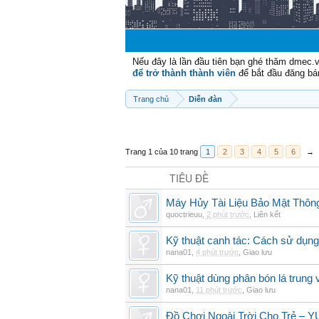
Nếu đây là lần đầu tiên bạn ghé thăm dmec.
để trở thành thành viên
để bắt đầu đăng bá
Trang chủ
Diễn đàn
Trang 1 của 10 trang
1
2
3
4
5
6
→
TIÊU ĐỀ
Máy Hủy Tài Liệu Bảo Mật Thôn
quoctrieuu
,
2 phút trước
,
Liên kết
Kỹ thuật canh tác: Cách sử dụng
nana01
,
4 phút trước
,
Giao lưu
Kỹ thuật dùng phân bón lá trung 
nana01
,
11 phút trước
,
Giao lưu
Đồ Chơi Ngoài Trời Cho Trẻ –