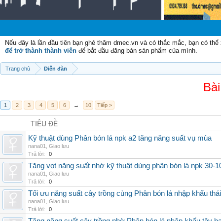
Chà
Nếu đây là lần đầu tiên bạn ghé thăm dmec.vn và có thắc mắc, bạn có th
để trở thành thành viên
để bắt đầu đăng bán sản phẩm của mình.
Trang chủ
Diễn đàn
Bài
1
2
3
4
5
6
→
10
Tiếp >
TIÊU ĐỀ
Kỹ thuật dùng Phân bón lá npk a2 tăng năng suất vụ mùa
nana01
,
Giao lưu
Trả lời:
0
Tăng vọt năng suất nhờ kỹ thuật dùng phân bón lá npk 30-1
nana01
,
Giao lưu
Trả lời:
0
Tối ưu năng suất cây trồng cùng Phân bón lá nhập khẩu thái
nana01
,
Giao lưu
Trả lời:
0