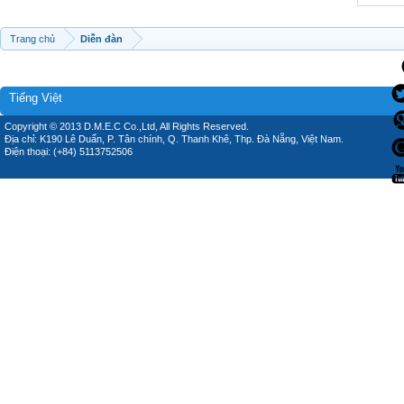
Trang chủ
Diễn đàn
Tiếng Việt
Copyright © 2013 D.M.E.C Co.,Ltd, All Rights Reserved.
Địa chỉ: K190 Lê Duẩn, P. Tân chính, Q. Thanh Khê, Thp. Đà Nẵng, Việt Nam.
Điện thoại: (+84) 5113752506