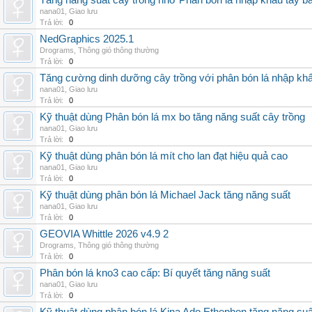
Tăng năng suất cây trồng nhờ Phân bón lá nhập khẩu tây b
nana01
,
Giao lưu
Trả lời:
0
NedGraphics 2025.1
Drograms
,
Thông gió thông thường
Trả lời:
0
Tăng cường dinh dưỡng cây trồng với phân bón lá nhập kh
nana01
,
Giao lưu
Trả lời:
0
Kỹ thuật dùng Phân bón lá mx bo tăng năng suất cây trồng
nana01
,
Giao lưu
Trả lời:
0
Kỹ thuật dùng phân bón lá mít cho lan đạt hiệu quả cao
nana01
,
Giao lưu
Trả lời:
0
Kỹ thuật dùng phân bón lá Michael Jack tăng năng suất
nana01
,
Giao lưu
Trả lời:
0
GEOVIA Whittle 2026 v4.9 2
Drograms
,
Thông gió thông thường
Trả lời:
0
Phân bón lá kno3 cao cấp: Bí quyết tăng năng suất
nana01
,
Giao lưu
Trả lời:
0