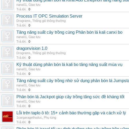
Kỹ thuật dùng phân bón lá Kina Ado Ethephon tăng năng suấ
nana01
,
Giao lưu
Trả lời:
0
Process IT OPC Simulation Server
Drograms
,
Thông gió thông thường
Trả lời:
0
Tăng năng suất cây trồng cùng Phân bón lá kali canxi bo
nana01
,
Giao lưu
Trả lời:
0
dragonvision 1.0
Drograms
,
Thông gió thông thường
Trả lời:
0
Kỹ thuật dùng phân bón lá kali bo tăng năng suất mùa vụ
nana01
,
Giao lưu
Trả lời:
0
Tăng năng suất cây trồng nhờ sử dụng phân bón lá Jumpsta
nana01
,
Giao lưu
Trả lời:
0
Phân bón lá Jackpot giúp cây trồng tăng sức đề kháng tốt
nana01
,
Giao lưu
Trả lời:
0
Lỗi trên taplo ô tô: 15+ cảnh báo thường gặp và cách xử lý
1cargaragethuduc
,
Phụ tùng
Trả lời:
0