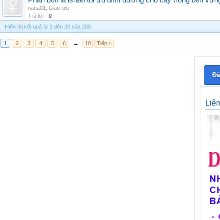
Phân bón lá israel tối ưu dinh dưỡng cho cây trồng bền vữn
nana01
,
Giao lưu
Trả lời:
0
Hiển thị kết quả từ 1 đến 20 của 200
1
2
3
4
5
6
→
10
Tiếp >
Đă
Liê