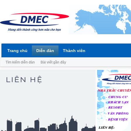
Trang chủ
Diễn đàn
Thành viên
Tìm kiếm diễn đàn
Bài viết gần đây