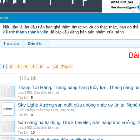
Nếu đây là lần đầu tiên bạn ghé thăm dmec.vn và có thắc mắc, bạn có th
để trở thành thành viên
để bắt đầu đăng bán sản phẩm của mình.
Trang chủ
Diễn đàn
Bài
1
2
3
4
5
6
→
10
Tiếp >
TIÊU ĐỀ
Thang Tời Hàng, Thang nâng hàng thủy lực, Thang nâng hà
thao3453
,
Các thiết bị khác
Trả lời:
5
Sky Light: Xưởng sản xuất cửa chống cháy uy tín tại Nghệ 
Cửa chống cháy Sky Light
,
Xây dựng
Trả lời:
0
Sàn nâng hạ tự động, Dock Leveler, Sàn nâng kho xưởng, S
thao3453
,
Các thiết bị khác
Trả lời:
10