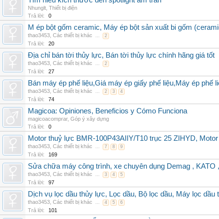
Tìm hiểu kích thước đèn spotlight âm trần
Nhunglt
,
Thiết bị điện
Trả lời:
0
M ép bột gốm ceramic, Máy ép bột sản xuất bi gốm (cerami
thao3453
,
Các thiết bị khác
...
2
Trả lời:
20
Địa chỉ bán tời thủy lực, Bán tời thủy lực chính hãng giá tốt
thao3453
,
Các thiết bị khác
...
2
Trả lời:
27
Bán máy ép phế liệu,Giá máy ép giấy phế liệu,Máy ép phế li
thao3453
,
Các thiết bị khác
...
2
3
4
Trả lời:
74
Magicoa: Opiniones, Beneficios y Cómo Funciona
magicoacomprar
,
Góp ý xây dựng
Trả lời:
0
Motor thuỷ lực BMR-100P43AIIY/T10 trục 25 ZIHYD, Motor
thao3453
,
Các thiết bị khác
...
7
8
9
Trả lời:
169
Sửa chữa máy công trình, xe chuyên dụng Demag , KAT
thao3453
,
Các thiết bị khác
...
3
4
5
Trả lời:
97
Dịch vụ lọc dầu thủy lực, Lọc dầu, Bộ lọc dầu, Máy lọc dầu 
thao3453
,
Các thiết bị khác
...
4
5
6
Trả lời:
101