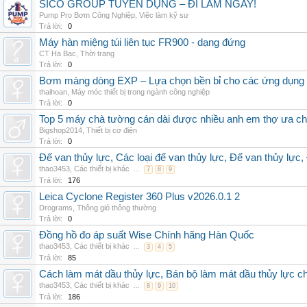
SICO GROUP TUYỂN DỤNG – ĐI LÀM NGAY!
Pump Pro Bơm Công Nghiệp
,
Việc làm kỹ sư
Trả lời:
0
Máy hàn miệng túi liên tục FR900 - dạng đứng
CT Ha Bac
,
Thời trang
Trả lời:
0
Bơm màng dòng EXP – Lựa chọn bền bỉ cho các ứng dụng
thaihoan
,
Máy móc thiết bị trong ngành công nghiệp
Trả lời:
0
Top 5 máy chà tường cán dài được nhiều anh em thợ ưa c
Bigshop2014
,
Thiết bị cơ điện
Trả lời:
0
Đế van thủy lực, Các loại đế van thủy lực, Đế van thủy lực,
thao3453
,
Các thiết bị khác
...
7
8
9
Trả lời:
176
Leica Cyclone Register 360 Plus v2026.0.1 2
Drograms
,
Thông gió thông thường
Trả lời:
0
Đồng hồ đo áp suất Wise Chính hãng Hàn Quốc
thao3453
,
Các thiết bị khác
...
3
4
5
Trả lời:
85
Cách làm mát dầu thủy lực, Bán bộ làm mát dầu thủy lực chí
thao3453
,
Các thiết bị khác
...
8
9
10
Trả lời:
186