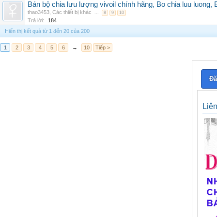
Bán bộ chia lưu lượng vivoil chính hãng, Bo chia luu luong, 
thao3453
,
Các thiết bị khác
...
8
9
10
Trả lời:
184
Hiển thị kết quả từ 1 đến 20 của 200
1
2
3
4
5
6
→
10
Tiếp >
Đă
Liê