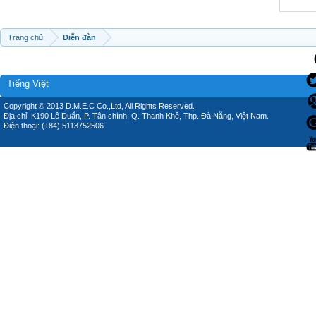
Trang chủ
Diễn đàn
Tiếng Việt
Copyright © 2013 D.M.E.C Co.,Ltd, All Rights Reserved.
Địa chỉ: K190 Lê Duẩn, P. Tân chính, Q. Thanh Khê, Thp. Đà Nẵng, Việt Nam.
Điện thoại: (+84) 5113752506