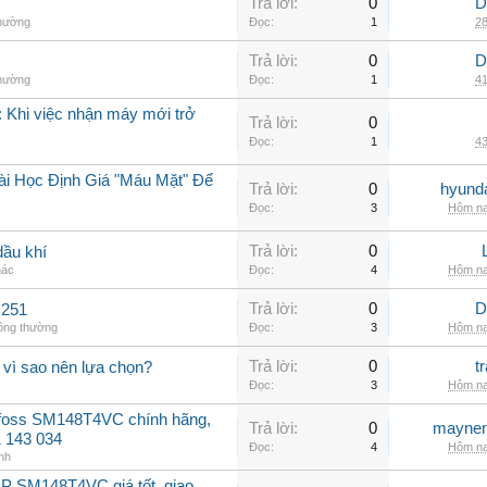
Trả lời:
0
D
thường
Đọc:
1
28
Trả lời:
0
D
thường
Đọc:
1
41
 Khi việc nhận máy mới trở
Trả lời:
0
Đọc:
1
43
ài Học Định Giá "Máu Mặt" Để
Trả lời:
0
hyunda
Đọc:
3
Hôm na
Trả lời:
0
dầu khí
hác
Đọc:
4
Hôm na
Trả lời:
0
D
C251
hông thường
Đọc:
3
Hôm na
Trả lời:
0
t
 vì sao nên lựa chọn?
Đọc:
3
Hôm na
nfoss SM148T4VC chính hãng,
Trả lời:
0
maynen
31 143 034
Đọc:
4
Hôm na
nh
P SM148T4VC giá tốt, giao