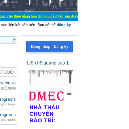
hàng hoá dịch vụ cá nhân, gia đình. Mua bán, ký gửi, cho thuê thiết bị hệ thố
vào liên kết bên trên. Bạn có thể
đăng ký
Đăng nhập / Đăng ký
Liên hệ quảng cáo 1
ẾT CUỐI
uyenonlz
 phút trước
rograms
 phút trước
rograms
 phút trước