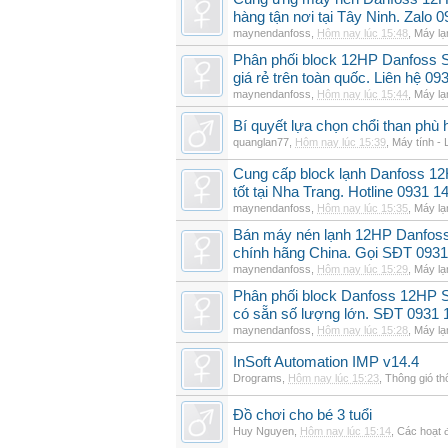
hàng tận nơi tại Tây Ninh. Zalo 
maynendanfoss
,
Hôm nay lúc 15:48
,
Máy lạ
Phân phối block 12HP Danfoss
giá rẻ trên toàn quốc. Liên hệ 09
maynendanfoss
,
Hôm nay lúc 15:44
,
Máy lạ
Bí quyết lựa chọn chổi than phù 
quanglan77
,
Hôm nay lúc 15:39
,
Máy tính - 
Cung cấp block lạnh Danfoss 1
tốt tại Nha Trang. Hotline 0931 1
maynendanfoss
,
Hôm nay lúc 15:35
,
Máy lạ
Bán máy nén lạnh 12HP Danfo
chính hãng China. Gọi SĐT 0931
maynendanfoss
,
Hôm nay lúc 15:29
,
Máy lạ
Phân phối block Danfoss 12HP 
có sẵn số lượng lớn. SĐT 0931 
maynendanfoss
,
Hôm nay lúc 15:28
,
Máy lạ
InSoft Automation IMP v14.4
Drograms
,
Hôm nay lúc 15:23
,
Thông gió t
Đồ chơi cho bé 3 tuổi
Huy Nguyen
,
Hôm nay lúc 15:14
,
Các hoạt đ