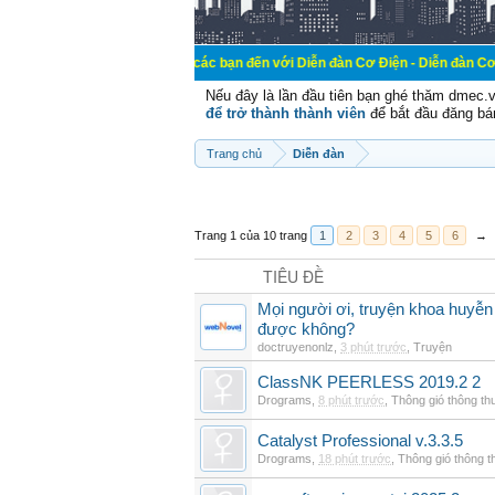
Chào mừng các bạn đến với Diễn đàn Cơ Điện - Diễn đàn Cơ điện là nơi ch
Nếu đây là lần đầu tiên bạn ghé thăm dmec.
để trở thành thành viên
để bắt đầu đăng bá
Trang chủ
Diễn đàn
Trang 1 của 10 trang
1
2
3
4
5
6
→
TIÊU ĐỀ
Mọi người ơi, truyện khoa huyễn
được không?
doctruyenonlz
,
3 phút trước
,
Truyện
ClassNK PEERLESS 2019.2 2
Drograms
,
8 phút trước
,
Thông gió thông t
Catalyst Professional v.3.3.5
Drograms
,
18 phút trước
,
Thông gió thông 