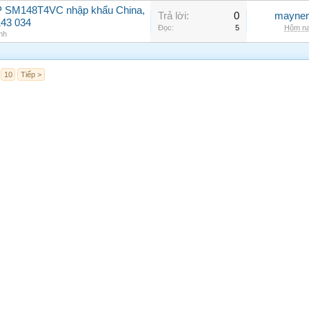
P SM148T4VC nhập khẩu China,
Trả lời:
0
maynen
143 034
Đọc:
5
Hôm na
nh
10
Tiếp >