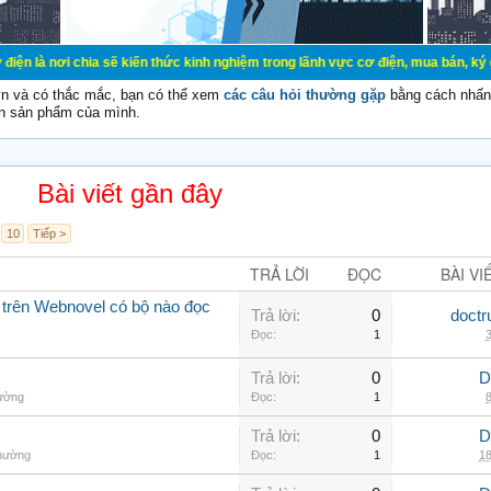
ia sẽ kiến thức kinh nghiệm trong lãnh vực cơ điện, mua bán, ký gửi, cho thuê 
vn và có thắc mắc, bạn có thể xem
các câu hỏi thường gặp
bằng cách nhấn 
n sản phẩm của mình.
Bài viết gần đây
10
Tiếp >
TRẢ LỜI
ĐỌC
BÀI VI
 trên Webnovel có bộ nào đọc
Trả lời:
0
doctr
Đọc:
1
3
Trả lời:
0
D
hường
Đọc:
1
8
Trả lời:
0
D
thường
Đọc:
1
18