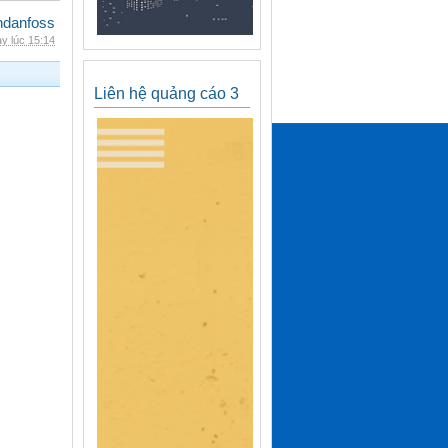
danfoss
y lúc 15:14
Liên hệ quảng cáo 3