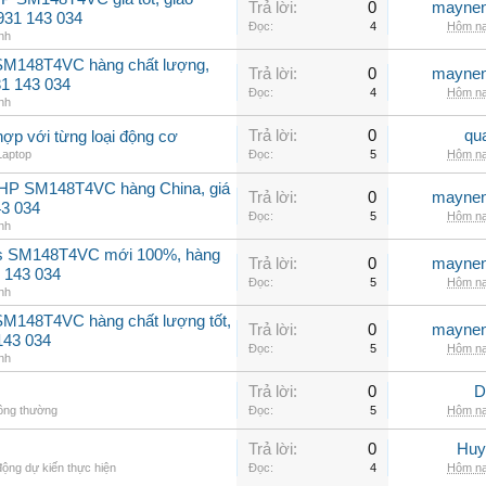
Trả lời:
0
maynen
0931 143 034
Đọc:
4
Hôm na
nh
 SM148T4VC hàng chất lượng,
Trả lời:
0
maynen
31 143 034
Đọc:
4
Hôm na
nh
Trả lời:
0
qu
hợp với từng loại động cơ
Laptop
Đọc:
5
Hôm na
2HP SM148T4VC hàng China, giá
Trả lời:
0
maynen
43 034
Đọc:
5
Hôm na
nh
ss SM148T4VC mới 100%, hàng
Trả lời:
0
maynen
 143 034
Đọc:
5
Hôm na
nh
SM148T4VC hàng chất lượng tốt,
Trả lời:
0
maynen
143 034
Đọc:
5
Hôm na
nh
Trả lời:
0
D
hông thường
Đọc:
5
Hôm na
Trả lời:
0
Huy
ộng dự kiến thực hiện
Đọc:
4
Hôm na