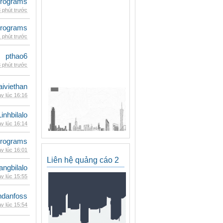
rograms
 phút trước
rograms
 phút trước
pthao6
 phút trước
iviethan
y lúc 16:16
Linhbilalo
y lúc 16:14
rograms
y lúc 16:01
Liên hệ quảng cáo 2
rangbilalo
y lúc 15:55
danfoss
y lúc 15:54