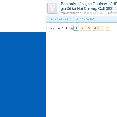
Bán máy nén lạnh Danfoss 12H
giá tốt tại Hải Dương. Call 0931 
maynendanfoss
,
Hôm nay lúc 15:14
,
Máy lạ
Hiển thị kết quả từ 1 đến 20 của 200
Trang 1 của 10 trang
1
2
3
4
5
6
→