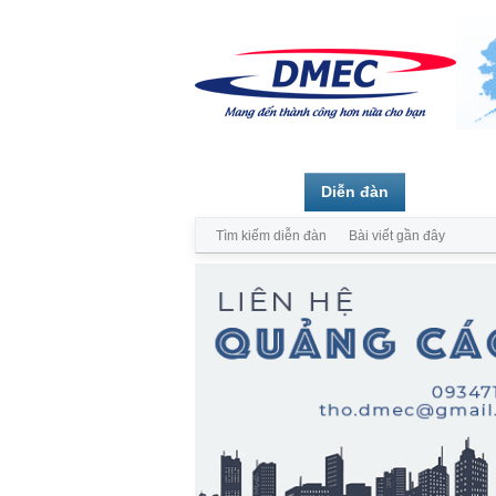
Trang chủ
Diễn đàn
Thành vi
Tìm kiếm diễn đàn
Bài viết gần đây