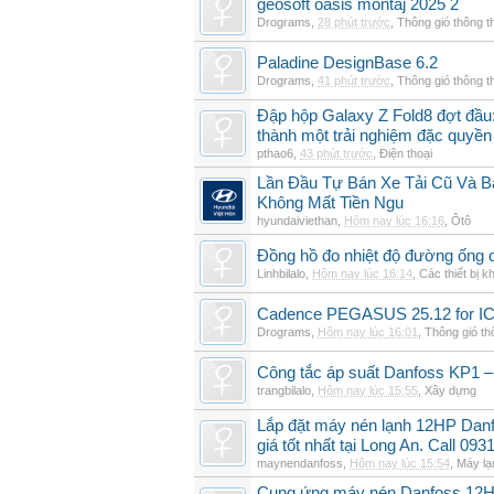
geosoft oasis montaj 2025 2
Drograms
,
28 phút trước
,
Thông gió thông 
Paladine DesignBase 6.2
Drograms
,
41 phút trước
,
Thông gió thông 
Đập hộp Galaxy Z Fold8 đợt đầu:
thành một trải nghiệm đặc quyền
pthao6
,
43 phút trước
,
Điện thoại
Lần Đầu Tự Bán Xe Tải Cũ Và B
Không Mất Tiền Ngu
hyundaiviethan
,
Hôm nay lúc 16:16
,
Ôtô
Đồng hồ đo nhiệt độ đường ống 
Linhbilalo
,
Hôm nay lúc 16:14
,
Các thiết bị k
Cadence PEGASUS 25.12 for I
Drograms
,
Hôm nay lúc 16:01
,
Thông gió t
Công tắc áp suất Danfoss KP1 –
trangbilalo
,
Hôm nay lúc 15:55
,
Xây dựng
Lắp đặt máy nén lạnh 12HP Da
giá tốt nhất tại Long An. Call 09
maynendanfoss
,
Hôm nay lúc 15:54
,
Máy lạ
Cung ứng máy nén Danfoss 12H