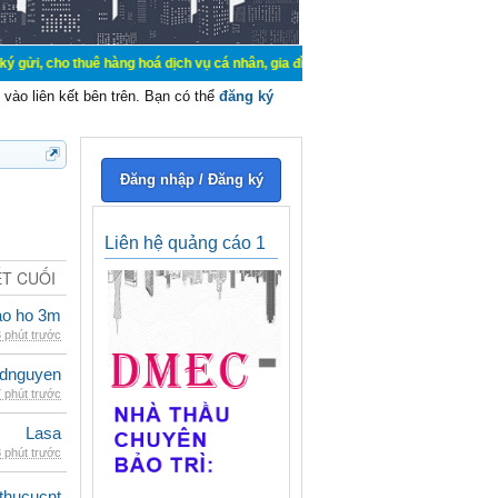
uê hàng hoá dịch vụ cá nhân, gia đình. Mua bán, ký gửi, cho thuê thiết bị hệ 
vào liên kết bên trên. Bạn có thể
đăng ký
Đăng nhập / Đăng ký
Liên hệ quảng cáo 1
ẾT CUỐI
ao ho 3m
 phút trước
idnguyen
 phút trước
Lasa
 phút trước
thucucnt