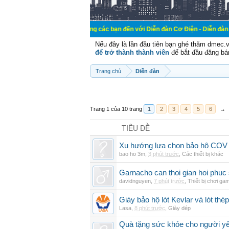
Chào mừng các bạn đến với Diễn đàn Cơ Điện - Diễn đàn Cơ điện là nơi
Nếu đây là lần đầu tiên bạn ghé thăm dmec.
để trở thành thành viên
để bắt đầu đăng bá
Trang chủ
Diễn đàn
Trang 1 của 10 trang
1
2
3
4
5
6
→
TIÊU ĐỀ
Xu hướng lựa chọn bảo hộ COV 
bao ho 3m
,
3 phút trước
,
Các thiết bị khác
Garnacho can thoi gian hoi phu
davidnguyen
,
7 phút trước
,
Thiết bị chơi ga
Giày bảo hộ lót Kevlar và lót thép
Lasa
,
8 phút trước
,
Giày dép
Quà tặng sức khỏe cho người yê