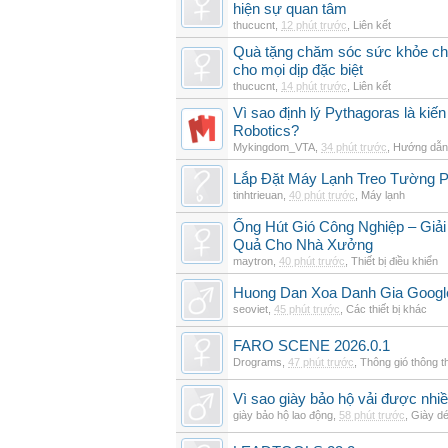
hiện sự quan tâm
thucucnt
,
12 phút trước
,
Liên kết
Quà tặng chăm sóc sức khỏe cho
cho mọi dịp đặc biệt
thucucnt
,
14 phút trước
,
Liên kết
Vì sao định lý Pythagoras là kiến
Robotics?
Mykingdom_VTA
,
34 phút trước
,
Hướng dẫn 
Lắp Đặt Máy Lạnh Treo Tường 
tinhtrieuan
,
40 phút trước
,
Máy lạnh
Ống Hút Gió Công Nghiệp – Giải
Quả Cho Nhà Xưởng
maytron
,
40 phút trước
,
Thiết bị điều khiển
Huong Dan Xoa Danh Gia Googl
seoviet
,
45 phút trước
,
Các thiết bị khác
FARO SCENE 2026.0.1
Drograms
,
47 phút trước
,
Thông gió thông 
Vì sao giày bảo hộ vải được nhi
giày bảo hộ lao động
,
58 phút trước
,
Giày d