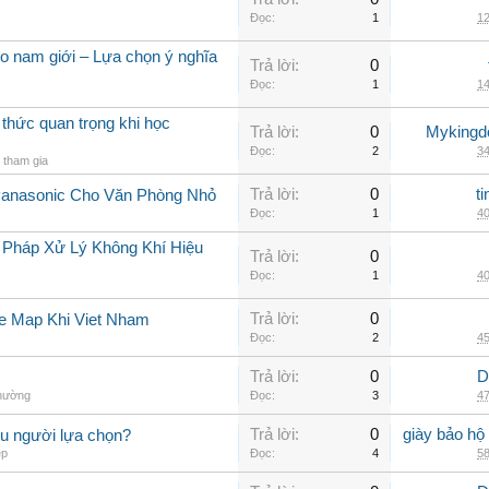
Đọc:
1
12
 nam giới – Lựa chọn ý nghĩa
Trả lời:
0
Đọc:
1
14
 thức quan trọng khi học
Trả lời:
0
Myking
Đọc:
2
34
tham gia
Trả lời:
0
t
Panasonic Cho Văn Phòng Nhỏ
Đọc:
1
40
 Pháp Xử Lý Không Khí Hiệu
Trả lời:
0
Đọc:
1
40
Trả lời:
0
e Map Khi Viet Nham
Đọc:
2
45
Trả lời:
0
D
thường
Đọc:
3
47
Trả lời:
0
giày bảo hộ
ều người lựa chọn?
ép
Đọc:
4
58