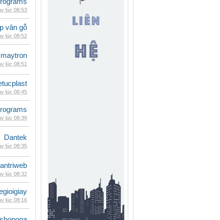
rograms
y lúc 08:53
p vân gỗ
y lúc 08:52
maytron
y lúc 08:51
etucplast
y lúc 08:45
rograms
y lúc 08:39
Dantek
y lúc 08:35
antriweb
y lúc 08:32
egioigiay
y lúc 08:16
shopoga