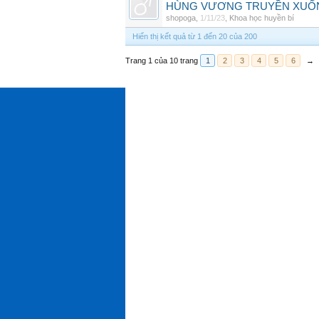
HÙNG VƯƠNG TRUYỀN XUỐ
shopoga
,
1/11/23
,
Khoa học huyền bí
Hiển thị kết quả từ 1 đến 20 của 200
Trang 1 của 10 trang
1
2
3
4
5
6
→