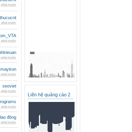
 phút trước
thucucnt
 phút trước
dom_VTA
 phút trước
inhtrieuan
 phút trước
maytron
 phút trước
seoviet
 phút trước
Liên hệ quảng cáo 2
rograms
 phút trước
 lao động
 phút trước