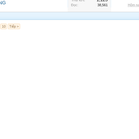
NG
Đọc:
38,561
Hôm na
10
Tiếp >