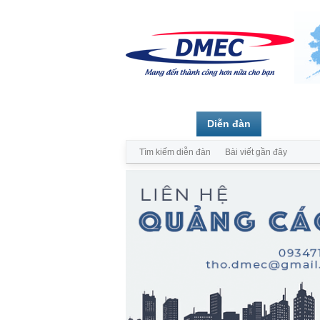
Trang chủ
Diễn đàn
Thành vi
Tìm kiếm diễn đàn
Bài viết gần đây