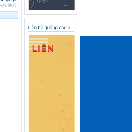
y lúc 08:14
Liên hệ quảng cáo 3