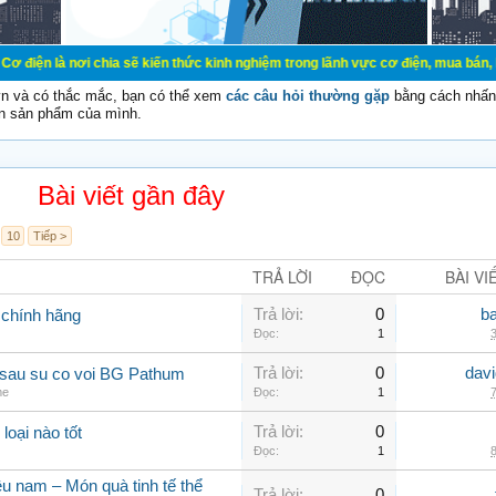
 chia sẽ kiến thức kinh nghiệm trong lãnh vực cơ điện, mua bán, ký gửi, cho th
vn và có thắc mắc, bạn có thể xem
các câu hỏi thường gặp
bằng cách nhấn 
n sản phẩm của mình.
Bài viết gần đây
10
Tiếp >
TRẢ LỜI
ĐỌC
BÀI VI
Trả lời:
0
b
chính hãng
Đọc:
1
3
Trả lời:
0
dav
c sau su co voi BG Pathum
me
Đọc:
1
7
Trả lời:
0
 loại nào tốt
Đọc:
1
8
u nam – Món quà tinh tế thể
Trả lời:
0