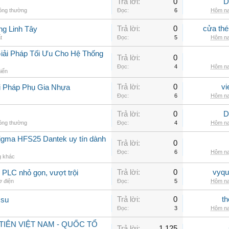
Trả lời:
0
D
hông thường
Đọc:
6
Hôm na
Trả lời:
0
cửa thé
ng Linh Tây
t
Đọc:
5
Hôm na
iải Pháp Tối Ưu Cho Hệ Thống
Trả lời:
0
Đọc:
4
Hôm na
hiển
Trả lời:
0
vi
i Pháp Phụ Gia Nhựa
Đọc:
6
Hôm na
Trả lời:
0
D
hông thường
Đọc:
4
Hôm na
sigma HFS25 Dantek uy tín dành
Trả lời:
0
Đọc:
6
Hôm na
g khác
Trả lời:
0
vyqu
PLC nhỏ gọn, vượt trội
ơ điện
Đọc:
5
Hôm na
Trả lời:
0
th
 su
Đọc:
3
Hôm na
IÊN VIỆT NAM - QUỐC TỔ
Trả lời:
1,125