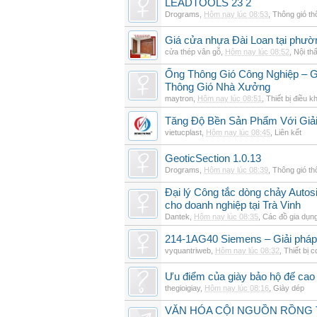
LEADTOOLS 23 2
Drograms
,
Hôm nay lúc 08:53
,
Thông gió t
Giá cửa nhựa Đài Loan tại phườ
cửa thép vân gỗ
,
Hôm nay lúc 08:52
,
Nội thấ
Ống Thông Gió Công Nghiệp – G
Thông Gió Nhà Xưởng
maytron
,
Hôm nay lúc 08:51
,
Thiết bị điều k
Tăng Độ Bền Sản Phẩm Với Giả
vietucplast
,
Hôm nay lúc 08:45
,
Liên kết
GeoticSection 1.0.13
Drograms
,
Hôm nay lúc 08:39
,
Thông gió t
Đại lý Công tắc dòng chảy Auto
cho doanh nghiệp tại Trà Vinh
Dantek
,
Hôm nay lúc 08:35
,
Các đồ gia dụn
214-1AG40 Siemens – Giải pháp 
vyquantriweb
,
Hôm nay lúc 08:32
,
Thiết bị c
Ưu điểm của giày bảo hộ đế cao
thegioigiay
,
Hôm nay lúc 08:16
,
Giày dép
VĂN HÓA CỘI NGUỒN RỒNG T