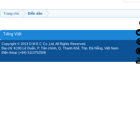
Trang chủ
Diễn đàn
Tiếng Việt
Copyright © 2013 D.M.E.C Co.,Ltd, All Rights Reserved.
Địa chỉ: K190 Lê Duẩn, P. Tân chính, Q. Thanh Khê, Thp. Đà Nẵng, Việt Nam.
Điện thoại: (+84) 5113752506