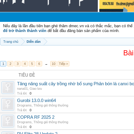
Chào m
Nếu đây là lần đầu tiên bạn ghé thăm dmec.vn và có thắc mắc, bạn có th
để trở thành thành viên
để bắt đầu đăng bán sản phẩm của mình.
Trang chủ
Diễn đàn
Bài
1
2
3
4
5
6
→
10
Tiếp >
TIÊU ĐỀ
Tăng năng suất cây trồng nhờ bổ sung Phân bón lá canxi b
nana01
,
Giao lưu
Trả lời:
0
Gurobi 13.0.0 win64
Drograms
,
Thông gió thông thường
Trả lời:
0
COPRA RF 2025 2
Drograms
,
Thông gió thông thường
Trả lời:
0