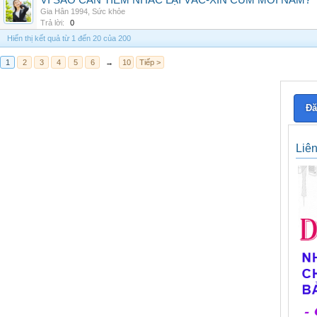
VÌ SAO CẦN TIÊM NHẮC LẠI VẮC-XIN CÚM MỖI NĂM?
Gia Hân 1994
,
Sức khỏe
Trả lời:
0
Hiển thị kết quả từ 1 đến 20 của 200
1
2
3
4
5
6
→
10
Tiếp >
Đă
Liê