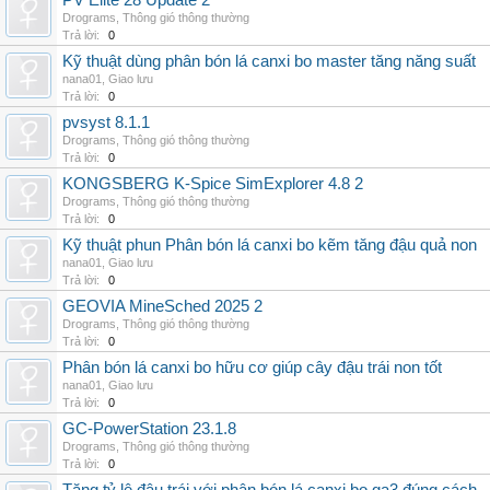
PV Elite 28 Update 2
Drograms
,
Thông gió thông thường
Trả lời:
0
Kỹ thuật dùng phân bón lá canxi bo master tăng năng suất
nana01
,
Giao lưu
Trả lời:
0
pvsyst 8.1.1
Drograms
,
Thông gió thông thường
Trả lời:
0
KONGSBERG K-Spice SimExplorer 4.8 2
Drograms
,
Thông gió thông thường
Trả lời:
0
Kỹ thuật phun Phân bón lá canxi bo kẽm tăng đậu quả non
nana01
,
Giao lưu
Trả lời:
0
GEOVIA MineSched 2025 2
Drograms
,
Thông gió thông thường
Trả lời:
0
Phân bón lá canxi bo hữu cơ giúp cây đậu trái non tốt
nana01
,
Giao lưu
Trả lời:
0
GC-PowerStation 23.1.8
Drograms
,
Thông gió thông thường
Trả lời:
0