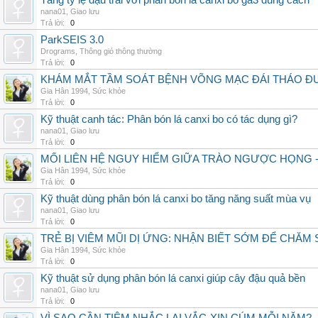
Tăng tỷ lệ đậu trái với phân bón lá canxi bo ga3 đúng cách
nana01
,
Giao lưu
Trả lời:
0
ParkSEIS 3.0
Drograms
,
Thông gió thông thường
Trả lời:
0
KHÁM MẮT TẦM SOÁT BỆNH VÕNG MẠC ĐÁI THÁO ĐƯ
Gia Hân 1994
,
Sức khỏe
Trả lời:
0
Kỹ thuật canh tác: Phân bón lá canxi bo có tác dụng gì?
nana01
,
Giao lưu
Trả lời:
0
MỐI LIÊN HỆ NGUY HIỂM GIỮA TRÀO NGƯỢC HỌNG 
Gia Hân 1994
,
Sức khỏe
Trả lời:
0
Kỹ thuật dùng phân bón lá canxi bo tăng năng suất mùa vụ
nana01
,
Giao lưu
Trả lời:
0
TRẺ BỊ VIÊM MŨI DỊ ỨNG: NHẬN BIẾT SỚM ĐỂ CHĂ
Gia Hân 1994
,
Sức khỏe
Trả lời:
0
Kỹ thuật sử dụng phân bón lá canxi giúp cây đậu quả bền
nana01
,
Giao lưu
Trả lời:
0