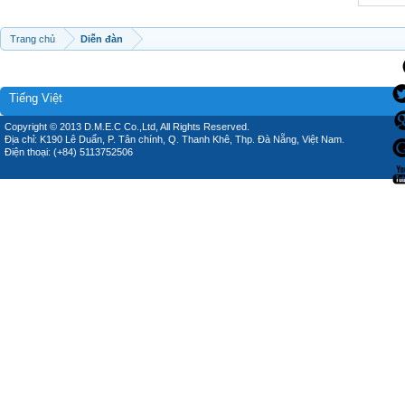
Trang chủ
Diễn đàn
Tiếng Việt
Copyright © 2013 D.M.E.C Co.,Ltd, All Rights Reserved.
Địa chỉ: K190 Lê Duẩn, P. Tân chính, Q. Thanh Khê, Thp. Đà Nẵng, Việt Nam.
Điện thoại: (+84) 5113752506