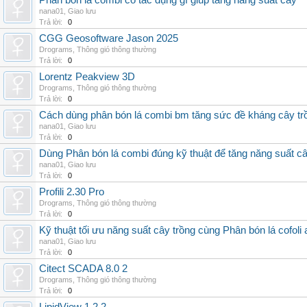
Phân bón lá combi có tác dụng gì giúp tăng năng suất cây
nana01
,
Giao lưu
Trả lời:
0
CGG Geosoftware Jason 2025
Drograms
,
Thông gió thông thường
Trả lời:
0
Lorentz Peakview 3D
Drograms
,
Thông gió thông thường
Trả lời:
0
Cách dùng phân bón lá combi bm tăng sức đề kháng cây tr
nana01
,
Giao lưu
Trả lời:
0
Dùng Phân bón lá combi đúng kỹ thuật để tăng năng suất c
nana01
,
Giao lưu
Trả lời:
0
Profili 2.30 Pro
Drograms
,
Thông gió thông thường
Trả lời:
0
Kỹ thuật tối ưu năng suất cây trồng cùng Phân bón lá cofoli
nana01
,
Giao lưu
Trả lời:
0
Citect SCADA 8.0 2
Drograms
,
Thông gió thông thường
Trả lời:
0