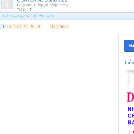
CONVERGE Studio 5.1 2
Drograms
,
Thông gió thông thường
Trả lời:
0
Hiển thị kết quả từ 1 đến 20 của 200
1
2
3
4
5
6
→
10
Tiếp >
Đă
Liê