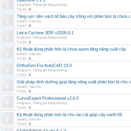
LipidView 1 2 2
Drograms
,
Thông gió thông thường
Trả lời:
0
Tăng sức bền vách tế bào cây trồng với phân bón lá chứa c
nana01
,
Giao lưu
Trả lời:
0
Leica Cyclone 3DR v2026.0.1
Drograms
,
Thông gió thông thường
Trả lời:
0
Kỹ thuật dùng phân bón lá chứa auxin tăng năng suất cây
nana01
,
Giao lưu
Trả lời:
0
OrthoGen For AutoCAD 23.0
Drograms
,
Thông gió thông thường
Trả lời:
0
Giải pháp dinh dưỡng giúp tăng năng suất phân bón lá cho 
nana01
,
Giao lưu
Trả lời:
0
CurveExpert Professional v2.6.5
Drograms
,
Thông gió thông thường
Trả lời:
0
Kỹ thuật dùng phân bón lá cho rau cải giúp cây xanh tốt
nana01
,
Giao lưu
Trả lời:
0