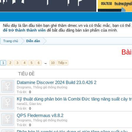
Nếu đây là lần đầu tiên bạn ghé thăm dmec.vn và có thắc mắc, bạn có th
để trở thành thành viên
để bắt đầu đăng bán sản phẩm của mình.
Trang chủ
Diễn đàn
Bài
1
2
3
4
5
6
→
10
Tiếp >
TIÊU ĐỀ
Datamine Discover 2024 Build 23.0.426 2
Drograms
,
Thông gió thông thường
Trả lời:
0
Kỹ thuật dùng phân bón lá Combi Đức tăng năng suất cây t
nana01
,
Giao lưu
Trả lời:
0
QPS Fledermaus v8.8.2
Drograms
,
Thông gió thông thường
Trả lời:
0