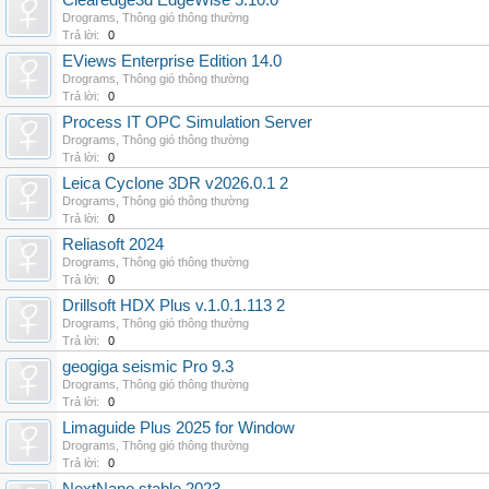
Clearedge3d EdgeWise 5.10.0
Drograms
,
Thông gió thông thường
Trả lời:
0
EViews Enterprise Edition 14.0
Drograms
,
Thông gió thông thường
Trả lời:
0
Process IT OPC Simulation Server
Drograms
,
Thông gió thông thường
Trả lời:
0
Leica Cyclone 3DR v2026.0.1 2
Drograms
,
Thông gió thông thường
Trả lời:
0
Reliasoft 2024
Drograms
,
Thông gió thông thường
Trả lời:
0
Drillsoft HDX Plus v.1.0.1.113 2
Drograms
,
Thông gió thông thường
Trả lời:
0
geogiga seismic Pro 9.3
Drograms
,
Thông gió thông thường
Trả lời:
0
Limaguide Plus 2025 for Window
Drograms
,
Thông gió thông thường
Trả lời:
0