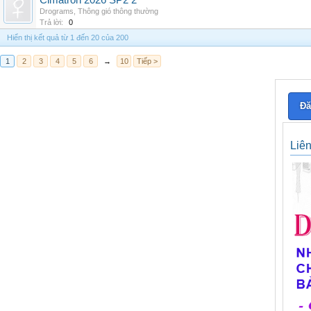
Cimatron 2026 SP2 2
Drograms
,
Thông gió thông thường
Trả lời:
0
Hiển thị kết quả từ 1 đến 20 của 200
1
2
3
4
5
6
→
10
Tiếp >
Đă
Liê