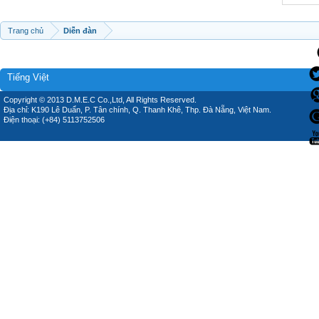
Trang chủ
Diễn đàn
Tiếng Việt
Copyright © 2013 D.M.E.C Co.,Ltd, All Rights Reserved.
Địa chỉ: K190 Lê Duẩn, P. Tân chính, Q. Thanh Khê, Thp. Đà Nẵng, Việt Nam.
Điện thoại: (+84) 5113752506