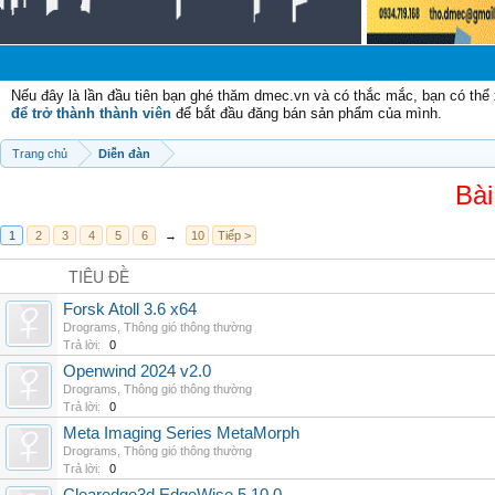
Ch
Nếu đây là lần đầu tiên bạn ghé thăm dmec.vn và có thắc mắc, bạn có th
để trở thành thành viên
để bắt đầu đăng bán sản phẩm của mình.
Trang chủ
Diễn đàn
Bài
1
2
3
4
5
6
→
10
Tiếp >
TIÊU ĐỀ
Forsk Atoll 3.6 x64
Drograms
,
Thông gió thông thường
Trả lời:
0
Openwind 2024 v2.0
Drograms
,
Thông gió thông thường
Trả lời:
0
Meta Imaging Series MetaMorph
Drograms
,
Thông gió thông thường
Trả lời:
0