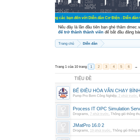
Chào mừng các bạn đến với Diễn đàn Cơ Điện - Diễn đàn Cơ điện là n
Nếu đây là lần đầu tiên bạn ghé thăm dmec.
để trở thành thành viên
để bắt đầu đăng bá
Trang chủ
Diễn đàn
Trang 1 của 10 trang
1
2
3
4
5
6
→
TIÊU ĐỀ
BỂ ĐIỀU HÒA VẪN CHẠY BÌ
Pump Pro Bơm Công Nghiệp
,
2 phút trước
,
Process IT OPC Simulation Serv
Drograms
,
7 phút trước
,
Thông gió thông t
JMatPro 16.0 2
Drograms
,
19 phút trước
,
Thông gió thông 