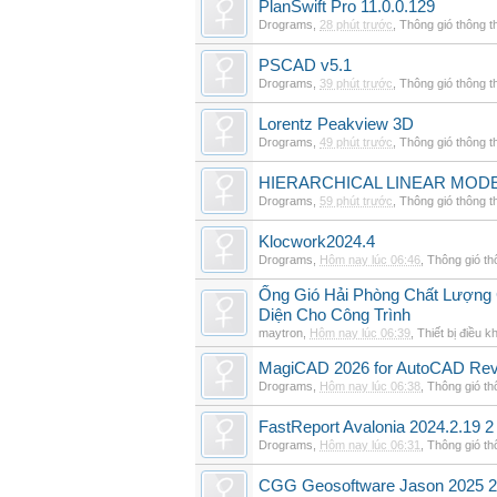
PlanSwift Pro 11.0.0.129
Drograms
,
28 phút trước
,
Thông gió thông 
PSCAD v5.1
Drograms
,
39 phút trước
,
Thông gió thông 
Lorentz Peakview 3D
Drograms
,
49 phút trước
,
Thông gió thông 
HIERARCHICAL LINEAR MODE
Drograms
,
59 phút trước
,
Thông gió thông 
Klocwork2024.4
Drograms
,
Hôm nay lúc 06:46
,
Thông gió t
Ống Gió Hải Phòng Chất Lượng 
Diện Cho Công Trình
maytron
,
Hôm nay lúc 06:39
,
Thiết bị điều k
MagiCAD 2026 for AutoCAD Rev
Drograms
,
Hôm nay lúc 06:38
,
Thông gió t
FastReport Avalonia 2024.2.19 2
Drograms
,
Hôm nay lúc 06:31
,
Thông gió t
CGG Geosoftware Jason 2025 2