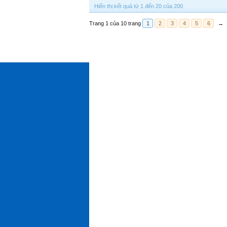
Hiển thị kết quả từ 1 đến 20 của 200
Trang 1 của 10 trang
1
2
3
4
5
6
→