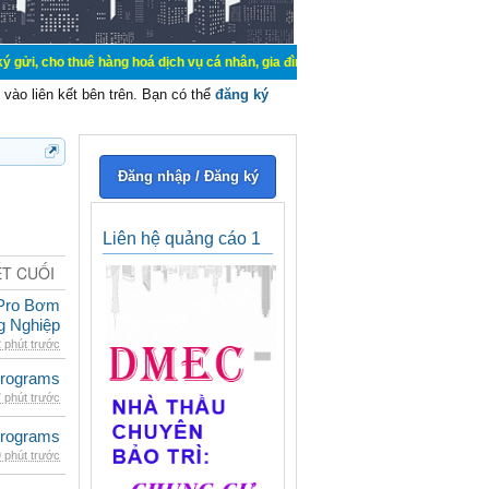
 thuê hàng hoá dịch vụ cá nhân, gia đình. Mua bán, ký gửi, cho thuê thiết bị 
vào liên kết bên trên. Bạn có thể
đăng ký
Đăng nhập / Đăng ký
Liên hệ quảng cáo 1
ẾT CUỐI
Pro Bơm
g Nghiệp
 phút trước
rograms
 phút trước
rograms
 phút trước