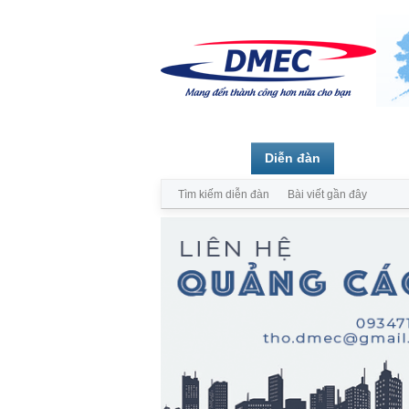
Trang chủ
Diễn đàn
Thành vi
Tìm kiếm diễn đàn
Bài viết gần đây