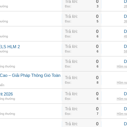
Trả lời:
0
D
thường
Đọc:
3
28
Trả lời:
0
D
thường
Đọc:
5
39
Trả lời:
0
D
thường
Đọc:
6
49
Trả lời:
0
D
LS HLM 2
thường
Đọc:
6
59
Trả lời:
0
D
hông thường
Đọc:
6
Hôm na
Cao – Giải Pháp Thông Gió Toàn
Trả lời:
0
Đọc:
8
Hôm na
hiển
Trả lời:
0
D
it 2026
hông thường
Đọc:
6
Hôm na
Trả lời:
0
D
hông thường
Đọc:
7
Hôm na
Trả lời:
0
D