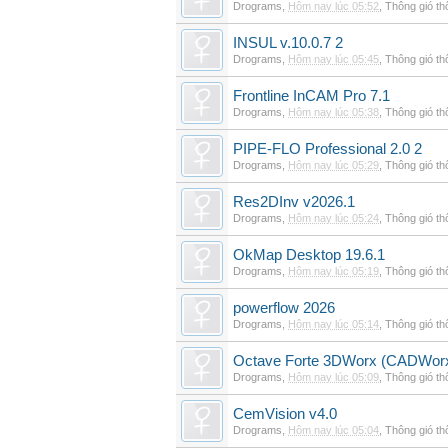
Drograms
,
Hôm nay lúc 05:52
,
Thông gió t
INSUL v.10.0.7 2
Drograms
,
Hôm nay lúc 05:45
,
Thông gió t
Frontline InCAM Pro 7.1
Drograms
,
Hôm nay lúc 05:38
,
Thông gió t
PIPE-FLO Professional 2.0 2
Drograms
,
Hôm nay lúc 05:29
,
Thông gió t
Res2DInv v2026.1
Drograms
,
Hôm nay lúc 05:24
,
Thông gió t
OkMap Desktop 19.6.1
Drograms
,
Hôm nay lúc 05:19
,
Thông gió t
powerflow 2026
Drograms
,
Hôm nay lúc 05:14
,
Thông gió t
Octave Forte 3DWorx (CADWorx
Drograms
,
Hôm nay lúc 05:09
,
Thông gió t
CemVision v4.0
Drograms
,
Hôm nay lúc 05:04
,
Thông gió t