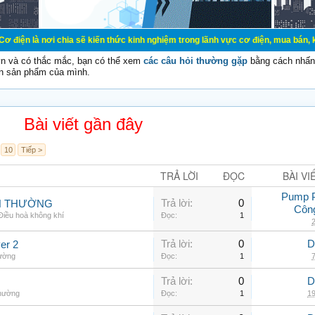
ơi chia sẽ kiến thức kinh nghiệm trong lãnh vực cơ điện, mua bán, ký gửi, cho
vn và có thắc mắc, bạn có thể xem
các câu hỏi thường gặp
bằng cách nhấn 
n sản phẩm của mình.
Bài viết gần đây
10
Tiếp >
TRẢ LỜI
ĐỌC
BÀI VI
Pump 
Trả lời:
0
NH THƯỜNG
Côn
Điều hoà không khí
Đọc:
1
2
Trả lời:
0
D
er 2
hường
Đọc:
1
7
Trả lời:
0
D
thường
Đọc:
1
19