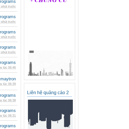
rograms
 phút trước
rograms
 phút trước
rograms
 phút trước
rograms
 phút trước
rograms
y lúc 06:46
maytron
y lúc 06:39
Liên hệ quảng cáo 2
rograms
y lúc 06:38
rograms
y lúc 06:31
rograms