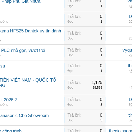
Trả lời:
0
vi
i Pháp Phụ Gia Nhựa
Đọc:
1
14
Trả lời:
0
D
thường
Đọc:
1
20
sigma HFS25 Dantek uy tín dành
Trả lời:
0
Đọc:
1
23
c
Trả lời:
0
vyqu
PLC nhỏ gọn, vượt trội
n
Đọc:
1
27
Trả lời:
0
th
 su
Đọc:
1
43
IÊN VIỆT NAM - QUỐC TỔ
Trả lời:
1,125
NG
Đọc:
38,553
44
Trả lời:
0
D
t 2026 2
thường
Đọc:
3
50
Trả lời:
0
t
Panasonic Cho Showroom
Đọc:
3
52
Trả lời:
0
thegioibaoh
o công trình