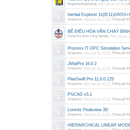
thegioibaoholaodong
,
Hôm nay lúc 07:59
,
Li
Inertial Explorer 11(IE11)GNSS+
Drograms
,
Hôm nay lúc 07:56
,
Thông gió t
BỂ ĐIỀU HÒA VẪN CHẠY BÌ
Pump Pro Bơm Công Nghiệp
,
Hôm nay lúc 
Process IT OPC Simulation Serv
Drograms
,
Hôm nay lúc 07:45
,
Thông gió t
JMatPro 16.0 2
Drograms
,
Hôm nay lúc 07:33
,
Thông gió t
PlanSwift Pro 11.0.0.129
Drograms
,
Hôm nay lúc 07:24
,
Thông gió t
PSCAD v5.1
Drograms
,
Hôm nay lúc 07:12
,
Thông gió t
Lorentz Peakview 3D
Drograms
,
Hôm nay lúc 07:03
,
Thông gió t
HIERARCHICAL LINEAR MODE
Drograms
,
Hôm nay lúc 06:53
,
Thông gió t