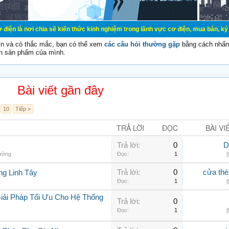
 chia sẽ kiến thức kinh nghiệm trong lãnh vực cơ điện, mua bán, ký gửi, cho t
vn và có thắc mắc, bạn có thể xem
các câu hỏi thường gặp
bằng cách nhấn 
n sản phẩm của mình.
Bài viết gần đây
10
Tiếp >
TRẢ LỜI
ĐỌC
BÀI VI
Trả lời:
0
D
hường
Đọc:
1
6
Trả lời:
0
cửa thé
ng Linh Tây
Đọc:
1
6
iải Pháp Tối Ưu Cho Hệ Thống
Trả lời:
0
Đọc:
1
8