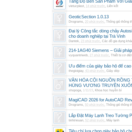
Tăng Độ Bền Sản Phẩm Với Giả
vietucplast
,
14 phút trước
,
Liên kết
GeoticSection 1.0.13
Drograms
,
20 phút trước
,
Thông gió thông 
Đại lý Công tắc dòng chảy Auto
cho doanh nghiệp tại Trà Vinh
Dantek
,
23 phút trước
,
Các đồ gia dụng khá
214-1AG40 Siemens – Giải pháp 
vyquantriweb
,
27 phút trước
,
Thiết bị cơ điệ
Ưu điểm của giày bảo hộ đế cao
thegioigiay
,
43 phút trước
,
Giày dép
VĂN HÓA CỘI NGUỒN RỒNG T
HÙNG VƯƠNG TRUYỀN XUỐ
shopoga
,
1/11/23
,
Khoa học huyền bí
MagiCAD 2026 for AutoCAD Revi
Drograms
,
50 phút trước
,
Thông gió thông 
Lắp Đặt Máy Lạnh Treo Tường 
tinhtrieuan
,
52 phút trước
,
Máy lạnh
Tiêu chí lựa chọn giày bảo hộ ch