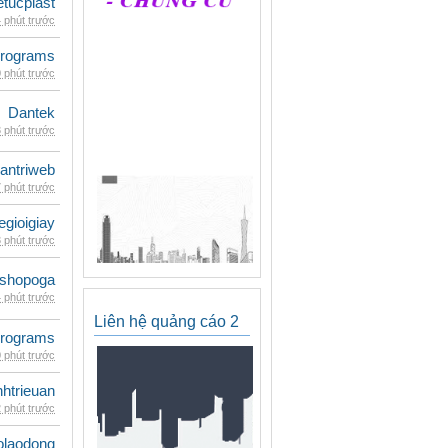
etucplast
 phút trước
rograms
 phút trước
Dantek
 phút trước
antriweb
 phút trước
egioigiay
 phút trước
shopoga
 phút trước
Liên hệ quảng cáo 2
rograms
 phút trước
inhtrieuan
 phút trước
olaodong