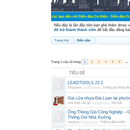
Chào mừng các bạn đến với Diễn đàn Cơ Điện - Diễn đàn Cơ điện là nơi
Nếu đây là lần đầu tiên bạn ghé thăm dmec.
để trở thành thành viên
để bắt đầu đăng bá
Trang chủ
Diễn đàn
Trang 1 của 10 trang
1
2
3
4
5
6
→
TIÊU ĐỀ
LEADTOOLS 23 2
Drograms
,
6 phút trước
,
Thông gió thông t
Giá cửa nhựa Đài Loan tại phườ
cửa thép vân gỗ
,
6 phút trước
,
Nội thất
Ống Thông Gió Công Nghiệp – G
Thông Gió Nhà Xưởng
maytron
,
8 phút trước
,
Thiết bị điều khiển