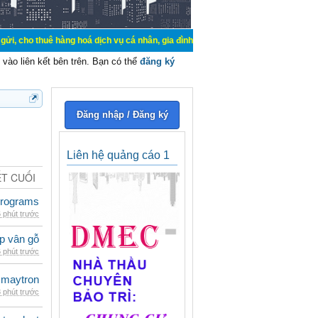
huê hàng hoá dịch vụ cá nhân, gia đình. Mua bán, ký gửi, cho thuê thiết bị hệ 
vào liên kết bên trên. Bạn có thể
đăng ký
Đăng nhập / Đăng ký
Liên hệ quảng cáo 1
ẾT CUỐI
rograms
 phút trước
p vân gỗ
 phút trước
maytron
 phút trước