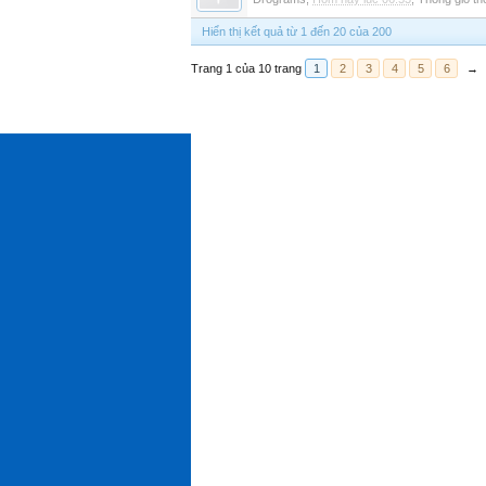
Hiển thị kết quả từ 1 đến 20 của 200
Trang 1 của 10 trang
1
2
3
4
5
6
→