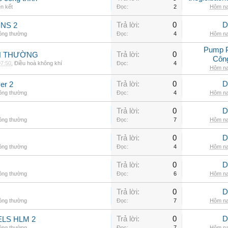
ên kết
Đọc:
2
Hôm na
Trả lời:
0
D
INS 2
hông thường
Đọc:
4
Hôm na
Pump 
Trả lời:
0
NH THƯỜNG
Côn
07:50
,
Điều hoà không khí
Đọc:
4
Hôm na
Trả lời:
0
D
er 2
hông thường
Đọc:
4
Hôm na
Trả lời:
0
D
hông thường
Đọc:
7
Hôm na
Trả lời:
0
D
hông thường
Đọc:
4
Hôm na
Trả lời:
0
D
hông thường
Đọc:
6
Hôm na
Trả lời:
0
D
hông thường
Đọc:
7
Hôm na
Trả lời:
0
D
LS HLM 2
hông thường
Đọc:
7
Hôm na