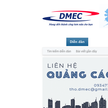
Trang chủ
Diễn đàn
Thành vi
Tìm kiếm diễn đàn
Bài viết gần đây